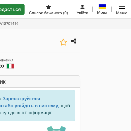
одається
Мова
Список бажаного
(0)
Увійти
Меню
 A18701416
одження
zo
ик
:
Зареєструйтеся
о або увійдіть в систему,
щоб
туп до всієї інформації.