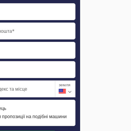
пошта*
земля
екс та місце
ець
 пропозиції на подібні машини