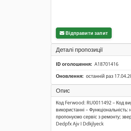
Відправити запит
Деталі пропозиції
ID оголошення:
A18701416
Оновлення:
останній раз 17.04.2
Опис
Код Ferwood: RU0011492 – Код ви
використанні – Функціональність:
пропонуємо сервіс з ремонту; звер
Dedpfx Ajv I Ddkjlyeck