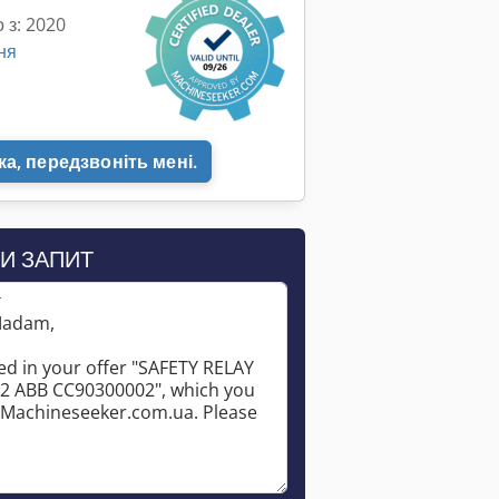
 з: 2020
ня
а, передзвоніть мені.
И ЗАПИТ
*