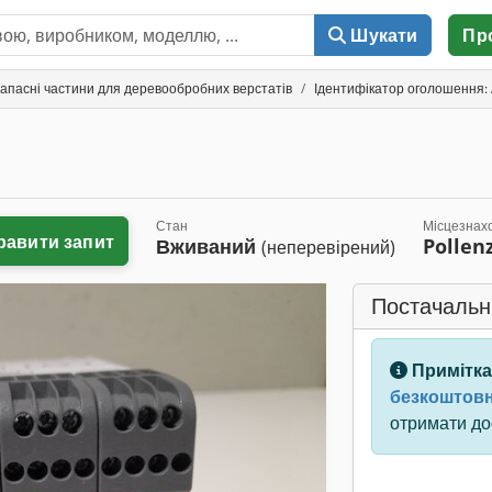
Шукати
Пр
запасні частини для деревообробних верстатів
Ідентифікатор оголошення:
Стан
Місцезнах
равити запит
Вживаний
Pollen
(неперевірений)
Постачальн
Примітка
безкоштовн
отримати дос