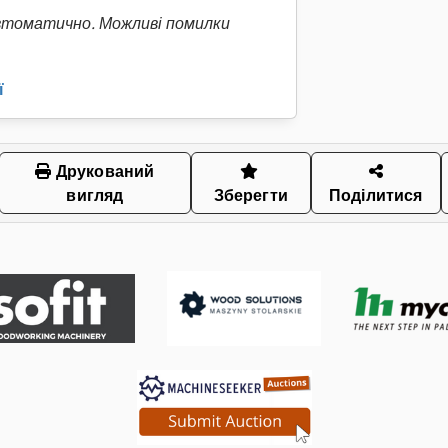
втоматично. Можливі помилки
ї
Друкований
вигляд
Зберегти
Поділитися