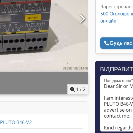
Зареєстровано
500 Оголошен
онлайн
Будь ласк
ВІДПРАВИТ
Повідомлення
1
/
2
PLUTO B46-V2