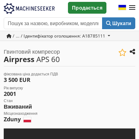
Продається
Шукати
/ ... / Ідентифікатор оголошення: A18785111
Гвинтовий компресор
Airpress
APS 60
фіксована ціна додається ПДВ
3 500 EUR
Рік випуску
2001
Стан
Вживаний
Місцезнаходження
Zduny