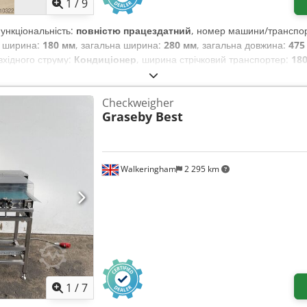
1
/
9
Функціональність:
повністю працездатний
, номер машини/транспор
а ширина:
180 мм
, загальна ширина:
280 мм
, загальна довжина:
475
 вхідного струму:
Кондиціонер
, ширина стрічковий транспортер:
18
ВИНКА Вага тіста: приблизно від 20 до 80 грамів Продуктивність:
о валка: 180 мм Csdpfxjqy A Swj Afpjha Тільки у нас: перевірено 
Checkweigher
 Г x В) Нова машина, перевірена SAB Гарантія 24 місяці + сервісне
Graseby Best
ехнічне обслуговування Сервісний пакет Навчання та введення в експл
Walkeringham
2 295 km
1
/
7