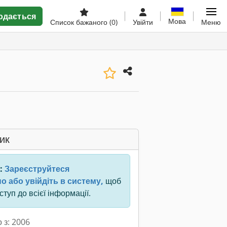
одається
Мова
Список бажаного
(0)
Увійти
Меню
ик
:
Зареєструйтеся
о або увійдіть в систему,
щоб
туп до всієї інформації.
 з: 2006