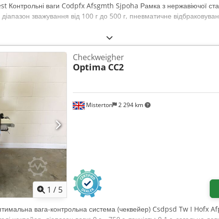
est Контрольні ваги Codpfx Afsgmth Sjpoha Рамка з нержавіючої ста
іапазон зважування від 100 г до 500 г, пневматичне відбраковуван
Checkweigher
Optima
CC2
Misterton
2 294 km
1
/
5
птимальна вага-контрольна система (чеквейер) Csdpsd Tw I Hofx A