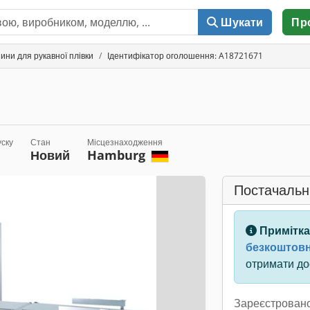
Шукати
Пр
ини для рукавної плівки
Ідентифікатор оголошення: A18721671
уску
Стан
Місцезнаходження
Новий
Hamburg
Постачальн
Примітка
безкоштовн
отримати дос
Зареєстровано