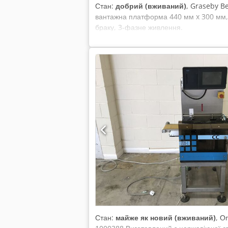
Стан:
добрий (вживаний)
, Graseby B
вантажна платформа 440 мм x 300 мм, д
браку, 3-фазне живлення.
Стан:
майже як новий (вживаний)
, О