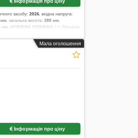
Інформація про ціну
тного засобу:
2026
, вхідна напруга:
 мм
, загальна висота:
280 мм
,
0 мм
, НОВИНКА НОВИНКА +++ Машина
 макс. 2000 шт./год. Проста, надійна
відповідно до DGUV V3 Підключення:
Мала оголошення
 обслуговування запасних частин
уатацію Лізинг і оренда Інші чудові
Інформація про ціну