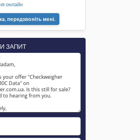
ня онлайн
а, передзвоніть мені.
Запросити більше зображень
И ЗАПИТ
*