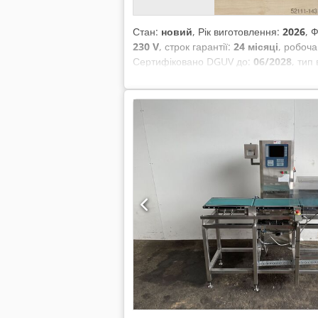
Стан:
новий
, Рік виготовлення:
2026
, 
230 V
, строк гарантії:
24 місяці
, робоч
Сертифіковано DGUV до:
06/2028
, тип
для формування булочок +++ НОВИНКА НО
конструкція Максимальна ширина довгог
230 В Розміри: 280 x 475 x 280 мм (Ш x
Додаткові опції: Доставка Договір на т
машини для пекарні є в наявності!