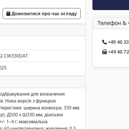
Домовитися про час огляду
Телефон & 
+49 40 3
+49 40 72
2-CW330DAT
025
відбракування для визначення
зі. Нова версія з функцією
ктеристики: ширина конвеєра: 330 мм;
р): Д500 x Ш330 мм; діапазон
 +/- 1–4 г; максимальна
: 60 циклів/хвилина; живлення: 0,3