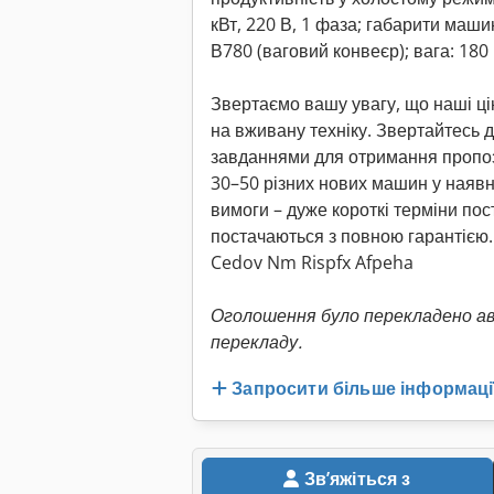
кВт, 220 В, 1 фаза; габарити маш
В780 (ваговий конвеєр); вага: 180 
Звертаємо вашу увагу, що наші цін
на вживану техніку. Звертайтесь 
завданнями для отримання пропози
30–50 різних нових машин у наявн
вимоги – дуже короткі терміни пос
постачаються з повною гарантією.
Cedov Nm Rispfx Afpeha
Оголошення було перекладено а
перекладу.
Запросити більше інформаці
Звʼяжіться з