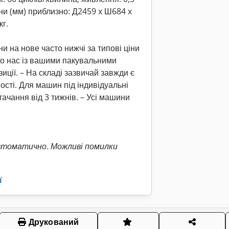
ини (мм) приблизно: Д2459 x Ш684 x
кг.
и на нове часто нижчі за типові ціни
до нас із вашими пакувальними
ції. – На складі зазвичай завжди є
ості. Для машин під індивідуальні
тачання від 3 тижнів. – Усі машини
втоматично. Можливі помилки
ї
Друкований