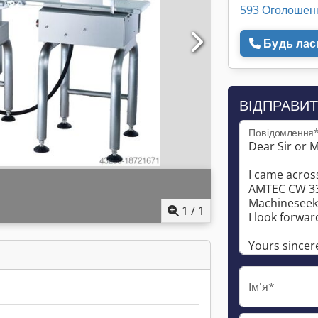
593 Оголошен
Будь ласк
ВІДПРАВИТ
Повідомлення
1
/
1
Ім'я*