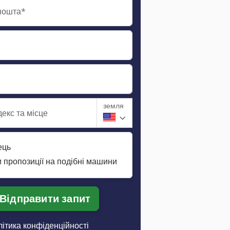
пошта*
земля
екс та місце
ець
 пропозиції на подібні машини
Відправити запит
ітика конфіденційності