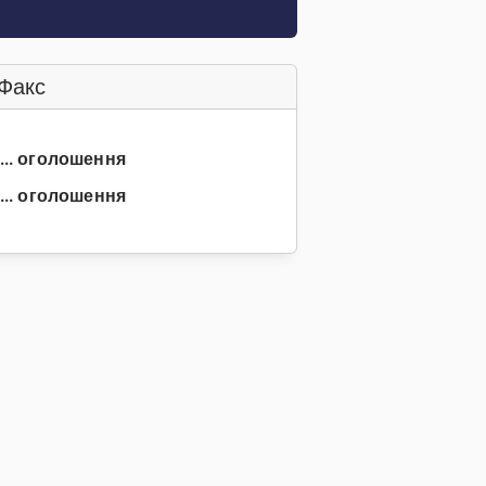
Факс
3... оголошення
... оголошення