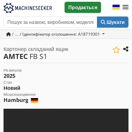
Продається
Шукати
/ ... / Ідентифікатор оголошення: A18719301
Картонер складаний ящик
AMTEC
FB S1
Рік випуску
2025
Стан
Новий
Місцезнаходження
Hamburg