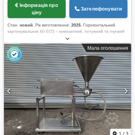
Інформація про
Зателефонувати
ціну
Стан:
новий
, Рік виготовлення:
2025
, Горизонтальний
картонувальник 60-ECO – компактний, потужний та гнучкий
Брак місця – поширена проблема у харчовій промисловості.
З моделлю горизонтального картонувальника BASIS 50-ECO
Мала оголошення
ми пропонуємо компактне та високопродуктивне рішення!
Ця машина спеціально розроблена для ефективної обробки
різноманітних розмірів складних коробок у мінімальному
просторі. При базовій довжині всього 2 284 мм (з
можливістю подовження стрічкового конвеєра) вона
забезпечує продуктивність до 60 складних коробок за
хвилину. Технічні особливості: Індивідуальне налаштування
подачі продукту: стрічковий конвеєр може бути адаптовано
згідно з вимогою замовника. Автоматичне групування
продукту: автоматизована синхронізація продуктів може
бути нами спроектована та інтегрована у лінію. Область
пакування: обробка складних коробок з довжиною до 220
мм (A), шириною до 120 мм (B), висотою до 400 мм (H).
Перевірені рішення для максимальної надійності:
1
/
3