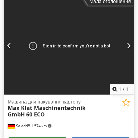
Мала оголошення
мм, змінна швидкість, автоматичний нахил для
розвантаження, встановлений на вагових комірках, 3-фазне
живлення
1
/
11
Машина для пакування картону
Max Klat Maschinentechnik
GmbH
60 ECO
Salach
1 574 km