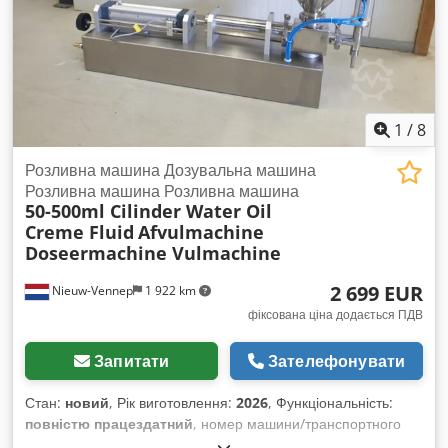
1
/
8
Розливна машина Дозувальна машина
Розливна машина Розливна машина
50-500ml Cilinder Water Oil
Creme Fluid
Afvulmachine
Doseermachine Vulmachine
2 699 EUR
Nieuw-Vennep
1 922 km
фіксована ціна додається ПДВ
Запитати
Зателефонувати
Стан:
новий
, Рік виготовлення:
2026
, Функціональність:
повністю працездатний
, номер машини/транспортного
засобу:
nvt
, загальна вага:
25 кг
, Абсолютно нова