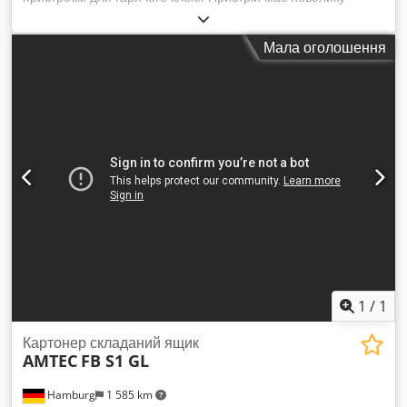
кількість напрацьованих годин. Особливо підходить для
продуктів, які можна подавати в коробку з боку. Dsdpfx
Мала оголошення
Aisvb E Evekock
1
/
1
Картонер складаний ящик
AMTEC
FB S1 GL
Hamburg
1 585 km