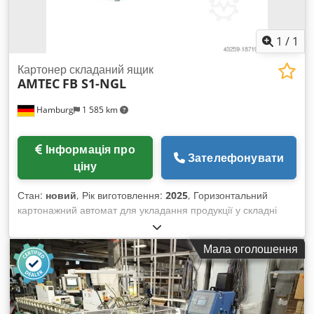
1
/
1
Картонер складаний ящик
AMTEC
FB S1-NGL
Hamburg
1 585 km
Інформація про
Зателефонувати
ціну
Стан:
новий
, Рік виготовлення:
2025
, Горизонтальний
картонажний автомат для укладання продукції у складні
коробки. Підходить для різноманітних виробів (тверді штучні
товари), таких як: туби, пляшки/флакони, пластикові
Мала оголошення
контейнери, ампули, флакони, блістерні упаковки,
косметичні баночки, вакуумовані продукти харчування.
Повністю автоматизований процес пакування включає
подачу продукції, формування коробки, укладання
продукції, закривання коробки та її транспортування.