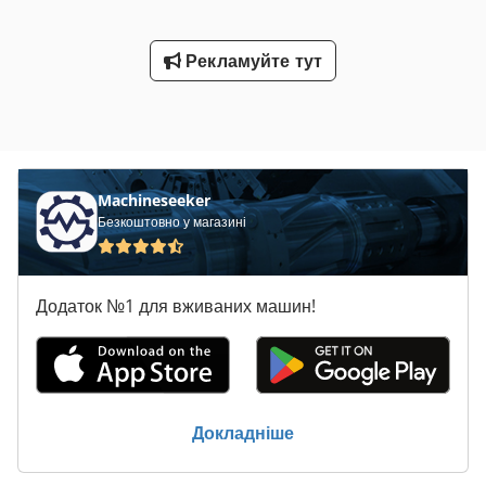
700 мм (відповідно до вашого вибору) Інші висоти та
глибини можуть бути виготовлені під замовлення. Наші
Рекламуйте тут
послуги включають: (ціни за запитом) - Монтаж, збирання
Будь ласка, ознайомтесь з нашими загальними умовами
монтажу - Огляд стелажів Інспекція стелажів відповідно до
DIN EN 15635, виконана згідно з вимогами BGR 234 —
візуальний огляд для всіх видів стелажних систем -
Доставка нашим власним автопарком (без розвантаження)
Вартість доставки уточнюйте окремо!
Machineseeker
Безкоштовно у магазині
Додаток №1 для вживаних машин!
Докладніше