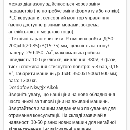
межах діапазону здійснюється через зміну
параметрів (не потребує зміни формату або лотків).
PLC-керування, сенсорний монітор управління
(меню доступне різними мовами, зокрема
англійською, німецькою тощо).
- Технічні характеристики: Розміри коробки: Д(50-
200)xШ(20-85)xВ(15-75) мм; щільність картону/
паперу: 250-450 г/м²; максимальна робоча
швидкість: 100 циклів/хв; живлення: 380V, 3 фази;
тиск і споживання стиснутого повітря: 5-8 бар, 0,16
м³; габарити машини ДxШxВ: 3500x1500x1600 мм;
вага: 1200 кг.
Dcsdpfov Nkwgjx Aikok
Зверніть увагу, що наші ціни на нове обладнання
часто нижчі за типові ціни на вживані машини.
Звертайтеся з вашим завданням з пакування для
отримання консультації. На складі зазвичай в
наявності 30-50 різних нових машин для негайної
відвантаження. Індивідуальні машини