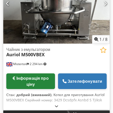
1
/
8
Чайник з емульгатором
Auriol
M500VBEX
Misterton
2 294 km
Інформація про
Зателефонувати
ціну
Стан:
добрий (вживаний)
, Котел для приготування Auriol
M500VBEX Серійний номер: 3429 Dcsdpfx Asnbd S Tjiksk
Нержавіюча сталь, об’єм 500 л, парова сорочка, емульгатор
з мотором, розташованим знизу, діаметр емульгатора 120