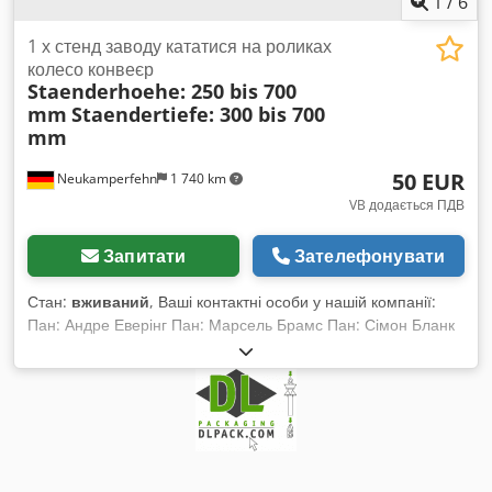
1
/
6
1 х стенд заводу кататися на роликах
колесо конвеєр
Staenderhoehe: 250 bis 700
mm
Staendertiefe: 300 bis 700
mm
50 EUR
Neukamperfehn
1 740 km
VB додається ПДВ
Запитати
Зателефонувати
Стан:
вживаний
, Ваші контактні особи у нашій компанії:
Пан: Андре Еверінг Пан: Марсель Брамс Пан: Сімон Бланк
Ми пропонуємо вам тут вживану стійкову конструкцію для
роликових конвеєрів на продаж. При оформленні
замовлення, будь ласка, вкажіть необхідну висоту та
глибину стійок! У комплект постачання входить: 01x
Стійкова конструкція, вживана Колір матеріалу: повністю
оцинкований Висота стійки: 250 до 700 мм Dedpsdf S Eysfx
Aiksck (відповідно до вашого вибору) Глибина стійки: 300 до