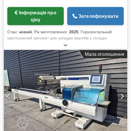
Інформація про
Зателефонувати
ціну
Стан:
новий
, Рік виготовлення:
2025
, Горизонтальний
картонуючий автомат для укладки виробів у складні
картонні коробки, включаючи модуль гарячого клею для
склеювання коробок. Придатний для широкого асортименту
Мала оголошення
твердих продуктів, таких як туби, флакони, ампули,
флакончики, блістерні упаковки, косметичні баночки,
вакуумно упаковані продукти харчування. Окрім основного
продукту, можливе автоматичне вкладення брошури або
інструкції (наприклад, для вказівок по застосуванню,
керівництва тощо). Повністю автоматизований процес
пакування включає подачу продукту, формування коробки,
розміщення продукту, вкладення брошури/інструкції,
закриття, склеювання та наступну подачу коробки. Швидка
переналагодження на інші розміри коробок завдяки зміні
параметрів (без необхідності заміни форматних частин або
гнізд). PLC-контроль, сенсорна панель керування (меню
різними мовами, зокрема англійською, німецькою та ін.).