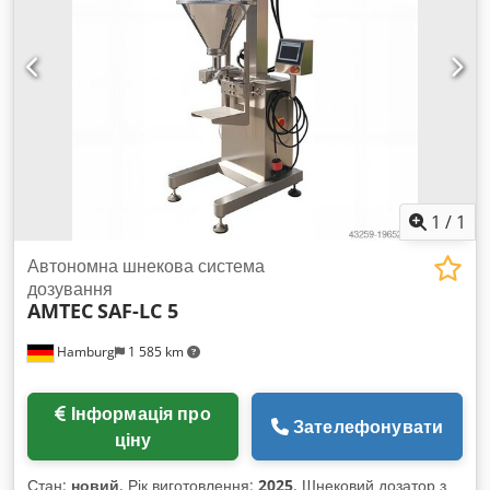
1
/
1
Автономна шнекова система
дозування
AMTEC
SAF-LC 5
Hamburg
1 585 km
Інформація про
Зателефонувати
ціну
Стан:
новий
, Рік виготовлення:
2025
, Шнековий дозатор з