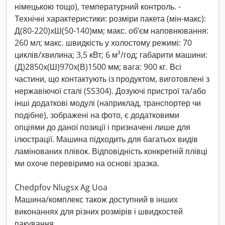
німецькою тощо), температурний контроль. -
Технічні характеристики: розміри пакета (мін-макс):
Д(80-220)xШ(50-140)мм; макс. об’єм наповнювання:
260 мл; макс. швидкість у холостому режимі: 70
циклів/хвилина; 3,5 кВт; 6 м³/год; габарити машини:
(Д)2850x(Ш)970x(В)1500 мм; вага: 900 кг. Всі
частини, що контактують із продуктом, виготовлені з
нержавіючої сталі (SS304). Дозуючі пристрої та/або
інші додаткові модулі (наприклад, транспортер чи
подібне), зображені на фото, є додатковими
опціями до даної позиції і призначені лише для
ілюстрації. Машина підходить для багатьох видів
ламінованих плівок. Відповідність конкретній плівці
ми охоче перевіримо на основі зразка.
Chedpfov Nlugsx Ag Uoa
Машина/комплекс також доступний в інших
виконаннях для різних розмірів і швидкостей
пакування.