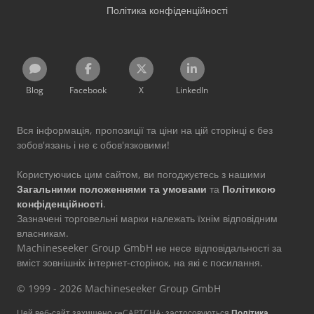
Політика конфіденційності
Blog
Facebook
X
LinkedIn
Вся інформація, пропозиції та ціни на цій сторінці є без
зобов'язань і не є обов'язковими!
Користуючись цим сайтом, ви погоджуєтесь з нашими
Загальними положеннями та умовами
та
Політикою
конфіденційності
.
Зазначені торговельні марки належать їхнім відповідним
власникам.
Machineseeker Group GmbH не несе відповідальності за
вміст зовнішніх інтернет-сторінок, на які є посилання.
© 1999 - 2026 Machineseeker Group GmbH
Цей веб-сайт захищено reCAPTCHA; застосовуються
Політика