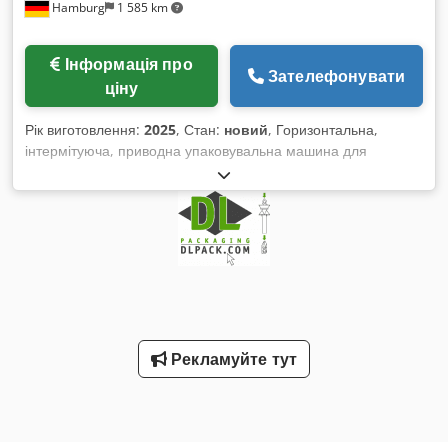
Hamburg
1 585 km
Інформація про
Зателефонувати
ціну
Рік виготовлення:
2025
, Стан:
новий
, Горизонтальна,
інтермітуюча, приводна упаковувальна машина для
автоматичного виготовлення, наповнення та запаювання
плоских пакетів як правильної, так і неправильної форми,
опційно з отворами для підвішування, без zip-застібки.
Особливо підходить для невеликих пакетів. Можлива 3- або
4-стороння запаювання. Інтеграція різних систем дозування
(шнековий дозатор, вагова система, об'ємне дозування,
дозуючі пристрої для рідин, паст та інших продуктів)
можлива. За один хід обробляється один пакет. Основні
компоненти: ПЛК, сенсорний монітор керування (меню
Рекламуйте тут
доступне різними мовами, наприклад, англійською,
німецькою тощо), контроль температури. - Технічні
характеристики: розміри пакетів (мін.-макс.): Д(50–
130)хШ(50–110) мм; макс. об’єм наповнення: 60 мл; макс.
холостий темп машини: 70 тактів/хв.; 2 кВт; габарити