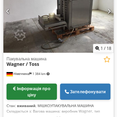
наповнення захисним газом контролюються за допомогою
тиску, що гарантує відтворювані результати пакування.
Система керування MC 06 з точним вимірюванням вакууму
в камері. Виробник: Multivac Модель: C500 Cjdpjzp Eh Nefx
Aaforf Живлення: 400 В / 50 Гц / 3 фази / 7 кВт Вакуумний
насос: Busch 160 м³/год Довжина запаювальної планки: 660
мм (x4) Розміри камери: 740×660 мм (x2) Розміри апарату
(ДxШxВ): 1600x950x1060 мм Вага апарату: 650 кг.
1
/
18
Пакувальна машина
Wagner / Toss
Німеччина
1 384 km
Інформація про
Зателефонувати
ціну
Стан:
вживаний
, МІШКОУПАКУВАЛЬНА МАШИНА
Складається з: Вагова машина: виробник Wagner, тип
WAMA-SP Compact, рік випуску 1995 Транспортерна стрічка