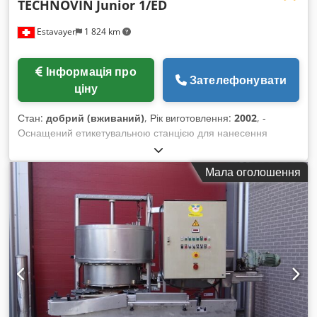
TECHNOVIN
Junior 1/ED
Estavayer
1 824 km
Інформація про
Зателефонувати
ціну
Стан:
добрий (вживаний)
, Рік виготовлення:
2002
, -
Оснащений етикетувальною станцією для нанесення
самоклеючих етикеток. - Рік випуску: 2002 - Останнє
обслуговування: червень 2023 - Продуктивність: 1700 бут/
Мала оголошення
год - Формати: Ø 60/110 мм - Напрямок роботи: зліва
направо - З регульованою швидкістю Cedpjwff Ahjfx Aaferf
- З фотодатчиком на виході машини - З моторизованим
конвеєрним транспортером - Без обертового приймального
столу - З малим прямокутним вихідним столом - З
струменевим принтером SOJET для нанесення номерів
партій тощо – рік 2022 - У гарному стані