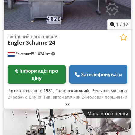
1
/
12
Вугільний наповнювач
Engler
Schume 24
Sevenum
1 824 km
Інформація про
Зателефонувати
ціну
Рік виготовлення:
1981
, Стан:
вживаний
, Розливна машина
Виробник: Engler Тип: автоматичний 24-головий поршневий
дозатор з відкритою головкою Модель: Schume 24
Продуктивність: приблизно 9 000 одиниць за годину Об’єм
Мала оголошення
наповнення: до 800 мл Crodpoiby Rmsfx Aafsf Габарити (Д
x Ш x В): 3 400 x 1 800 x 2 400 мм Вага: 700 кг
Електроживлення: 380 В – 50 Гц – 1,1 кВт Додатково: бункер
для подачі продукту з двома шнеками Оснащення: банки