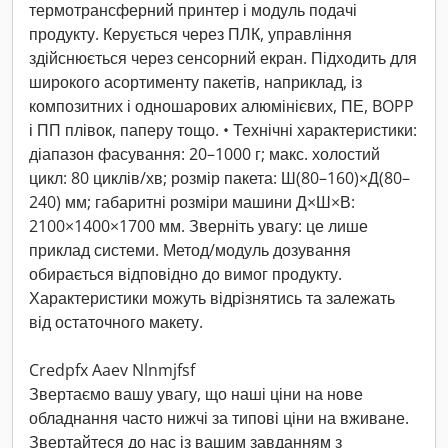
термотрансферний принтер і модуль подачі
продукту. Керується через ПЛК, управління
здійснюється через сенсорний екран. Підходить для
широкого асортименту пакетів, наприклад, із
композитних і одношарових алюмінієвих, ПЕ, BOPP
і ПП плівок, паперу тощо. • Технічні характеристики:
діапазон фасування: 20–1000 г; макс. холостий
цикл: 80 циклів/хв; розмір пакета: Ш(80–160)×Д(80–
240) мм; габаритні розміри машини Д×Ш×В:
2100×1400×1700 мм. Зверніть увагу: це лише
приклад системи. Метод/модуль дозування
обирається відповідно до вимог продукту.
Характеристики можуть відрізнятись та залежать
від остаточного макету.
Credpfx Aaev Nlnmjfsf
Звертаємо вашу увагу, що наші ціни на нове
обладнання часто нижчі за типові ціни на вживане.
Звертайтеся до нас із вашим завданням з