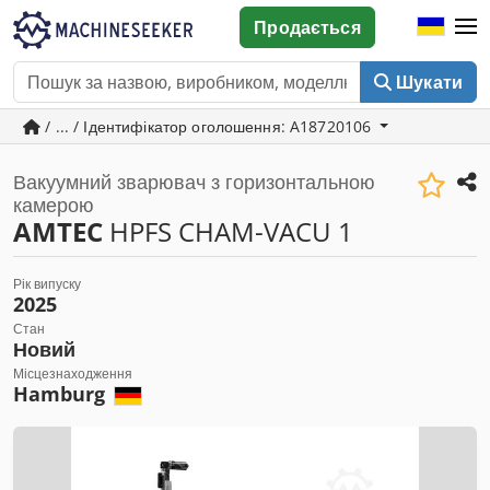
Продається
Шукати
/ ... / Ідентифікатор оголошення: A18720106
Вакуумний зварювач з горизонтальною
камерою
AMTEC
HPFS CHAM-VACU 1
Рік випуску
2025
Стан
Новий
Місцезнаходження
Hamburg