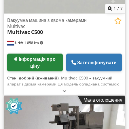
1
/
7
Вакуумна машина з двома камерами
Multivac
Multivac
C500
Urk
1 858 km
Інформація про
Зателефонувати
ціну
Стан:
добрий (вживаний)
, Multivac C500 – вакуумний
апарат з двома камерами Ця модель обладнана системою
вакуумування та наповнення захисним газом. Апарати з
двома камерами від компанії MULTIVAC прості в
Мала оголошення
експлуатації, їх легко чистити та обслуговувати. Вони
забезпечують найвищу продуктивність при мінімальних
габаритах, а також демонструють вражаючі показники
протягом усього терміну служби завдяки високій швидкості
виробництва та якості пакування. Процеси вакуумування та