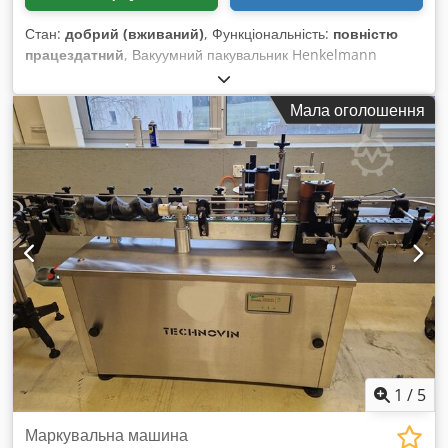
Стан:
добрий (вживаний)
, Функціональність:
повністю
працездатний
, Вакуумний пакувальник Henkelmann
Марка: Henkelmann Габарити: 1550 x 800 x 950 мм
Codpoxx Diwsfx Aafsrf Зварювальна планка: 620 мм
Мала оголошення
Камера: 570 x 670 мм Вакуумний пакувальник Henkelmann
— це професійне обладнання, призначене для вакуумного
пакування продуктів, що забезпечує їхню тривалу свіжість і
захист від забруднень.
1
/
5
Маркувальна машина