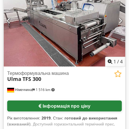
720 мл з кришкою TO-082 У наявності – у наявному стані
або з можливістю адаптації під вимоги клієнта
1
/
4
Термоформувальна машина
Ulma
TFS 300
Німеччина
1 516 km
Інформація про ціну
Рік виготовлення:
2019
, Стан:
готовий до використання
(вживаний)
, Доступний горизонтальний термічний прес,