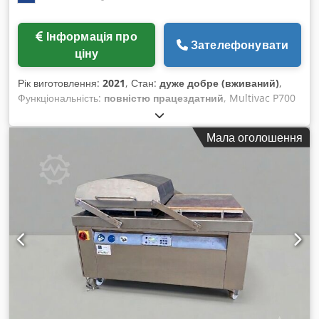
Інформація про
Зателефонувати
ціну
Рік виготовлення:
2021
, Стан:
дуже добре (вживаний)
,
Функціональність:
повністю працездатний
, Multivac P700
– вакуумний апарат із двома камерами Апарат MULTIVAC P
700 із двома камерами – забезпечує високу продуктивність
Мала оголошення
навіть при обробці великих за розміром продуктів.
Відрізняється винятковою модульністю, надійністю та
зручністю в експлуатації. Виробник: Multivac Модель: P700
Рік випуску: 2021 Вакуумний насос: Busch, 300 м³/год
Довжина зварного бруса: 1100 мм (x4) Розміри камери
(довжина x ширина x висота): 1100x700x250 мм Потужність:
400 В / 50 Гц / 6 кВт Розміри апарата (довжина x ширина x
висота): 2600x1000x1145 мм Вага апарата: 850 кг.
Crsdpszp E Atjfx Aafef