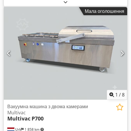
вакуумна установка та пакувальна машина Ulma для
пакування м’якої та твердої плівки, призначена для
Мала оголошення
використання у харчовій промисловості. Довжина рами:
4000 мм, діапазон робочої висоти: 850–950 мм, макс.
ширина плівки: 420 мм, макс. подача плівки: 360 мм, макс.
глибина формування: 130 мм, макс. діаметр рулону плівки:
350 мм, макс. внутрішній діаметр рулону плівки: 76 мм,
вакуумний насос: Busch R5 RA 0302 D, розміри машини
X/Y/Z: приблизно 1050 мм/5000 мм/1950 мм. У комплекті
рулони твердої та м’якої плівки. Наявна технічна
документація. Можливий огляд на місці. Crsdpfezpywrsx
Aafjf
1
/
8
Вакуумна машина з двома камерами
Multivac
Multivac
P700
Urk
1 858 km