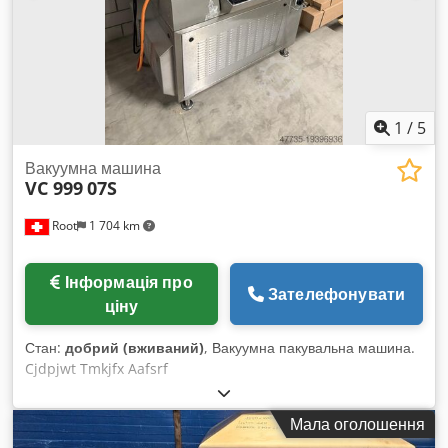
1
/
5
Вакуумна машина
VC 999
07S
Root
1 704 km
Інформація про
Зателефонувати
ціну
Стан:
добрий (вживаний)
, Вакуумна пакувальна машина.
Cjdpjwt Tmkjfx Aafsrf
Мала оголошення