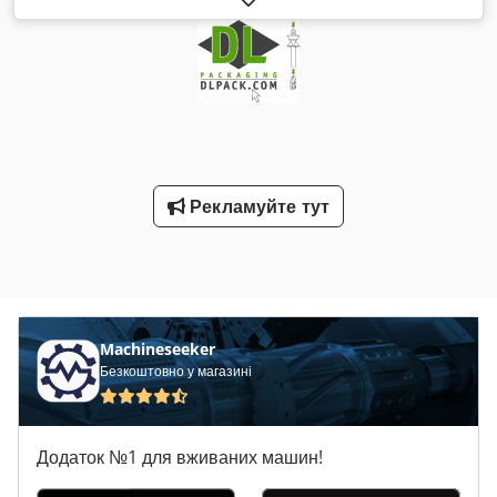
Машина для розвантаження мішків: DCE Sintamatic
Мішкозварювальна машина: Toss тип 780, рік випуску 2002
Crsdpfx Asu Nu Hveafof
Рекламуйте тут
Machineseeker
Безкоштовно у магазині
Додаток №1 для вживаних машин!