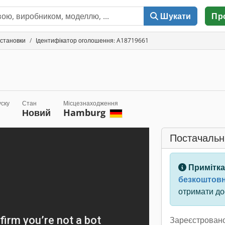
Шукати
Пр
установки
Ідентифікатор оголошення: A18719661
уску
Стан
Місцезнаходження
Новий
Hamburg
Постачальн
Примітка
безкоштовн
отримати дос
Зареєстровано