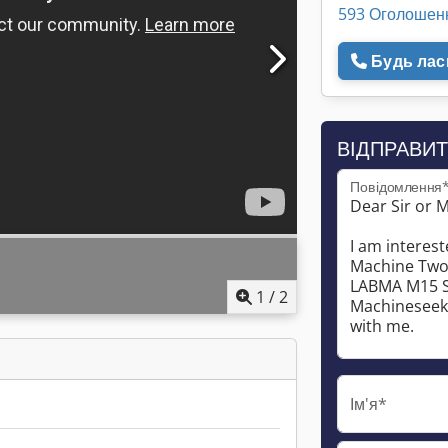
593 Оголошен
Будь ласк
ВІДПРАВИТ
Повідомлення
1
/
2
Ім'я*