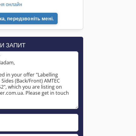
ня онлайн
а, передзвоніть мені.
И ЗАПИТ
*