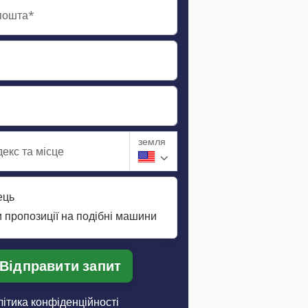
пошта*
земля
екс та місце
ець
 пропозиції на подібні машини
Відправити запит
ітика конфіденційності