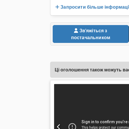
Запросити більше інформаці
Звʼяжіться з
постачальником
Ці оголошення також можуть вас