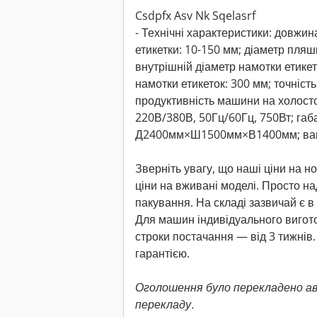
Csdpfx Asv Nk Sqelasrf
- Технічні характеристики: довжин
етикетки: 10-150 мм; діаметр пля
внутрішній діаметр намотки етикет
намотки етикеток: 300 мм; точніст
продуктивність машини на холосто
220В/380В, 50Гц/60Гц, 750Вт; га
Д2400мм×Ш1500мм×В1400мм; вага
Зверніть увагу, що наші ціни на н
ціни на вживані моделі. Просто н
пакування. На складі зазвичай є в
Для машин індивідуального вигот
строки постачання — від 3 тижнів
гарантією.
Оголошення було перекладено а
перекладу.