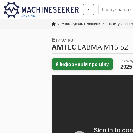
Україна
Упаковувальні машини
Етикетувальні 
Етикетка
AMTEC
LABMA M15 S2
Рік вип
Інформація про ціну
2025