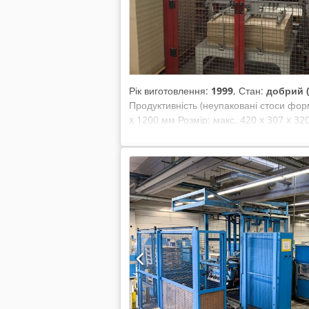
Рік виготовлення:
1999
, Стан:
добрий 
Продуктивність (неупаковані стоси форм
x 1200 мм Розмір: макс. 420 x 307 x 32
• автоматичний палетоукладач Credpfx 
листа • дозатор палет