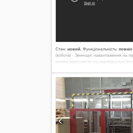
Стан:
новий
, Функціональність:
повніс
(кобота) - Зменшує навантаження на пр
можна адаптувати під індивідуальні по
600 мм) - Не потребує стаціонарної си
До 22 кг вантажопідйомності та 2 200 
електромережі 230 В і 6 бар стисненого