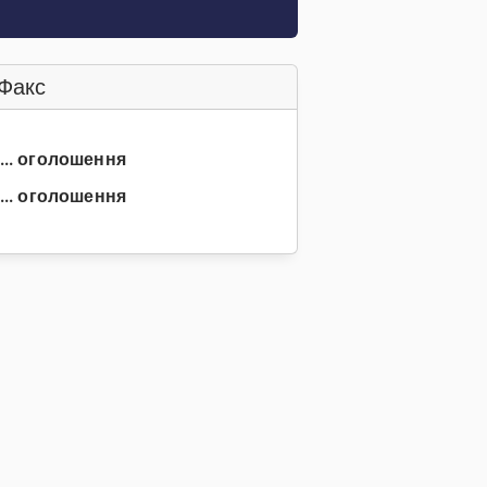
Факс
3... оголошення
... оголошення