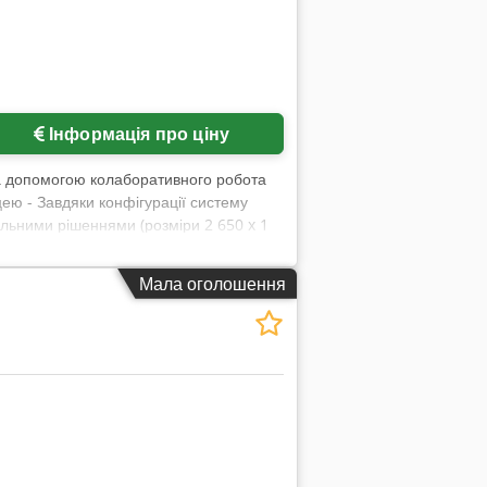
Інформація про ціну
за допомогою колаборативного робота
ею - Завдяки конфігурації систему
альними рішеннями (розміри 2 650 x 1
ється - Дашборд для огляду процесу -
and-play (потрібне підключення до
Мала оголошення