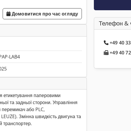
Домовитися про час огляду
Телефон & 
+49 40 3
+49 40 72
PAP-LAB4
025
я етикетування паперовими
ньої та задньої сторони. Управління
й перемикач або PLC,
 LEUZE). Змінна швидкість двигуна та
й транспортер.