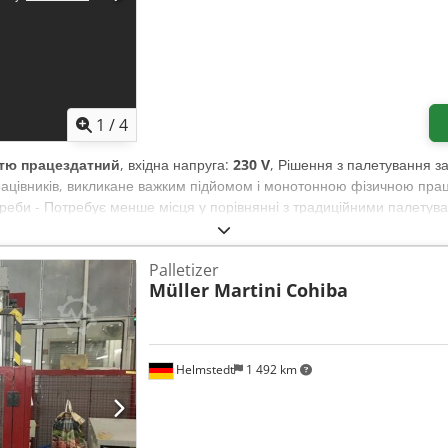
1
/
4
тю працездатний
, вхідна напруга:
230 V
, Рішення з палетування 
ацівників, викликане важким підйомом і монотонною фізичною прац
треби - Потребує менше місця у порівнянні з традиційними палетув
стеми безпеки, завдяки чому UNIPAL легко та мобільно використову
мм висоти палетування - Швидке й просте переналаштування - Plug-
Palletizer
 повітря) Crsdpfx Alorbz Rxoaef
Müller Martini
Cohiba
Helmstedt
1 492 km