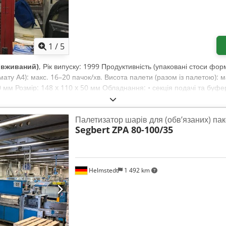
1
/
5
(вживаний)
, Рік випуску: 1999 Продуктивність (упаковані стоси фор
ату А4): макс. 16–20 пачок/хв. Висота палети (разом із палетою): 
0 мм Розмір: 148 x 110 x 50 мм Обладнання: • секція подачі та буфе
Aljdym Sroaef • роликова лінія для заповнених палет • проміжний 
Палетизатор шарів для (обв’язаних) пак
Segbert
ZPA 80-100/35
Helmstedt
1 492 km