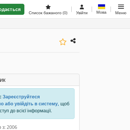
одається
Мова
Список бажаного
(0)
Увійти
Меню
ик
:
Зареєструйтеся
о або увійдіть в систему,
щоб
туп до всієї інформації.
 з: 2006