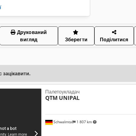
ї
Друкований
вигляд
Зберегти
Поділитися
 зацікавити.
Палетоукладач
QTM
UNIPAL
Schwalmtal
1 807 km