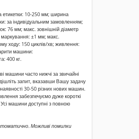
а етикетки: 10-250 мм; ширина
шки: за індивідуальним замовленням;
ок: 76 мм; макс. зовнішній діаметр
ь маркування: ±1 мм; макс.
му ходу: 150 циклів/хв; живлення:
барити машини:
: 400 кг.
ові машини часто нижчі за звичайні
адішліть запит, вказавши Вашу задачу
 наявності 30-50 різних нових машин.
овлення забезпечуємо дуже короткі
. Усі машини доступні з повною
втоматично. Можливі помилки