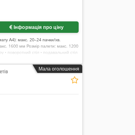
Інформація про ціну
мату А4): макс. 20–24 пачки/хв.
макс. 1600 мм Розмір палети: макс. 1200
ру • поворотний стіл • подавальний стіл
бункер для проміжного картонного
Мала оголошення
етів