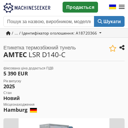
Продається
Шукати
/ ... / Ідентифікатор оголошення: A18720366
Етикетка термозбіжний тунель
AMTEC
LSR D140-C
фіксована ціна додається ПДВ
5 390 EUR
Рік випуску
2025
Стан
Новий
Місцезнаходження
Hamburg