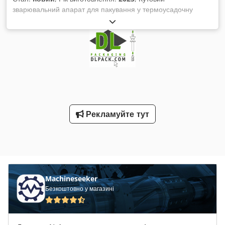
зварювальний апарат для пакування у термоусадочну
плівку, версія PRO з посиленою зварювальною рамою для
стабільно точних результатів пакування. Для середніх за
розміром продуктів, напівавтоматичний (ручна подача
продукту, автоматичний вивід). Підходить для використання
в комбінації з PRO-версією термотунелю AMTEC
SHRINKtunnel POF-L. - Технічні характеристики: 220 В, 4
кВт; не потребує стисненого повітря; максимальна
швидкість у холостому режимі: 20 циклів/хв; максимальні
розміри продукту (мм): Д(100-500)xШ(100-400)xВ(2-280);
Рекламуйте тут
максимальна вага продукту: залежить від розмірів продукту
та розподілу ваги на подаючому столі; розміри машини
(мм): Д1765xШ810xВ975; вага (нетто/брутто): 150-200 кг.
Для важких продуктів ми можемо виготовити для вас зразки
пакування, щоб підтвердити, чи зможе машина обробити
ваші продукти, або запропонувати інше обладнання для
вашого пакувального завдання. Для напівавтоматичних
Machineseeker
машин продуктивність також залежить від досвіду
Безкоштовно у магазині
оператора. Звертаємо вашу увагу, що наші ціни на нові
машини часто нижчі за звичайні ціни на вживані. Просто
надішліть нам ваш запит і опишіть ваше пакувальне