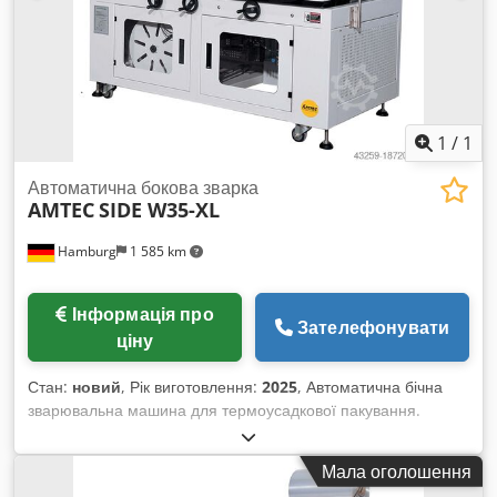
1
/
1
Автоматична бокова зварка
AMTEC
SIDE W35-XL
Hamburg
1 585 km
Інформація про
Зателефонувати
ціну
Стан:
новий
, Рік виготовлення:
2025
, Автоматична бічна
зварювальна машина для термоусадкової пакування.
Ідеально підходить у комбінації з термотунелем
SHRINKtunnel-POF-L. Придатна для повністю
Мала оголошення
автоматичного виробництва на лінії, можливе як