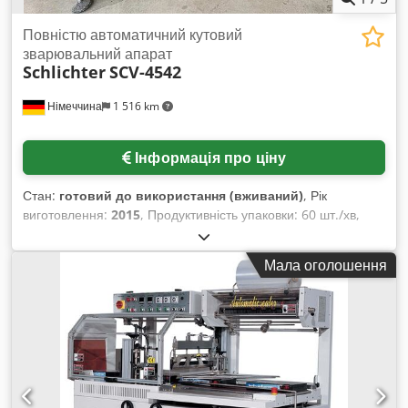
Повністю автоматичний кутовий
зварювальний апарат
Schlichter
SCV-4542
Німеччина
1 516 km
Інформація про ціну
Стан:
готовий до використання (вживаний)
, Рік
виготовлення:
2015
, Продуктивність упаковки: 60 шт./хв,
максимальна ширина продукту: 450 мм, максимальна
висота продукту: 200 мм, швидкість подачі: 8–30 м/хв,
Мала оголошення
діапазон товщини плівки: 10–80 мкм, максимальна
температура: 170°C, загальна потужність: 25 кВт. Розміри
машини (Д/Ш/В): приблизно 4000 мм/2400 мм/1800 мм,
вага: близько 1500 кг, система керування: Delta.
Документація в наявності. Огляд на місці можливий.
Codpfjudm A Asx Abyjha