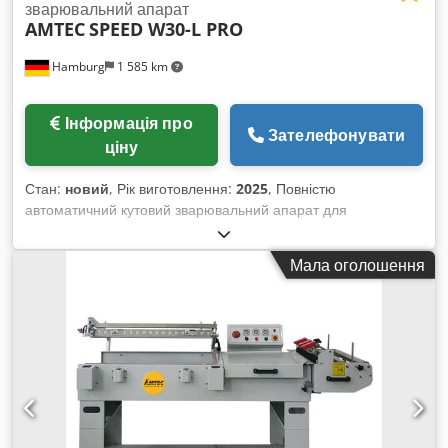
зварювальний апарат
AMTEC
SPEED W30-L PRO
Hamburg
1 585 km
Інформація про
Зателефонувати
ціну
Стан:
новий
, Рік виготовлення:
2025
, Повністю
автоматичний кутовий зварювальний апарат для
термозбіжної упаковки, версія PRO. Автоматична подача та
відвід продукту. - Технічні характеристики: 220В, 2,5кВт;
Мала оголошення
6Бар / 0,1м³/хв; максимальна швидкість роботи машини в
холостому режимі: 30 циклів/хв; максимальні розміри
продукту (мм): Д(100-450)xШ(60-350)xВ(5-120); розміри
машини (мм): Д1790xШ845xВ1550; вага (нетто/брутто)
350/450кг. Csdpfxev Nl Dnj Abyeha Зверніть увагу, що наші
ціни на нові машини часто нижчі за типові ціни на вживане
обладнання. Просто запитайте і вкажіть своє завдання з
пакування. - На складі зазвичай завжди є 30-50 різних нових
машин, доступних одразу. Для машин, що виготовляються