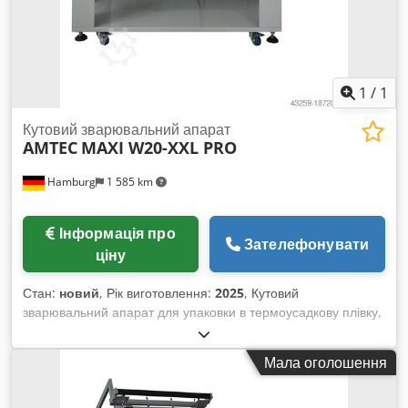
під замовлення, у нас дуже короткі терміни поставки — від
близько 3 тижнів. - Всі машини постачаються з повною
гарантією.
1
/
1
Кутовий зварювальний апарат
AMTEC
MAXI W20-XXL PRO
Hamburg
1 585 km
Інформація про
Зателефонувати
ціну
Стан:
новий
, Рік виготовлення:
2025
, Кутовий
зварювальний апарат для упаковки в термоусадкову плівку,
версія PRO з посиленим зварювальним каркасом для
стабільно точних результатів пакування. Підходить для
Мала оголошення
більших виробів, напівавтоматичний (ручна подача
продукту, автоматичне відведення). Оптимально
використовується у поєднанні з PRO-версією термотунелю