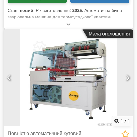
Стан:
новий
, Рік виготовлення:
2025
, Автоматична бічна
зварювальна машина для термоусадкової упаковки.
Підходить для дуже великих/широких виробів. Ідеально
підходить у комбінації з термотунелем SHRINKtunnel POF-
Мала оголошення
Xtra Wide. Придатна для повністю автоматизованого
вбудованого виробництва, можливе автоматичне або ручне
подавання. - Технічні характеристики: максимальна
кількість циклів машини в холостому режимі: 20 циклів/
хвилину; максимальні розміри виробу: необмежена
довжина, ширина + висота. Chsdpfx Aov Nl Elebyoa
1
/
1
Повністю автоматичний кутовий