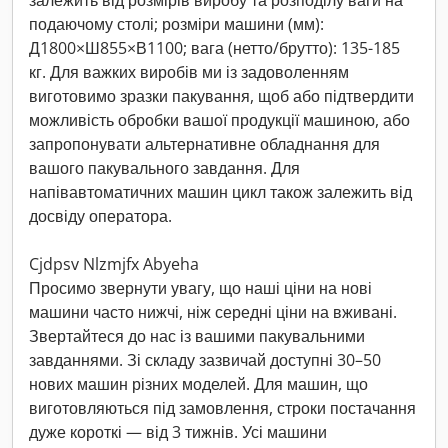
залежить від розмірів виробу та розподілу ваги на
подаючому столі; розміри машини (мм):
Д1800×Ш855×В1100; вага (нетто/брутто): 135-185
кг. Для важких виробів ми із задоволенням
виготовимо зразки пакування, щоб або підтвердити
можливість обробки вашої продукції машиною, або
запропонувати альтернативне обладнання для
вашого пакувального завдання. Для
напівавтоматичних машин цикл також залежить від
досвіду оператора.
Cjdpsv Nlzmjfx Abyeha
Просимо звернути увагу, що наші ціни на нові
машини часто нижчі, ніж середні ціни на вживані.
Звертайтеся до нас із вашими пакувальними
завданнями. Зі складу зазвичай доступні 30–50
нових машин різних моделей. Для машин, що
виготовляються під замовлення, строки постачання
дуже короткі — від 3 тижнів. Усі машини