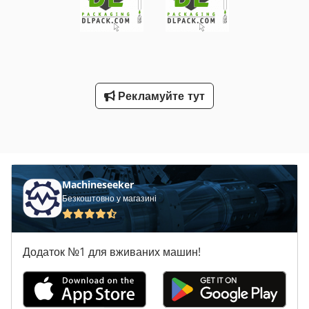
остаточного очищення овочів від забруднень, піску та
органічних залишків. У комплект входять: 1. Вібраційний
жолоб з робочою платформою з нержавіючої сталі Ширина
жолоба: 1020 мм Загальні розміри: 4150 × 2800 × 1750 мм
2. Мийка для горошку Внутрішні розміри бака: 1050 × 1100
× 400 мм Загальні розміри: 4900 × 2400 × 2700 мм
Рекламуйте тут
Установка для миття горошку розроблена для використання
в лініях переробки овочів. Вібраційний жолоб забезпечує
рівномірну подачу та попереднє очищення продукту, а
водяна мийка дозволяє інтенсивне промивання й
сепарацію забруднень. Cjdoxq R Epjpfx Aa Ueha
Machineseeker
Безкоштовно у магазині
Додаток №1 для вживаних машин!