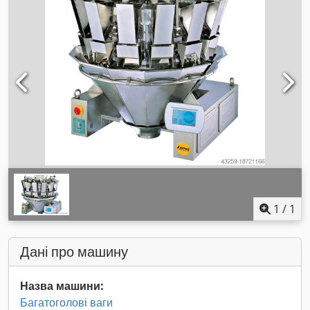
1
/
1
Дані про машину
Назва машини:
Багатоголові ваги