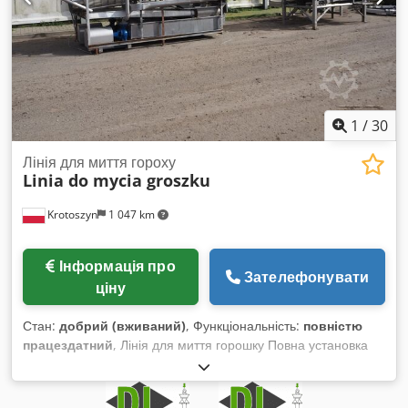
1
/
30
Лінія для миття гороху
Linia do mycia groszku
Krotoszyn
1 047 km
Інформація про
Зателефонувати
ціну
Стан:
добрий (вживаний)
, Функціональність:
повністю
працездатний
, Лінія для миття горошку Повна установка
для миття горошку, що складається з вібраційного жолоба з
робочою платформою з нержавіючої сталі та барабанної
мийки горошку. Комплект призначений для попереднього й