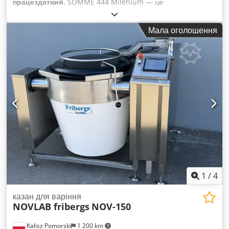
працездатний
, SOMME 444 Milenium — це
високошвидкісна автоматична ротаційна закаточна машина,
розроблена для герметичного закатування циліндричних
Мала оголошення
металевих контейнерів (банок) у безперервних виробничих
лініях. Ця модель спеціально створена для харчової
промисловості, забезпечує точність, міцність і надійність при
закатуванні банок, відповідає міжнародним стандартам
безпеки харчових продуктів і продуктивності. ГАБАРИТИ
БАНКИ: Cedpfswn Dkcex Aa Ujha МІНІМАЛЬНА ШИРИНА:
45 мм МАКСИМАЛЬНА ШИРИНА: 90 мм МІНІМАЛЬНА
ВИСОТА: 20 мм МАКСИМАЛЬНА ВИСОТА: 75 мм
1
/
4
казан для варіння
NOVLAB fribergs
NOV-150
Kalisz Pomorski
1 200 km