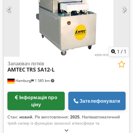
1
/
1
Запаювач лотків
AMTEC
TRS SA12-L
Hamburg
1 585 km
Інформація про
Зателефонувати
ціну
Стан:
новий
, Рік виготовлення:
2025
, Напівавтоматичний
трей-силер із функцією захисної атмосфери та
вакуумування. Перед запаюванням лотка може бути