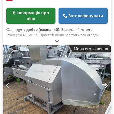
Інформація про
Зателефонувати
ціну
Стан:
дуже добре (вживаний)
, Варильний котел з
функцією мішання. Пристрій після капітального огляду.
Потужність: 32,2 кВт 3X400В. Chedpfxeyt R T To Aa Uoa
Мала оголошення