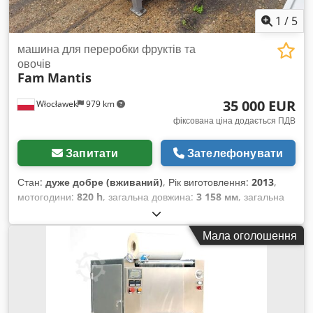
1
/
5
машина для переробки фруктів та
овочів
Fam
Mantis
35 000 EUR
Włocławek
979 km
фіксована ціна додається ПДВ
Запитати
Зателефонувати
Стан:
дуже добре (вживаний)
, Рік виготовлення:
2013
,
мотогодини:
820 h
, загальна довжина:
3 158 мм
, загальна
ширина:
890 мм
, будівельна ширина:
1 103 мм
, Маю на
продаж кілька пристроїв від компанії Fam Mantis —
Мала оголошення
нарізувачі пластин із невеликим напрацюванням і
продуктивністю понад 4 тонни на годину. До кожного
пристрою входить головка. Вказана ціна є netto та
стосується одного пристрою Mantis. Csdpfx Aswyczwoa
Uoha