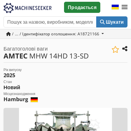
Продається
Шукати
/ ... / Ідентифікатор оголошення: A18721166
Багатоголові ваги
AMTEC
MHW 14HD 13-SD
Рік випуску
2025
Стан
Новий
Місцезнаходження
Hamburg