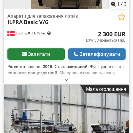
1
/
3
Апарати для запаювання лотків
ILPRA
Basic V/G
2 300 EUR
Kolding
1 679 km
EXW VB додається ПДВ
Запитати
Зателефонувати
Рік виготовлення:
2015
, Стан:
вживаний
, Функціональність:
повністю працездатний
, Ми пропонуємо цю вживану
пакувальну машину ILPRA Basic V/G, рік випуску 2015. Серія
машин: Foodpack Модель: Basic V/G Серійний номер: FP
Мала оголошення
9774 Рік: 2015 Chsdpfjy Id Tdjx Aa Uja Напруга: 230 В Якщо
у вас є запитання або потрібна додаткова інформація, будь
ласка, напишіть нам або зателефонуйте.