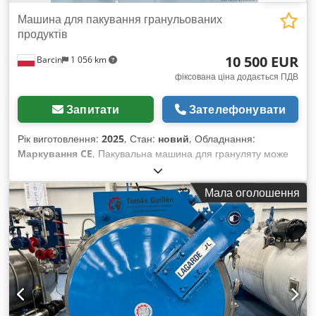
Машина для пакування гранульованих
продуктів
10 500 EUR
Barcin
1 056 km
фіксована ціна додається ПДВ
Запитати
Зателефонувати
Рік виготовлення:
2025
, Стан:
новий
, Обладнання:
Маркування CE
, Пакувальна машина для грануляту може
фасувати такі продукти, як квасоля, рис, цукор, мигдаль та
інші зернисті матеріали. Комплект включає: 1. Подавач із
Мала оголошення
бункером, синхронізований з пакувальною машиною 2.
Двокамерна пакувальна машина Діапазон фасування: від 5
до 5000 г Швидкість фасування: 400–600 пакетів/годину
(розрахунок для 1 кг) Dsdpfx Asxyiz Iol Ijck Матеріал:
нержавіюча сталь 304SS, дозволена для контакту з
харчовими продуктами Потужність: 1,5 кВт Напруга: 220 В,
50 Гц, однофазна