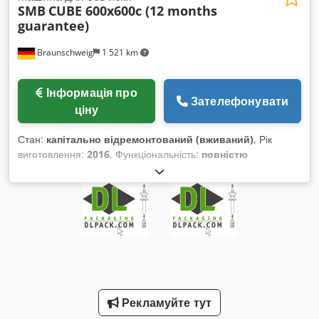
SMB
CUBE 600x600c (12 months
guarantee)
Braunschweig
1 521 km
Інформація про
Зателефонувати
ціну
Стан:
капітально відремонтований (вживаний)
, Рік
виготовлення:
2016
, Функціональність:
повністю
працездатний
, номер машини/транспортного засобу:
223A011643003
, строк гарантії:
12 місяці
, висота рами:
600
мм
, ширина рами:
600 мм
, Обладнання:
документація /
посібник
, Розмір рами: 600 x 600 мм Ширина
обв'язувальної стрічки: 5-12 мм Рік виготовлення: 2016
Номер машини: 223A011643003 Стан: Капітально
відремонтована Характеристики: Dedpfx Ajukvgrol Ijck ⦁
ASLF Anti-Strap-Loss-Function / постійний контроль
наявності стрічки ⦁ Автоматичне втягування стрічки ⦁
Рекламуйте тут
Ширина стрічки 5 - 12 мм, за вибором ⦁ DAT Direct-Access-
Technology – керована моментом затягування сила натягу,