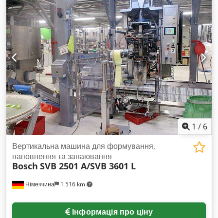
1
/
6
Вертикальна машина для формування,
наповнення та запаювання
Bosch
SVB 2501 A/SVB 3601 L
Німеччина
1 516 km
Інформація про ціну