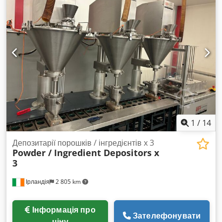
1
/
14
Депозитарії порошків / інгредієнтів x 3
Powder / Ingredient Depositors x
3
Ірландія
2 805 km
Інформація про
Зателефонувати
ціну