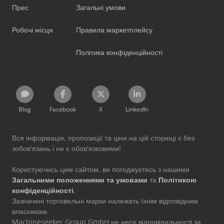
Прес
Загальні умови
Робочі місця
Правила маркетплейсу
Політика конфіденційності
Blog
Facebook
X
LinkedIn
Вся інформація, пропозиції та ціни на цій сторінці є без
зобов'язань і не є обов'язковими!
Користуючись цим сайтом, ви погоджуєтесь з нашими
Загальними положеннями та умовами
та
Політикою
конфіденційності
.
Зазначені торговельні марки належать їхнім відповідним
власникам.
Machineseeker Group GmbH не несе відповідальності за