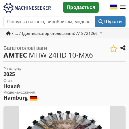
Продається
Шукати
/ ... / Ідентифікатор оголошення: A18721266
Багатоголові ваги
AMTEC
MHW 24HD 10-MX6
Рік випуску
2025
Стан
Новий
Місцезнаходження
Hamburg