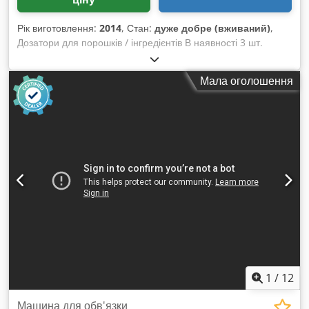
Рік виготовлення:
2014
, Стан:
дуже добре (вживаний)
,
Дозатори для порошків / інгредієнтів В наявності 3 шт.
Нержавіюча сталь Dcjdpourf Tkjfx Al Ijk Рік випуску: 2014
Відмінний стан
Мала оголошення
1
/
12
Машина для обв'язки