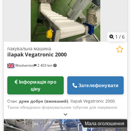
1
/
6
пакувальна машина
ilapak
Vegatronic 2000
Woolverton
2 403 km
Інформація про
Зателефонувати
ціну
Стан:
дуже добре (вживаний)
, Ilapak Vegatronic 2000.
Також обладнано формувальним тубусом для пакування
снеків із чотирма зварними швами. Раніше
використовувався для пакування мішків вагою від 700
Мала оголошення
грамів до 5 кілограмів. Dcodeuqbk Aopfx Al Isk