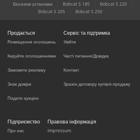
Біогазові установки
Bobcat S 185
Bobcat S 220
Bobcat S 205
Bobcat S 250
Продається
Сервіс та підтримка
Розміщення оголошень
Увійти
Керуйте оголошеннями
Часті питання/Довідка
Замовити рекламу
Контакт
Знак довіри
Зразок договору купівлі-продажу
Подати аукціон
Підприємство
Правова інформація
Про нас
Impressum