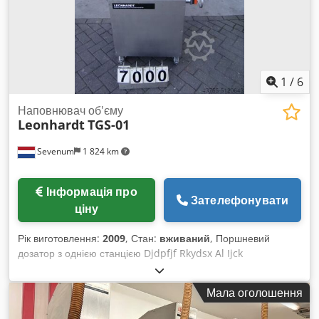
1
/
6
Наповнювач об'єму
Leonhardt
TGS-01
Sevenum
1 824 km
Інформація про
Зателефонувати
ціну
Рік виготовлення:
2009
, Стан:
вживаний
, Поршневий
дозатор з однією станцією Djdpfjf Rkydsx Al Ijck
Пневматичний привід Діапазон дозування: 15–785 мл На
даний момент оснащений для дозування 15–100 мл
Мала оголошення
Продається у поточному стані або може бути налаштований
відповідно до потреб замовника