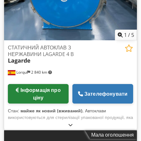
1
/
5
СТАТИЧНИЙ АВТОКЛАВ З
НЕРЖАВИНИ LAGARDE 4 B
Lagarde
Lorquí
2 840 km
Інформація про
Зателефонувати
ціну
Стан:
майже як новий (вживаний)
, Автоклави
використовуються для стерилізації упакованої продукції, яка
потребує досягнення високих температур (+100ºC) для
знищення або інактивації патогенних мікроорганізмів.
Мала оголошення
Статичні автоклави: підходять для будь-якого формату і