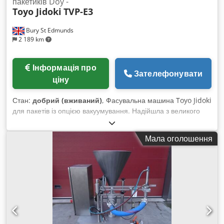
пакетиків Doy -
Toyo Jidoki
TVP-E3
Bury St Edmunds
2 189 km
Інформація про
Зателефонувати
ціну
Стан:
добрий (вживаний)
, Фасувальна машина Toyo Jidoki
для пакетів із опцією вакуумування. Надійшла з великого
харчового підприємства у Великій Британії, але не
використовувалася щонайменше п’ять років. Dedpfx Alsuf A
Мала оголошення
Idj Iock