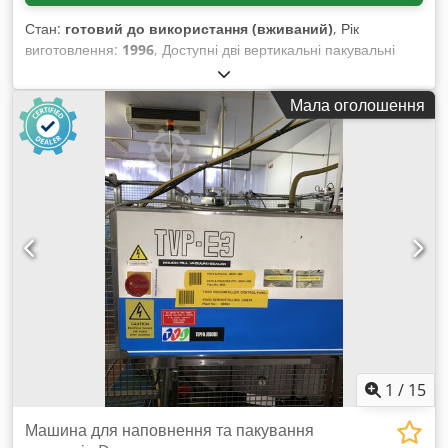
Стан:
готовий до використання (вживаний)
, Рік
виготовлення:
1996
, Доступні дві вертикальні пакувальні
машини у пакети типу «подушка» Bosch. 1) Bosch SVB 2501
A, рік випуску: 1993, тип пакета: подушка, вага пакета:
Мала оголошення
250г/500г, діапазон довжини пакета: 80мм–250мм, макс.
продуктивність: 40 циклів/хв, споживана потужність: 3 кВт,
розміри машини (Д/Ш/В): прибл. 1300мм/2500мм/1700мм,
вага: прибл. 1100кг. У комплекті пристрій для кліпсування
PS mako BS 600-CSP, рік випуску: 2015. 2) Bosch SVB 3601 L,
рік випуску: 1996, тип пакета: подушка, вага пакета:
250г/500г, макс. довжина пакета: 400мм, діапазон ширини
пакета: 80мм–360мм, макс. продуктивність: 40 циклів/хв. У
комплекті пристрій для кліпсування PS mako BS 600-CSP, рік
випуску: 2015. Документація наявна. Огляд на місці
можливий. Доступність очікується з середини січня 2025
року. Dcodpou Rc R Sofx Al Isk
1
/
15
Машина для наповнення та пакування