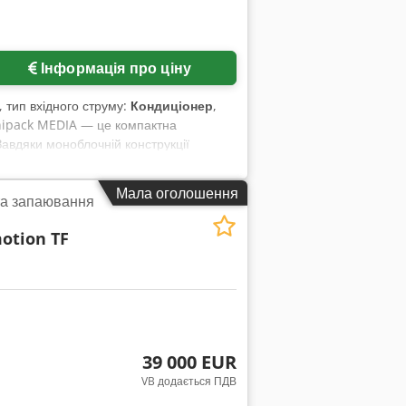
ь
Інформація про ціну
, тип вхідного струму:
Кондиціонер
,
nipack MEDIA — це компактна
вдяки моноблочній конструкції
 – Продуктивність до 750 штук на
мальний діаметр рулону плівки: 350
Мала оголошення
та запаювання
крита): 2 780 × 730 × 1 400 мм – Вага
плектації
otion TF
39 000 EUR
VB додається ПДВ