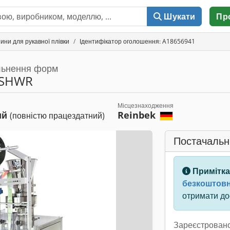
Шукати
Пр
ини для рукавної плівки
Ідентифікатор оголошення: A18656941
льнення форм
-SHWR
Місцезнаходження
ий
Reinbek
(повністю працездатний)
Постачальн
Примітка
безкоштовн
отримати дос
Зареєстровано