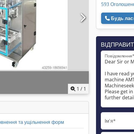
593 Оголошен
Будь ласк
ВІДПРАВИТ
Повідомлення
1
/
1
Ім'я*
овнення та ущільнення форм