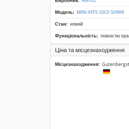
Виробник:
AMTEC
Модель:
MINI-VFFS 50CF-SHWR
Стан:
новий
Функціональність:
повністю пр
Ціна та місцезнаходження
Місцезнаходження:
Gutenbergst