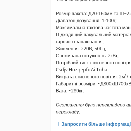
Розмір пакета: Д20-160мм та Ш~2
Діапазон дозування: 1-100г;
Максимальна тактова частота маш
Підходящий пакувальний матеріал
гарячого запаювання;
Живлення: 220В, 50Гц;
Споживана потужність: 2кВт;
Потрібний тиск стисненого повітря
Csdjv Hnzqepfx Ai Toha
Витрата стисненого повітря: 2м³/г
Габаритні розміри: ~Д800xШ700x
Вага: ~280кг.
Оголошення було перекладено а
перекладу.
Запросити більше інформаці