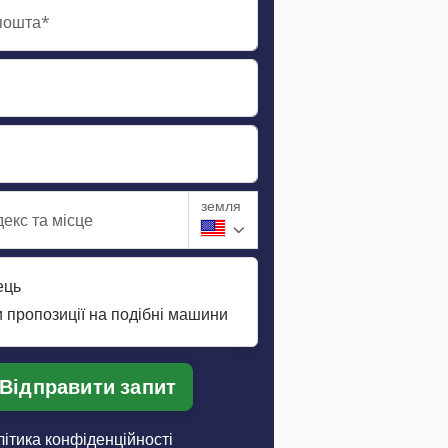
пошта*
земля
екс та місце
ець
 пропозиції на подібні машини
Відправити запит
ітика конфіденційності