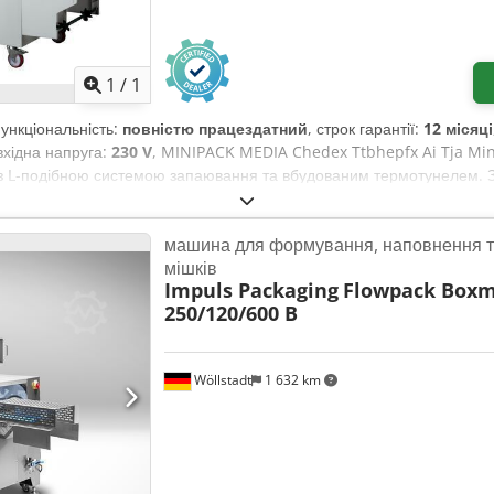
Запросити більше зображен
1
/
1
Функціональність:
повністю працездатний
, строк гарантії:
12 місяці
 вхідна напруга:
230 V
, MINIPACK MEDIA Chedex Ttbhepfx Ai Tja Mi
 L-подібною системою запаювання та вбудованим термотунелем. За
вальні балки з тефлоновим покриттям для зниження утворення диму
 540 × 400 мм – Максимальна ширина рулону плівки: 600 мм – Макси
машина для формування, наповнення 
 мм – Висота робочого столу: 875 мм – Габаритні розміри машини (за
мішків
оризованим пристроєм для намотування відходів у стандартній ком
Impuls Packaging
Flowpack Boxm
250/120/600 B
Wöllstadt
1 632 km