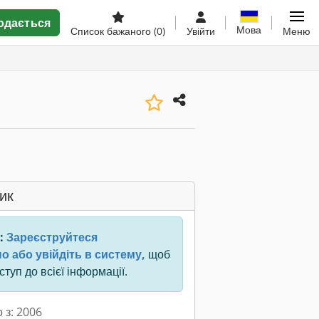
одається
Мова
Список бажаного
(0)
Увійти
Меню
ик
:
Зареєструйтеся
о або увійдіть в систему,
щоб
туп до всієї інформації.
 з: 2006