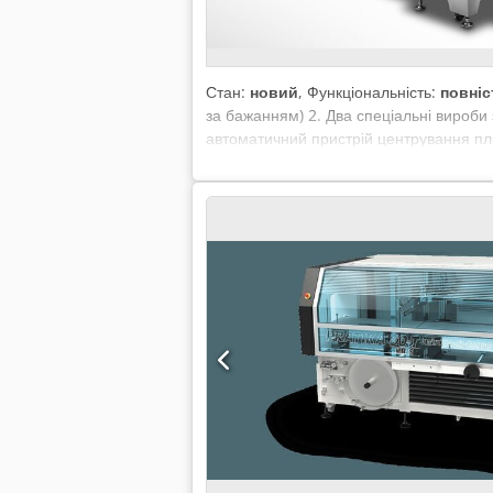
Стан:
новий
, Функціональність:
повніс
за бажанням) 2. Два спеціальні вироби
автоматичний пристрій центрування пл
центральна ластівнева структура зварн
Чотири індивідуальних контролера тем
міток 12. Програмована довжина пакета
Ширина продукту: B70-250 мм 3. Висота 
матеріалу) 5. Максимальна ширина плівк
близько 1100 кг 9. Габарити машини: п