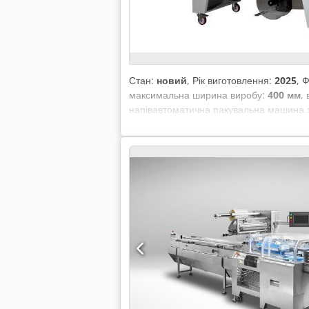
Стан:
новий
, Рік виготовлення:
2025
, 
максимальна ширина виробу:
400 мм
,
напівавтоматична пакувальна машина з
машина займає мінімум місця. – Запаю
годину – Розміри запаювальної балки:
мм – Розміри входу в тунель: 440 × 240
машини: 286 кг (нетто) – Оснащена мот