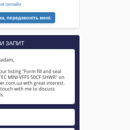
ня онлайн
а, передзвоніть мені.
Запросити більше зображень
И ЗАПИТ
*