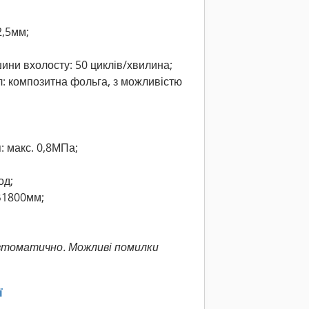
2,5мм;
ини вхолосту: 50 циклів/хвилина;
: композитна фольга, з можливістю
: макс. 0,8МПа;
од;
В1800мм;
втоматично. Можливі помилки
ї