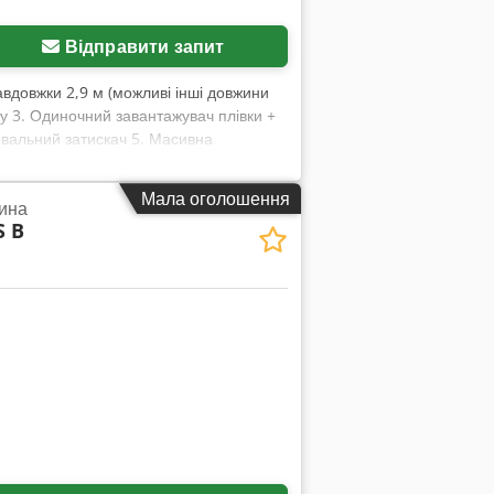
Відправити запит
авдовжки 2,9 м (можливі інші довжини
у 3. Одиночний завантажувач плівки +
ювальний затискач 5. Масивна
керування Csdpfx Aijk Dz Hwj Tjha 8.
авною мовою 11. Контроль друкованих
Мала оголошення
ина
1. Довжина продукту: L120-600 мм 2.
S B
лежить від продукту, довжини пакета і
ть: близько 8,8 кВт 8. Вага машини:
ь