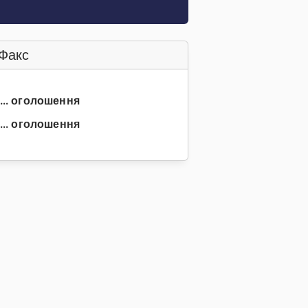
Факс
3... оголошення
... оголошення