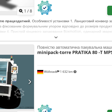
1
/
8
тю працездатний
, Особливості установки 1. Ланцюговий конвеєр з
 з фіксованим формувальним упором відповідно до розмірів продукт
івки 4. Пристрій кінцевого запаювання Boxmotion, одинарний звар
ого шва 6. Вісім сервоприводних керованих приводів 7. HMI-панель 
ператури 9. Корпус з нержавіючої сталі 304 10. Документація держ
Повністю автоматична пакувальна маш
 13. Стандартний напрямок руху зліва направо Технічні параметри 
minipack-torre
PRATIKA 80 -T MP
продукту: H20-120 мм 4. Швидкість пакування: до 60 виробів/хв (за
и: 600 мм 6. Підключення: 1 фаза, 220В, 50Гц 7. Загальна потужніс
риблизно 4500 x 1070 x 1590 мм
Wöllstadt
1 632 km
Запросити більше зображен