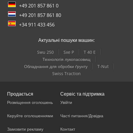
+49 201 857 861 0
+49 201 857 861 80
+34 911 433 456
Актуальні пошуки машин:
Swu 250
Sxe P
T 40 E
Технологія лукопасовищ
Обладнання для обробки ґрунту
T-Nut
Swiss Traction
Продається
Сервіс та підтримка
Розміщення оголошень
Увійти
Керуйте оголошеннями
Часті питання/Довідка
Замовити рекламу
Контакт