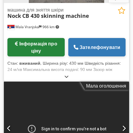
машина для зняття шкіри
Nock
CB 430 skinning machine
Mala Vranjska
966 km
Інформація про
Зателефонувати
ціну
Стан:
вживаний
, Ширина різу: 430 мм Швидкість різання:
24 м/хв Максимальна висота подачі: 90 мм Зазор між
лезами: 0 - 5 мм Довжина подачі на вхідному конвеєрі: 400
мм Вхідний конвеєр: 850 x 425 мм Вихідний конвеєр: 650 x
Мала оголошення
425 мм Загальні розміри (Ш x В x Г) (з/без вихідного
конвеєра): 800 x 1190 x 1660 / 1210 мм Dedpfx Aajt Uqbfe
Rekr Вага (з/без вихідного конвеєра): 225 / 210 кг Потужність
двигуна: 0,75 кВт Електричне підключення: 3 фазний
змінний струм – 400 В – 50 Гц, 16 А Стиснене повітря: не
потрібно