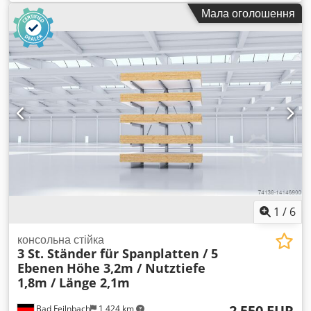
трифазне живлення. Dkedpfxofhdu Tj Aa Rer
Мала оголошення
1
/
6
консольна стійка
3 St. Ständer für Spanplatten / 5
Ebenen
Höhe 3,2m / Nutztiefe
1,8m / Länge 2,1m
2 550 EUR
Bad Feilnbach
1 424 km