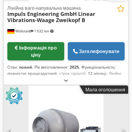
Лінійна ваго-напувальна машина
Impuls Engineering GmbH
Linear
Vibrations-Waage Zweikopf B
Wöllstadt
1 632 km
Інформація про
Зателефонувати
ціну
Стан:
новий
, Рік виготовлення:
2025
, Функціональність:
повністю працездатний
, строк гарантії:
12 місяці
, Лінійні
ваги: Делікатна та точна технологія фасування Наші лінійні
ваги – ідеальне рішення для простого й точного дозування
Мала оголошення
та фасування продукції. Вони поєднують у собі високу
точність з дбайливим процесом обробки. Завдяки
мінімальній висоті падіння пошкодження продукції
практично виключені, що гарантує збереження її якості
навіть для найделікатніших виробів. Гнучкий та ефективний
принцип роботи Основою нашої технології є простий, але
надзвичайно ефективний принцип: продукти