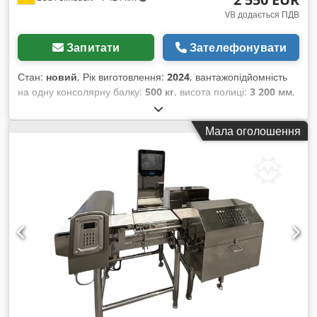
VB додається ПДВ
Запитати
Зателефонувати
Стан:
новий
, Рік виготовлення:
2024
, вантажопідйомність
на одну консолярну балку:
500 кг
, висота полиці:
3 200 мм
,
загальна довжина:
2 100 мм
, загальна висота:
3 200 мм
,
міжосьова відстань:
1 000 мм
, вантажопідйомність на стенд:
Мала оголошення
2 500 кг
, Консольний стелаж у вогнезахищеному
(гарячеоцинкованому) виконанні: Комплект поставки: - 3
стійки стелажа висотою 3,2 м з опорою 1,8 м корисної
глибини (2 м загальної глибини) - 12 консолей з корисною
глибиною 1,8 м (для плит із ДСП глибиною приблизно 2,1 м)
- Поздовжні та діагональні розкоси для довжини стелажа 4
м (відстань 1,3 м) - Кріпильний матеріал (болти, гайки і
шайби) Чиста ціна: 2 490,00 € без ПДВ Докладний опис: -
Міцна сталева конструкція з IPE-профілів (болтове
з’єднання) - Висота стелажа 3 200 мм - Вантажопідйомність
на стійку — 2 500 кг - Опори та консолі з корисною
глибиною 1 800 мм - (Для плит із ДСП глибиною 2 100 мм) -
Консолі регулюються по висоті з кроком 100 мм - 4 болтові