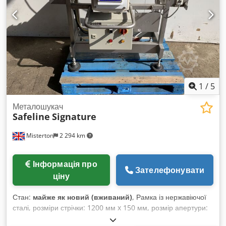
1
/
5
Металошукач
Safeline
Signature
Misterton
2 294 km
Інформація про
Зателефонувати
ціну
Стан:
майже як новий (вживаний)
, Рамка із нержавіючої
сталі, розміри стрічки: 1200 мм x 150 мм, розмір апертури:
200 мм x 70 мм, запуск/зупинка, наявність сигналізації,