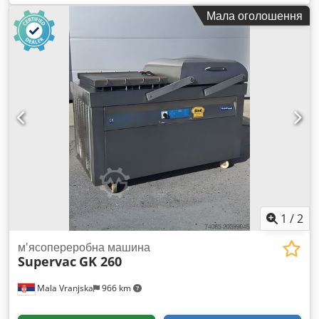
пального: дизель/електрика/газ/СУГ, потужність: 2 кВт,
Мала оголошення
розміри машини (Д/Ш/В): приблизно 3600 мм / 1900 мм /
1950 мм, напрацювання: 31 година. Продуктивність
обсмажування на годину: фундук – 160 кг, очищений арахіс
– 150 кг, арахіс у шкарлупі – 35 кг, фісташки у шкарлупі – 90
кг, насіння соняшнику – 70 кг, гарбузове насіння – 70 кг,
мигдаль – 120 кг, кеш’ю – 150 кг, нут – 120 кг. У комплекті із
соляним котлом об'ємом 35 кг і повністю автоматичною
стрічковою мийкою з високим тиском. Є документація.
Огляд на місці можливий. Dksdpfx Aaou Ei Uts Rsr
1
/
2
м'ясопереробна машина
Supervac
GK 260
Mala Vranjska
966 km