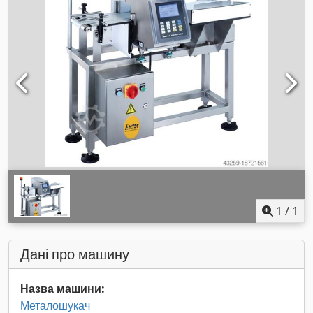
1
/
1
Дані про машину
Назва машини:
Металошукач