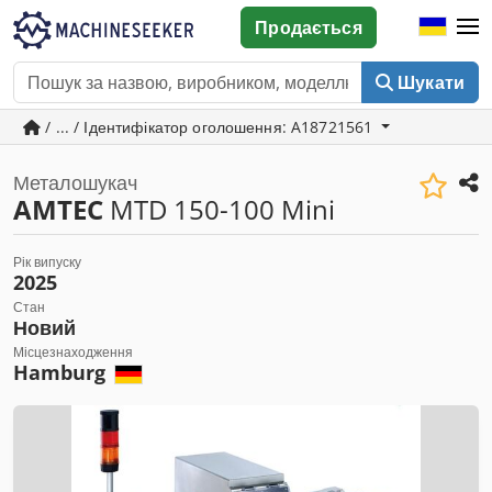
Продається
Шукати
/ ... / Ідентифікатор оголошення: A18721561
Металошукач
AMTEC
MTD 150-100 Mini
Рік випуску
2025
Стан
Новий
Місцезнаходження
Hamburg