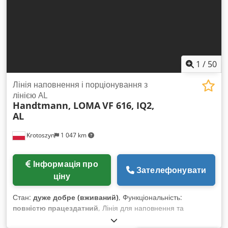
1
/
50
Лінія наповнення і порціонування з
лінією AL
Handtmann, LOMA
VF 616, IQ2,
AL
Krotoszyn
1 047 km
Інформація про
Зателефонувати
ціну
Стан:
дуже добре (вживаний)
, Функціональність:
повністю працездатний
, Лінія для наповнення та
порціонування Handtmann VF616 з металодетектором