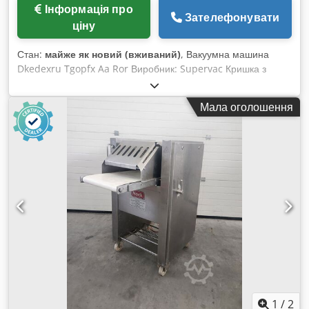
Інформація про
Зателефонувати
ціну
Стан:
майже як новий (вживаний)
, Вакуумна машина
Dkedexru Tgopfx Aa Ror Виробник: Supervac Кришка з
вікном з плексигласу На колесах з гальмами
Мікропроцесорне керування з вакуумним датчиком
Мала оголошення
Інтегрований вакуумний насос із захистом двигуна Надійна
та легка в обслуговуванні Легка у чищенні Проста в
експлуатації Розміри камери: 800x730x250 мм Довжина
запаювання: 4x 660 мм
1
/
2