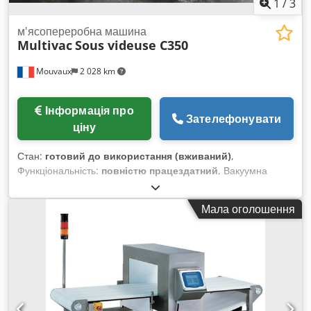
1
/
3
м'ясопереробна машина
Multivac
Sous videuse C350
Mouvaux
2 028 km
Інформація про
Зателефонувати
ціну
Стан:
готовий до використання (вживаний)
,
Функціональність:
повністю працездатний
, Вакуумна
пакувальна машина Multivac C350 ідеально підходить для
вимогливих професіоналів, які шукають ефективне та
Мала оголошення
довговічне рішення для пакування. Вона розроблена для
пакування широкого спектра продуктів — як твердих, так і
рідких — і поєднує в собі міцність і ефективність у форматі
настільної машини. Завдяки потужному насосу на 63 м³/год
вона забезпечує оптимальне вакуумування, що продовжує
свіжість і термін придатності продукції. Ця модель пропонує
додаткову гнучкість завдяки поворотним коліщатам і