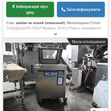
Регульовані швидкості обгортання
Інформація про
Зателефонувати
ціну
Стан:
майже як новий (вживаний)
, Металошукач Cintex
Codpjgpqqxefx Afpjrf Модель: Sentry Рама з нержавіючої
сталі, розміри конвеєрної стрічки 900 мм x 150 мм, розмір
апертури 220 мм x 85 мм, відбраковка здійснюється
Мала оголошення
пневматичним видувом у бункер для відбраку, наявність
сигналізації, живлення 3 фази.