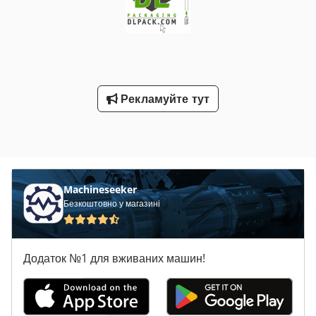
характеристики: Швидкість виявлення: 0,5 м/с; Точність
виявлення: FE від Ø 1,5 мм, SUS від Ø 2,5 мм; Розмір
тунелю ШxВ: 450x250 мм; макс. розмір продукту ШxВ:
410x210 мм; макс. вага продукту: 50 кг; Живлення:
220V/0,45kW, 50Hz/60Hz; Габаритні розміри та вага:
Д1800xШ800xВ950 мм, 180/280 кг Credov Nm Hkepfx Afpjf
Рекламуйте тут
Зверніть увагу, що наші ціни на нове обладнання часто
нижчі за типові ціни на вживані машини. Просто звертайтеся
до нас та повідомте своє пакувальне завдання. - На складі
зазвичай є 30-50 різних нових машин у наявності. Крім того,
для машин, які виготовляються під замовлення,
надзвичайно короткі терміни постачання — від 3 тижнів. -
Усі машини постачаються з повною гарантією.
Machineseeker
Безкоштовно у магазині
Додаток №1 для вживаних машин!