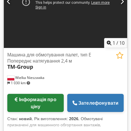
1
/
10
Машина для обмотування палет, тип E
Попереднє натягування 2,4 м
TM-Group
Wielka Nieszawka
1 030 km
Інформація про
Зателефонувати
ціну
Стан:
новий
, Рік виготовлення:
2026
, Обмотувачі
призначені для машинного обгортання вантажів,
розташованих на піддонах, стретч-плівкою. Особливо