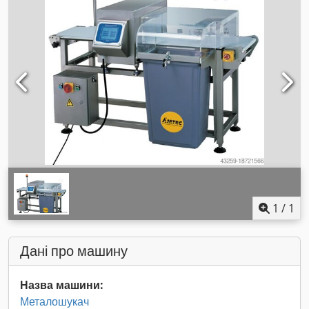
1
/
1
Дані про машину
Назва машини:
Металошукач