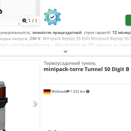
Запросити більше зображен
1
/
1
Функціональність:
повністю працездатний
, строк гарантії:
12 місяці
 вхідна напруга:
230 V
, Minipack Replay 55 EVO Minipack Replay 55
ніх обсягів виробництва. – Виробничість до 300 одиниць на годину
390 мм – Максимальні розміри продукту: 500 × 380 × 200 мм – Мак
мм – Габарити машини (закрито): 1.260 × 810 × 1.165 мм – Габарити
Термоусадочний тунель
 105 / 126 кг
minipack-torre
Tunnel 50 Digit B
Wöllstadt
1 632 km
Запросити більше зображен