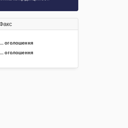
Факс
3... оголошення
... оголошення