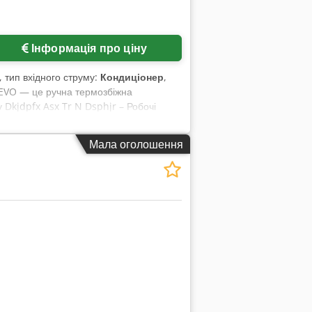
ь
Інформація про ціну
, тип вхідного струму:
Кондиціонер
,
 EVO — це ручна термозбіжна
 Dkjdpfx Asx Tr N Dsphjr – Робочі
симальні розміри рулону плівки: Ø 250
 машини (відкрито): 1.260 × 810 ×
Мала оголошення
ь