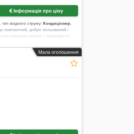
Інформація про ціну
, тип вхідного струму:
Кондиціонер
,
е компактний, добре ізольований і
анням можлива версія з нержавіючої
упна опціональна версія з нержавіючої
кту: 400 × 220 мм (довжина змінна) –
Мала оголошення
ага машини (нетто/брутто): 188 / 236
ь