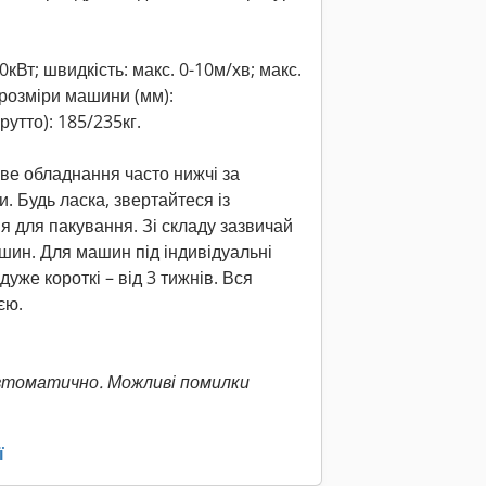
0кВт; швидкість: макс. 0-10м/хв; макс.
розміри машини (мм):
утто): 185/235кг.
ове обладнання часто нижчі за
. Будь ласка, звертайтеся із
я для пакування. Зі складу зазвичай
ашин. Для машин під індивідуальні
уже короткі – від 3 тижнів. Вся
єю.
втоматично. Можливі помилки
ї