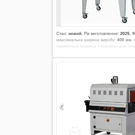
Стан:
новий
, Рік виготовлення:
2025
, 
максимальна ширина виробу:
400 мм
,
пакувальна машина з кришкою для серед
розміри запаювального профілю: 540 × 
× 600 мм – Висота робочого столу: 925 
1.310 мм – Вага машини (нетто/брутто):