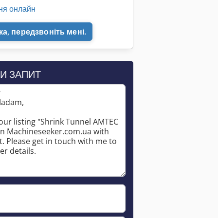
ня онлайн
а, передзвоніть мені.
Запросити більше зображень
И ЗАПИТ
*