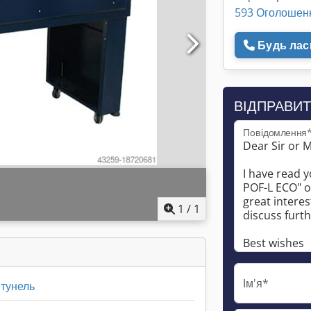
593 Оголошен
Будь ласк
ВІДПРАВИТ
Повідомлення
1
/
1
Ім'я*
тунель