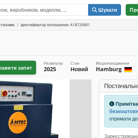
Шукати
Пр
становки
Ідентифікатор оголошення: A18720681
Рік випуску
Стан
Місцезнаходження
равити запит
2025
Новий
Hamburg
Постачальн
Примітка
безкоштовн
отримати дос
Зареєстровано