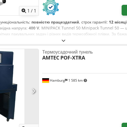
1
/
1
Функціональність:
повністю працездатний
, строк гарантії:
12 місяці
 вхідна напруга:
400 V
, MINIPACK Tunnel 50 Minipack Tunnel 50 — ц
них пакувальних задач і різних видів термозбіжної плівки. За баж
 пакування – Підходить для різних типів термозбіжної плівки – Дост
 3 фази – Встановлена потужність: до 7,5 кВт – Макс. розміри проду
Термоусадочний тунель
Габарити машини: 1 770 × 840 × 1 465 мм Dksdpfsx Ttc Sex Apher – В
AMTEC
POF-XTRA
Hamburg
1 585 km
Запросити більше зображен