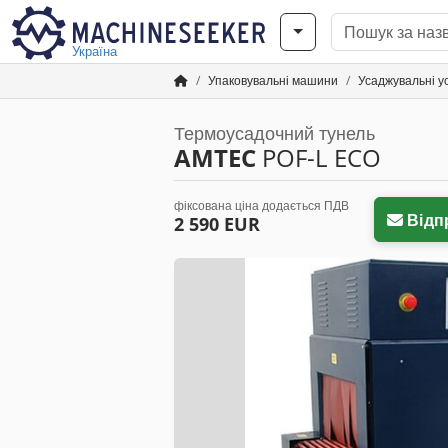
Україна
Упаковувальні машини
Усаджувальні у
Термоусадочний тунель
AMTEC
POF-L ECO
фіксована ціна додається ПДВ
Відп
2 590 EUR