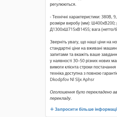
регулюються.
- Технічні характеристики: 380В, 9,
розміри виробу (мм): Ш400xВ200; 
Д1300xШ715xВ1455; вага (нетто/бр
Зверніть увагу, що наші ціни на н
стандартні ціни на вживані машини
запитами та вкажіть ваше завданн
у наявності 30–50 різних нових м
вимоги клієнта строки постачання д
техніка доступна з повною гаранті
Dkodpfov Nl Sljx Aphsr
Оголошення було перекладено а
перекладу.
Запросити більше інформаці