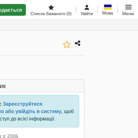
одається
Мова
Список бажаного
(0)
Увійти
Меню
ик
:
Зареєструйтеся
о або увійдіть в систему,
щоб
туп до всієї інформації.
 з: 2006