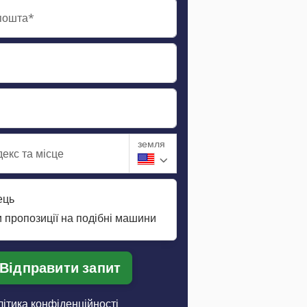
пошта*
земля
екс та місце
ець
 пропозиції на подібні машини
Відправити запит
ітика конфіденційності