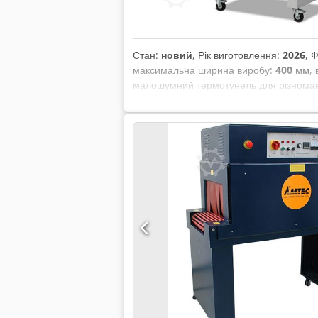
Стан:
новий
, Рік виготовлення:
2026
, 
максимальна ширина виробу:
400 мм
,
малошумний термотунель для різноманіт
сталі. – Термотунель для різних потреб
сталі – Живлення: 200–400 В, 50/60 Гц,
Вхідний отвір тунелю: 450 × 240 мм – 
кг