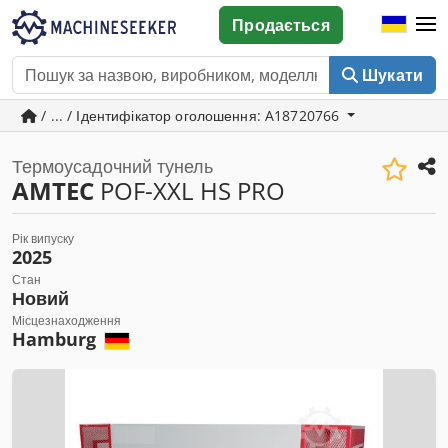
Продається
Шукати
/ ... / Ідентифікатор оголошення: A18720766
Термоусадочний тунель
AMTEC
POF-XXL HS PRO
Рік випуску
2025
Стан
Новий
Місцезнаходження
Hamburg