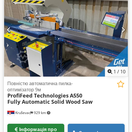
1
/
10
Повністю автоматична пилка-
оптимізатор 9м
ProfiFeed Technologies
A550
Fully Automatic Solid Wood Saw
Kruševac
929 km
Інформація про