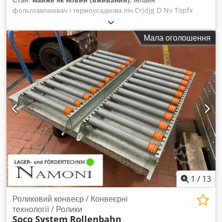
фольгозапаювач і термоусадкова піч Crjdjg D Nv Topfx
Ahyef Виробник: Kallfass Тип: напівавтоматична/
автоматична термоусадкова піч Модель: Mat 1606-
Мала оголошення
KS1600uni Продуктивність: 10-15 упак./хв (залежить від
продукту) Рама: сталева Робоча зона: 1600(стрічка) x 600
мм (Ш x В) Габарити: Д x Ш x В = 4000 x 2050 x 1750 мм
Вага: 900 кг Електроживлення: 380 В + N + E, 65 кВт Стан:
як є, робочий стан
1
/
13
Роликовий конвеєр / Конвеєрні
технології / Ролики
Soco System
Rollenbahn