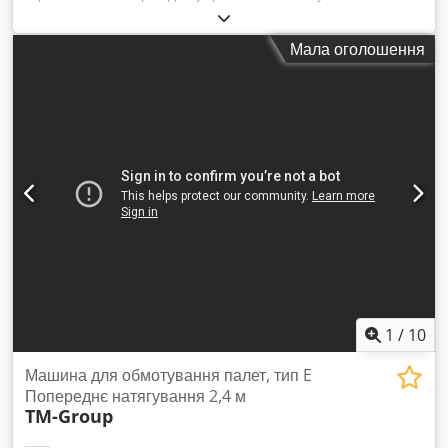
матеріалів, таких як картон, папір, пластик та інше.
Виробник IMABE IBERICA, тиск 125 тонн, завантажувальний
Мала оголошення
отвір 1800 × 1000 мм, із ножами зверху ущільнюючого візка,
що дозволяє розрізати надлишковий матеріал над тунелем
ущільнення. Відкидна ущільнювальна камера зверху та з
боків для кращого утримання матеріалу, вихід для тюків
розміром 1050 × 1100 мм з регульованою довжиною.
Автоматична система бокового обв’язування 5 дротами для
високої продуктивності 30–35 тонн/год. Повністю
відновлений та перевірений у 2019 році. Crodjv U R Agepfx
Ahyef
1
/
10
Машина для обмотування палет, тип E
Попереднє натягування 2,4 м
TM-Group