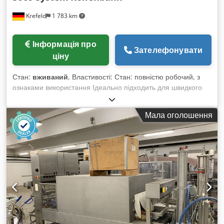
Krefeld
1 783 km
Інформація про
Зателефонувати
ціну
Стан:
вживаний
, Властивості: Стан: повністю робочий, з
ознаками використання Ідеально підходить для швидкого
транспортування матеріалів Професійно демонтований та
упакований Виробник: Soco System Стан: вживаний
Мала оголошення
Модель/тип: роликовий Тип приводу: гравітаційний
Комплект складається з: 7 сегментів (5 x 1 980 мм, 2 x 960
мм) Загальна довжина: близько 11 820 мм Загальна
ширина: близько 470 мм Ширина транспортування/роликів:
близько 410 мм Довжина сегменту: близько 1 980 мм
Діаметр ролика: близько 50 мм (ролики з пластику) Відстань
між осями: близько 90 мм (регульована) Матеріал: сталь/
пластик Деталі про рамку: Висота: близько 100 мм Ширина:
близько 25 мм Наявність на складі: 11,82 метра Ціна за
метр Роликова доріжка Завдяки високоякісному виконанню
роликової доріжки, Ваш матеріал м’яко переміщується до