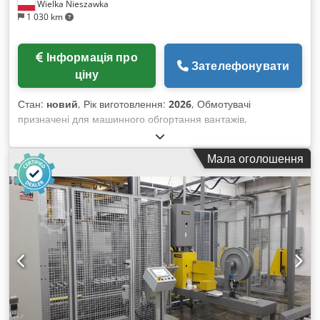
Wielka Nieszawka
1 030 km
Інформація про
Зателефонувати
ціну
Стан:
новий
, Рік виготовлення:
2026
, Обмотувачі
призначені для машинного обгортання вантажів,
розташованих на піддонах, стретч-плівкою. Особливо
рекомендуються у місцях, де вимагається висока
Мала оголошення
продуктивність та низькі трудові й фінансові витрати на
процес пакування, таких як дистрибуційні центри, гуртові
склади, виробничі підприємства, а також менші компанії.
Нова модель – оснащена сенсорною панеллю керування,
меню доступне польською, німецькою, англійською та
французькою мовами. Технічні характеристики: МАЧТА: –
Висота: 2,4 м СТІЛ – Діаметр столу: 1650 мм
Csdpfjtpvbmox Ahyorf – Макс. розмір піддона: 1200x1200
мм – Макс. вага піддона: 2000 кг – Тип столу: плаский –
Регульована швидкість обертання платформи: 3-12 об/хв –
Продуктивність: до 30 піддонів/год. – Автоматичне