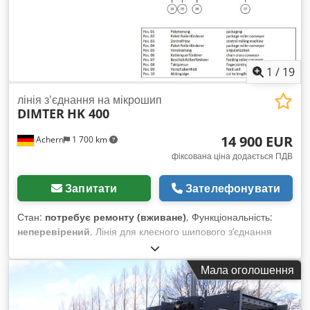
1
/
19
лінія з'єднання на мікрошип
DIMTER
HK 400
14 900 EUR
Achern
1 700 km
фіксована ціна додається ПДВ
Запитати
Зателефонувати
Стан:
потребує ремонту (вживане)
, Функціональність:
неперевірений
, Лінія для клеєного шипового з’єднання
пакетів деревини dimter HK 400 лінія для клеєного
шипового з’єднання Crjdpsvi Hw Nofx Ahyof Вхідні довжини:
Мала оголошення
800–6 000 мм Висота фрезерування: 285 мм, опціонально
300 мм Колір: синій Складається з: Поз. 01 Упакування Поз.
02 Пакетний роликовий конвеєр Поз. 03 Центральний