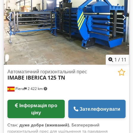
1
/
11
Автоматичний горизонтальний прес
IMABE IBERICA
125 TN
Piera
2 422 km
Інформація про
Зателефонувати
ціну
Стан:
дуже добре (вживаний)
, Безперервний
горизонтальний прес для ущільнення та пакування