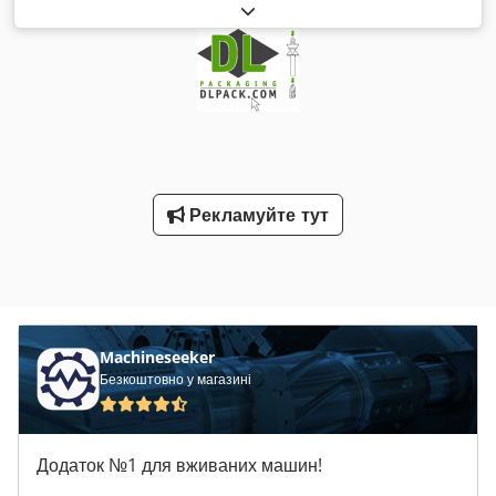
Ширина стрічки: 4-12 мм Cedpfxsd Hkf Nj Ahyjrf Макс.
діаметр: 200 мм Довжина осердя: 190 мм
Рекламуйте тут
Machineseeker
Безкоштовно у магазині
Додаток №1 для вживаних машин!