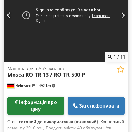
1
/
11
Машина для обв'язування
Mosca
RO-TR 13 / RO-TR-500 P
Helmstedt
1 492 km
Інформація про
Зателефонувати
ціну
Стан:
готовий до використання (вживаний)
, Капітальний
ремонт у 2016 році Продуктивність: 40 обв’язувань/хв