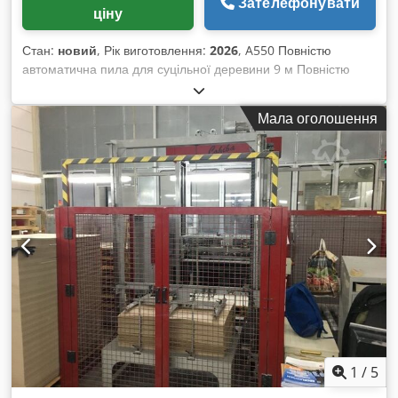
Зателефонувати
ціну
Стан:
новий
, Рік виготовлення:
2026
, A550 Повністю
автоматична пила для суцільної деревини 9 м Повністю
автоматичне різання середньо-великої деревини з
використанням простої в експлуатації автоматизації.
Мала оголошення
Покладіть будь-який матеріал, і машина автоматично його
розпізнає та розріже відповідно до завдань із високоточною
подачею матеріалу за допомогою сервоприводу. Введення
нарядних листів Excel через WIFI для швидкого
завантаження великих списків розкрою. Ваша повністю
автоматична пила може опціонально постачатися у
виконанні з оптимізацією фронтального різу. Для кожної
дошки, яку Ви кладете на різання (незалежно від довжини),
лазерний датчик вимірює її довжину. Наш потужний
алгоритм оптимізації аналізує Ваш список різу та
розраховує найкращий порядок нарізки деталей для
мінімізації відходів. Все це відбувається в режимі реального
часу під час роботи машини без жодної додаткової дії з
Вашого боку. • Повністю автоматичний процес різання з
1
/
5
упорним подаванням і поділом по довжині. • Простий