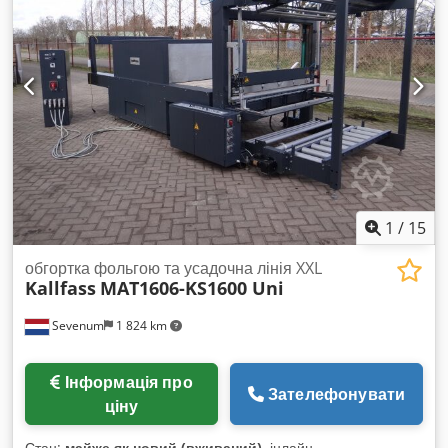
фрезерний верстат Поз. 04 Пакетний роликовий конвеєр
Поз. 05 Розділення пакетів Поз. 06 Ланцюговий поперечний
транспортер Поз. 07 Рулонний конвеєр для подачі Поз. 08
Тakt-прес Поз. 09 Подаюча секція Поз. 10 Торцювальна
пила У комплекті з електрошкафами та панелями
керування Установка потребує ремонту та продається в
наявному стані. Вже демонтована і зберігається в Ахерні.
Уся технічна документація наявна. З усіх питань та
технічної інформації щодо установки ми завжди готові
допомогти. Під час ремонту та монтажу ми надамо вам
консультаційну підтримку.
1
/
15
обгортка фольгою та усадочна лінія XXL
Kallfass
MAT1606-KS1600 Uni
Sevenum
1 824 km
Інформація про
Зателефонувати
ціну
Стан:
майже як новий (вживаний)
, інлайн