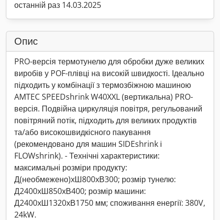
останній раз 14.03.2025
Опис
PRO-версія термотунелю для обробки дуже великих
виробів у POF-плівці на високій швидкості. Ідеально
підходить у комбінації з термозбіжною машиною
AMTEC SPEEDshrink W40XXL (вертикальна) PRO-
версія. Подвійна циркуляція повітря, регульований
повітряний потік, підходить для великих продуктів
та/або високошвидкісного пакування
(рекомендовано для машин SIDEshrink і
FLOWshrink). - Технічні характеристики:
максимальні розміри продукту:
Д(необмежено)xШ800xВ300; розмір тунелю:
Д2400xШ850xВ400; розмір машини:
Д2400xШ1320xВ1750 мм; споживання енергії: 380V,
24kW.