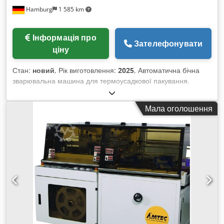
Hamburg
1 585 km
Інформація про
Зателефонувати
ціну
Стан:
новий
, Рік виготовлення:
2025
, Автоматична бічна
зварювальна машина для термоусадкової пакування.
Ідеально підходить у комбінації з термотунелем
SHRINKtunnel-POF-L. Придатна для повністю
Мала оголошення
автоматичного виробництва на лінії, можливе як
автоматичне, так і ручне завантаження. Credpsv Nl Efefx
Adysf - Технічні характеристики: максимальна кількість
тактів машини на холостому ходу: 35 тактів/хвилину;
максимальні розміри продукту: необмежена довжина, 300
мм ширина, 150 мм висота; вага (нетто/брутто): 400/500 кг;
енергоспоживання: 220 В, 2 кВт; стиснене повітря: 5,5
бар/0,1 м³/хв; габарити машини Д1680 x Ш960 x В1500 мм.
Зверніть увагу, що наші ціни на нове обладнання часто
нижчі за типові ціни на вживані машини. Будь ласка,
звертайтеся до нас із Вашим завданням щодо пакування.