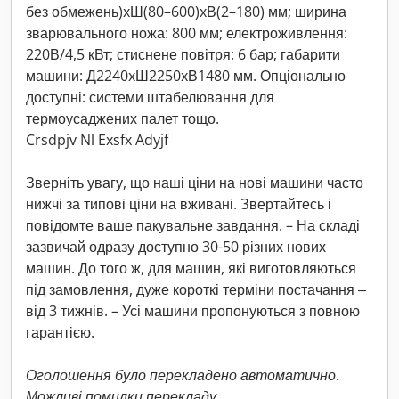
без обмежень)xШ(80–600)xВ(2–180) мм; ширина
зварювального ножа: 800 мм; електроживлення:
220В/4,5 кВт; стиснене повітря: 6 бар; габарити
машини: Д2240xШ2250xВ1480 мм. Опціонально
доступні: системи штабелювання для
термоусаджених палет тощо.
Crsdpjv Nl Exsfx Adyjf
Зверніть увагу, що наші ціни на нові машини часто
нижчі за типові ціни на вживані. Звертайтесь і
повідомте ваше пакувальне завдання. – На складі
зазвичай одразу доступно 30-50 різних нових
машин. До того ж, для машин, які виготовляються
під замовлення, дуже короткі терміни постачання ‒
від 3 тижнів. – Усі машини пропонуються з повною
гарантією.
Оголошення було перекладено автоматично.
Можливі помилки перекладу.