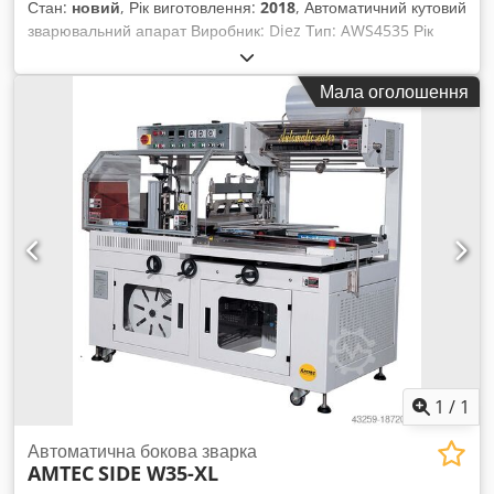
Стан:
новий
, Рік виготовлення:
2018
, Автоматичний кутовий
зварювальний апарат Виробник: Diez Тип: AWS4535 Рік
випуску: 2018 Не використовувався! Розміри зварювальної
рами: 500 x 350 мм Ширина стрічки: 32 мм Cedpswriuusfx
Мала оголошення
Adysrf Зовнішні розміри: 170 x 130 x 135 см 22726
1
/
1
Автоматична бокова зварка
AMTEC
SIDE W35-XL