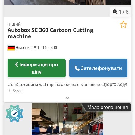
1
/
6
Інший
Autobox
SC 360 Cartoon Cutting
machine
Німеччина
1 516 km
Інформація про
Зателефонувати
ціну
Стан:
вживаний
, З гарячоклейовою машиною Crjdpfx Adjyf
Ih Ssysf
Мала оголошення