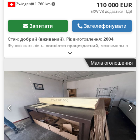
110 000 EUR
Zwingen
1 760 km
EXW VB додається ПДВ
Запитати
Зателефонувати
Стан:
добрий (вживаний)
, Рік виготовлення:
2004
,
Функціональність:
повністю працездатний
, максимальна
ширина виробу:
500 мм
, Пропонується флексографічна
друкарська машина EDALE з 8 друкарськими секціями і
Мала оголошення
двома висічними модулями. Cjdpfoxhd A Asx Adyerf