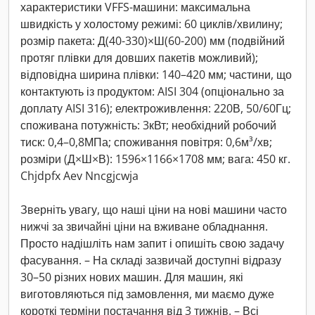
характеристики VFFS-машини: максимальна
швидкість у холостому режимі: 60 циклів/хвилину;
розмір пакета: Д(40-330)×Ш(60-200) мм (подвійний
протяг плівки для довших пакетів можливий);
відповідна ширина плівки: 140–420 мм; частини, що
контактують із продуктом: AISI 304 (опціонально за
доплату AISI 316); електроживлення: 220В, 50/60Гц;
споживана потужність: 3кВт; необхідний робочий
тиск: 0,4–0,8МПа; споживання повітря: 0,6м³/хв;
розміри (Д×Ш×В): 1596×1166×1708 мм; вага: 450 кг.
Chjdpfx Aev Nncgjcwja
Зверніть увагу, що наші ціни на нові машини часто
нижчі за звичайні ціни на вживане обладнання.
Просто надішліть нам запит і опишіть свою задачу
фасування. – На складі зазвичай доступні відразу
30–50 різних нових машин. Для машин, які
виготовляються під замовлення, ми маємо дуже
короткі терміни постачання від 3 тижнів. – Всі