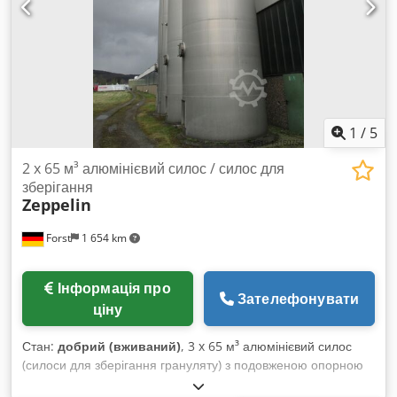
Діапазон товщини листа у силіконовій ванні: 0,15 – 1,5 мм У
комплекті – чотирипозиційний намотувач WOB 1800 для
подвоєного намотування. Усі дані можуть бути змінені або
містити неточності. Все обладнання пропонується за умови
наявності й може бути продано раніше. Chjdpfx
Acovbcbujwja
1
/
5
2 x 65 м³ алюмінієвий силос / силос для
зберігання
Zeppelin
Forst
1 654 km
Інформація про
Зателефонувати
ціну
Стан:
добрий (вживаний)
, 3 x 65 м³ алюмінієвий силос
(силоси для зберігання грануляту) з подовженою опорною
рамою (вживані) Об'єм: близько 65 000 л Внутрішній