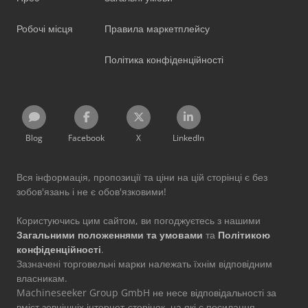
Робочі місця
Правила маркетплейсу
Політика конфіденційності
Blog
Facebook
X
LinkedIn
Вся інформація, пропозиції та ціни на цій сторінці є без
зобов'язань і не є обов'язковими!
Користуючись цим сайтом, ви погоджуєтесь з нашими
Загальними положеннями та умовами
та
Політикою
конфіденційності
.
Зазначені торговельні марки належать їхнім відповідним
власникам.
Machineseeker Group GmbH не несе відповідальності за
вміст зовнішніх інтернет-сторінок, на які є посилання.