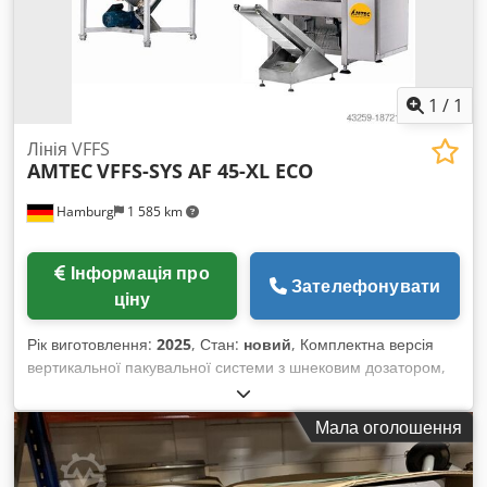
1
/
1
Лінія VFFS
AMTEC
VFFS-SYS AF 45-XL ECO
Hamburg
1 585 km
Інформація про
Зателефонувати
ціну
Рік виготовлення:
2025
, Стан:
новий
, Комплектна версія
вертикальної пакувальної системи з шнековим дозатором,
шнековим подавальним транспортером і відвідним
стрічковим конвеєром. Підходить для пакування
Мала оголошення
порошкоподібних продуктів з високою або низькою
сипучістю. Вертикальна пакувальна машина (VFFS)
оснащена наступними компонентами: PLC (сенсорний