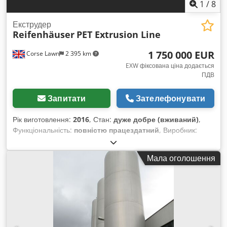
1
/
8
Екструдер
Reifenhäuser
PET Extrusion Line
1 750 000 EUR
Corse Lawn
2 395 km
EXW фіксована ціна додається
ПДВ
Запитати
Зателефонувати
Рік виготовлення:
2016
, Стан:
дуже добре (вживаний)
,
Функціональність:
повністю працездатний
, Виробник:
Reifenhauser Модель: Mirex-MT-V 1-RZE 120-1800 Рік
випуску: 2016 Стан: Відмінний Призначення: Виробництво
Мала оголошення
плівки або листів з PET / PP / PS Параметри для PET:
Діапазон товщини: 0,25 – 2,2 мм Продуктивність: 2 000 кг/
год Максимальна ширина листа: 1 600 мм Екструдер: RZE
120 мм Електроживлення: 3 x 480 В, 60 Гц, із захисним
нульовим проводом (N) Ширина каландрового валка: 1 800
мм Діаметри каландрових валків: 450 / 700 / 700 мм
Максимальна ширина листа у силіконовій ванні: 1 600 мм