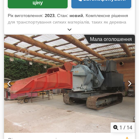
ціну
Рік виготовлення:
2023
, Стан:
новий
, Комплексне рішення
для транспортування сипких матеріалів, таких як деревна
тріска, пелети, шредерна сировина, гранулят тощо.
Алюмінієвий кутовий конвеєрний стрічковий транспортер з
Мала оголошення
підконструкцією: - Горизонтальна ділянка: 1500 мм
(регулюється) - Нахилена ділянка: 3000 мм (регулюється) -
Кут у шарнірі безступінчасто регулюється - Висота
завантаження: горизонтальна (індивідуально) - Висота
скидання налаштовується індивідуально Конструкція: по
висоті регулюється (з можливістю переміщення) Ширина
стрічки: 600 мм (регулюється) Наші конвеєрні стрічки
доступні з ПВХ, ПУ, повсті або гуми. Csdpfxjk S Dw Ej
Acweha Ми завжди маємо на складі різні системи такого
типу. Індивідуальні установки виготовляються протягом
приблизно 3-4 тижнів, залежно від виробничої складності.
Наша основна компетенція полягає в тому, щоб надати
клієнту саме те, що йому дійсно потрібно. Ми спільно з
клієнтами розробляємо індивідуальні рішення та
1
/
14
постачаємо відповідні установки власного виробництва.