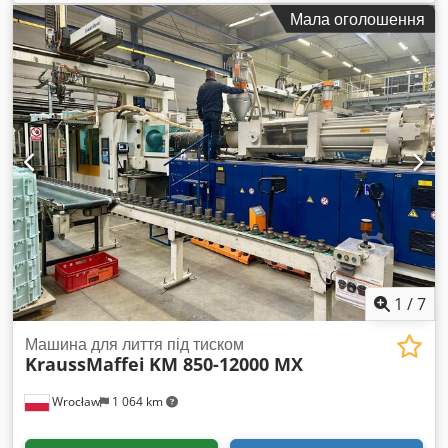
діаметр: приблизно 3 000 мм Загальна висота: приблизно
Мала оголошення
12 000 мм Насипна щільність: 0,6 кг/дм³ Кут нахилу конуса:
90 градусів Патрубки у верхній частині: 1 вентиляційний
патрубок з кожухом DN 200 1 фланцевий патрубок DN 100
Chodpfx Acsvmidyowja У циліндричній частині: 1 ревізійний
люк DN 450 1 заправна труба, спрямована вниз, DN 80
Конус: Конус закінчується фланцем DN 150 із
відсмоктуючою камерою Додаткова інформація згідно з
ескізом і фото
1
/
7
Машина для лиття під тиском
KraussMaffei
KM 850-12000 MX
Wrocław
1 064 km