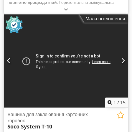
повністю працездатний
, Горизонтальна змішувальна
машина HM-60 Dedpfx Ajx Sxf Nsi Dsck Цей універсальний
апарат призначений для роботи у широкому спектрі
Мала оголошення
застосувань, ідеально підходить для змішування різних
продуктів, таких як салати, м’ясні вироби та навіть порошки.
Завдяки міцним і надійним лопатям, це обладнання
забезпечує стабільно однорідне змішування інгредієнтів,
гарантуючи високу якість результату.
1
/
15
машина для заклеювання картонних
коробок
Soco System
T-10