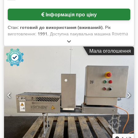
Інформація про ціну
Стан:
готовий до використання (вживаний)
, Рік
виготовлення:
1991
, Доступна пакувальна машина Rovema
з пристроєм формування пакетів
(Schlauchbeutelmaschine) у комплекті з багатоголовковими
Мала оголошення
вагами Ishida CCW-S-211. Продуктивність пакування: 80
пакетів/хв., розміри пакету X/Y: 250 мм/350 мм,
максимальна ширина рулону: 530 мм, габарити машини
X/Y/Z: приблизно 2000 мм/1450 мм/1850 мм, вага:
приблизно 1200 кг, напрацювання: 14 607 годин.
Документація в наявності. Огляд на місці можливий.
Dcjdpfxew H Aude Ai Djk