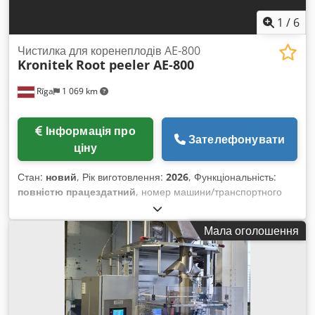
1
/
6
Чистилка для коренеплодів AE-800
Kronitek
Root peeler AE-800
Rīga
1 069 km
Інформація про
Зателефонувати
ціну
Стан:
новий
, Рік виготовлення:
2026
, Функціональність:
повністю працездатний
, номер машини/транспортного
засобу:
Root peeler AE-800
, Загальна інформація:
Коренеплідний очищувач – це сучасний пристрій,
Мала оголошення
спеціально розроблений для ефективного очищення й
лущення коренеплодів (картоплі, імбиру, моркви тощо). За
допомогою м’якої щітки він також придатний для
дбайливого миття делікатних фруктів з тонкою шкіркою. Ця
машина вирізняється високою продуктивністю, розвиненою
автоматизацією і відмінними результатами очищення. Вона