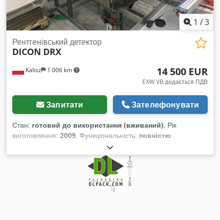
1
/
3
Рентгенівський детектор
DICON
DRX
14 500 EUR
Kalisz
1 006 km
EXW VB додається ПДВ
Запитати
Зателефонувати
Стан:
готовий до використання (вживаний)
, Рік
виготовлення:
2009
, Функціональність:
повністю
працездатний
, номер машини/транспортного засобу:
2009
DRx
, вхідна напруга:
400 V
, тип вхідного струму:
трифазний
, Обладнання:
Наявна табличка з даними,
документація / посібник
, Пристрій для інспекції продуктів
рентгенівськими променями Dsdpew Eklzsfx Ai Dock