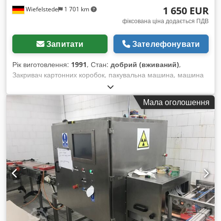
1 650 EUR
Wiefelstede
1 701 km
фіксована ціна додається ПДВ
Запитати
Зателефонувати
Рік виготовлення:
1991
, Стан:
добрий (вживаний)
,
Закривач картонних коробок, пакувальна машина, машина
для закривання картонних коробок, машина для
опломбування коробок, машина для нанесення стрічки,
Мала оголошення
машина для нанесення клейкої стрічки Djdpfslry S Ajx Ai
Deck - Виробник: Soco System, закривач картонних коробок
типу T-10 - Максимальна ширина коробки: 530 мм -
Розміри: див. фото - Загальні габарити: 980/930/В1680 мм -
Вага: 135 кг