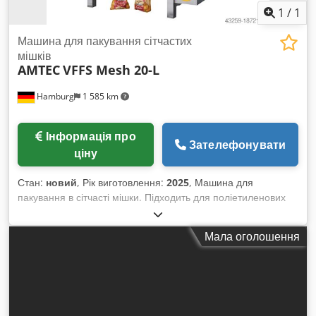
1
/
1
Машина для пакування сітчастих
мішків
AMTEC
VFFS Mesh 20-L
Hamburg
1 585 km
Інформація про
Зателефонувати
ціну
Стан:
новий
, Рік виготовлення:
2025
, Машина для
пакування в сітчасті мішки. Підходить для поліетиленових
сітчастих мішків у формі подушки або зі складками
(gusseted) для свіжих овочів і фруктів, наприклад: картопля,
Мала оголошення
цибуля, яблука, капуста, горох, морква, персики, лимони,
грейпфрути, ківі тощо. Повністю виконана з неіржавної
сталі, ПЛК-управління з сенсорним екраном. Датчик
друкованих міток. Відповідні плівки: поліетиленова сітка,
комбіновані сітка-плівка та інші. Типи пакетів: плоскі пакети,
стійкі пакети з/без ручки для перенесення. - Технічні