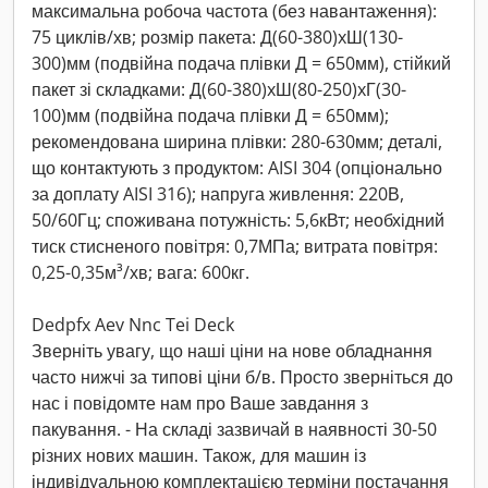
максимальна робоча частота (без навантаження):
75 циклів/хв; розмір пакета: Д(60-380)xШ(130-
300)мм (подвійна подача плівки Д = 650мм), стійкий
пакет зі складками: Д(60-380)xШ(80-250)xГ(30-
100)мм (подвійна подача плівки Д = 650мм);
рекомендована ширина плівки: 280-630мм; деталі,
що контактують з продуктом: AISI 304 (опціонально
за доплату AISI 316); напруга живлення: 220В,
50/60Гц; споживана потужність: 5,6кВт; необхідний
тиск стисненого повітря: 0,7МПа; витрата повітря:
0,25-0,35м³/хв; вага: 600кг.
Dedpfx Aev Nnc Tei Deck
Зверніть увагу, що наші ціни на нове обладнання
часто нижчі за типові ціни б/в. Просто зверніться до
нас і повідомте нам про Ваше завдання з
пакування. - На складі зазвичай в наявності 30-50
різних нових машин. Також, для машин із
індивідуальною комплектацією терміни постачання