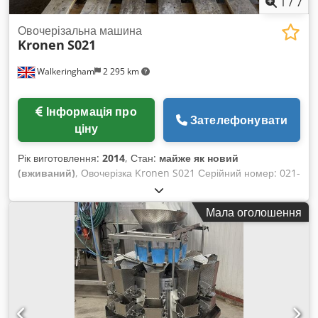
1
/
7
Овочерізальна машина
Kronen
S021
Walkeringham
2 295 km
Інформація про
Зателефонувати
ціну
Рік виготовлення:
2014
, Стан:
майже як новий
(вживаний)
, Овочерізка Kronen S021 Серійний номер: 021-
016 Dcedpfxohpqn Ss Ai Dek 2014 рік, нержавіюча сталь.
Овочерізка S021 ідеально підходить для швидкого та
Мала оголошення
простого нарізання декоративних спіралей з овочів
(наприклад, морква, картопля, гарбуз, редис, селера, буряк,
цукіні тощо). Завдяки змінним інструментам можна
отримувати спіралі різної товщини (наприклад, 2 x 2 мм, 2 x
8 мм, 2 x 10 мм – інші варіанти за запитом) при
максимальній довжині продукту 250 мм.