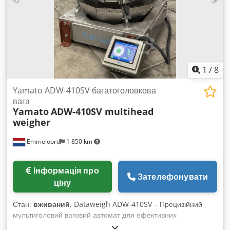
1
/
8
Yamato ADW-410SV багатоголовкова
вага
Yamato
ADW-410SV multihead
weigher
Emmeloord
1 850 km
Інформація про
Зателефонувати
ціну
Стан:
вживаний
, Dataweigh ADW-410SV – Прецизійний
мультиголовий ваговий автомат для ефективних
пакувальних ліній Dataweigh ADW-410SV — це