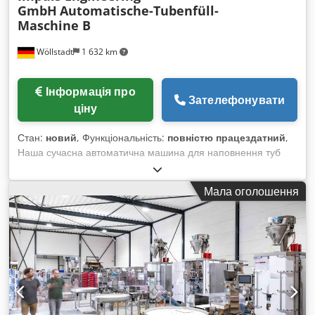
GmbH
Automatische-Tubenfüll-
Maschine B
Wöllstadt
1 632 km
Інформація про
Зателефонувати
ціну
Стан:
новий
, Функціональність:
повністю працездатний
,
Наша сучасна автоматична машина для наповнення туб
універсальна та розроблена для оптимальної підтримки
компаній з найвищими вимогами до якості. Завдяки
Мала оголошення
високоякісному виконанню та широкому спектру
застосування вона забезпечує інтуїтивно зрозуміле
управління, що ефективно та надійно оптимізує Ваші
процеси наповнення туб. Потужні приводи та зручна
система керування з кольоровим сенсорним екраном
забезпечують максимальну гнучкість при зміні формату й
продукту та значно спрощують процес наповнення туб.
Машина оснащена функцією збереження для швидкого та
відтворюваного налаштування всіх важливих параметрів.