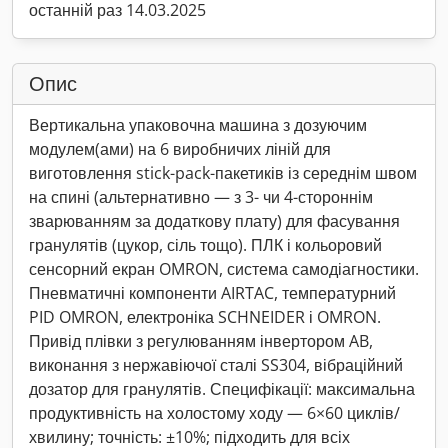
останній раз 14.03.2025
Опис
Вертикальна упаковочна машина з дозуючим
модулем(ами) на 6 виробничих ліній для
виготовлення stick-pack-пакетиків із середнім швом
на спині (альтернативно — з 3- чи 4-стороннім
зварюванням за додаткову плату) для фасування
гранулятів (цукор, сіль тощо). ПЛК і кольоровий
сенсорний екран OMRON, система самодіагностики.
Пневматичні компоненти AIRTAC, температурний
PID OMRON, електроніка SCHNEIDER і OMRON.
Привід плівки з регулюванням інвертором AB,
виконання з нержавіючої сталі SS304, вібраційний
дозатор для гранулятів. Специфікації: максимальна
продуктивність на холостому ходу — 6×60 циклів/
хвилину; точність: ±10%; підходить для всіх