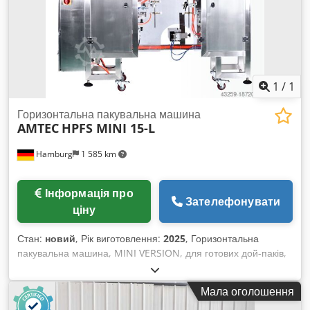
1
/
1
Горизонтальна пакувальна машина
AMTEC
HPFS MINI 15-L
Hamburg
1 585 km
Інформація про
Зателефонувати
ціну
Стан:
новий
, Рік виготовлення:
2025
, Горизонтальна
пакувальна машина, MINI VERSION, для готових дой-паків,
пакетів з плоским дном або плоских пакетів. Можлива
інтеграція модулів для специфічних особливостей пакетів:
Мала оголошення
зіп-/кнопковий замок, гвинтовий ковпачок (Spout), форма з