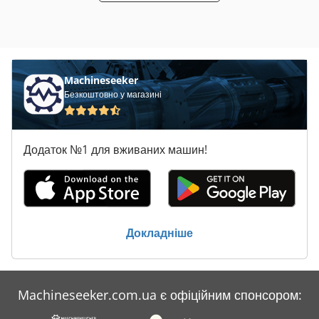
компактні габарити (базова версія 2 000 x 750 мм)
Безступеневе регулювання об’єму наповнення Дуже просте
управління машиною Можливість підключення
етикетувальної машини На фотографіях можуть бути
зображені додаткові опції
Machineseeker
Безкоштовно у магазині
Додаток №1 для вживаних машин!
Докладніше
Machineseeker.com.ua є офіційним спонсором: