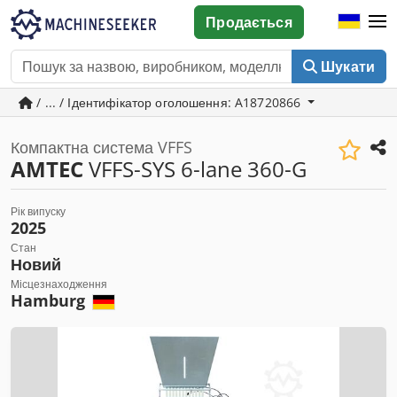
Продається
Шукати
/ ... / Ідентифікатор оголошення: A18720866
Компактна система VFFS
AMTEC
VFFS-SYS 6-lane 360-G
Рік випуску
2025
Стан
Новий
Місцезнаходження
Hamburg