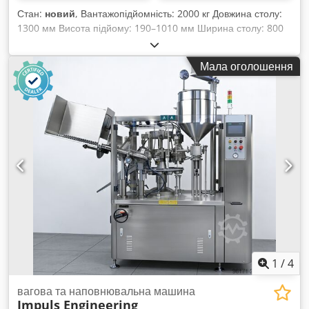
Стан:
новий
, Вантажопідйомність: 2000 кг Довжина столу:
1300 мм Висота підйому: 190–1010 мм Ширина столу: 800
мм Швидкість ходу каретки інструменту: 22 мм/сек. Вага:
280 кг Оснащення: Dsdpfx Aisxak Ipjuock - Для
Мала оголошення
ергономічної роботи на оптимальній висоті - Із закритою
платформою - Окремий блок керування з кабелем 3 м,
кнопками керування та аварійною зупинкою - Плавне
піднімання та опускання - Міцна сталевa конструкція з
порошковим покриттям - Гарантована стійкість - Навколо
розташовані захисні планки - Відповідає вимогам безпеки
EN 1570 - Гідравлічний циліндр високого тиску з подвійною
системою безпеки
1
/
4
вагова та наповнювальна машина
Impuls Engineering