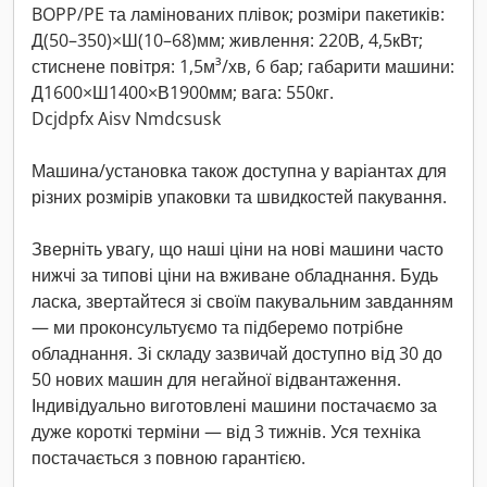
BOPP/PE та ламінованих плівок; розміри пакетиків:
Д(50–350)×Ш(10–68)мм; живлення: 220В, 4,5кВт;
стиснене повітря: 1,5м³/хв, 6 бар; габарити машини:
Д1600×Ш1400×В1900мм; вага: 550кг.
Dcjdpfx Aisv Nmdcsusk
Машина/установка також доступна у варіантах для
різних розмірів упаковки та швидкостей пакування.
Зверніть увагу, що наші ціни на нові машини часто
нижчі за типові ціни на вживане обладнання. Будь
ласка, звертайтеся зі своїм пакувальним завданням
— ми проконсультуємо та підберемо потрібне
обладнання. Зі складу зазвичай доступно від 30 до
50 нових машин для негайної відвантаження.
Індивідуально виготовлені машини постачаємо за
дуже короткі терміни — від 3 тижнів. Уся техніка
постачається з повною гарантією.