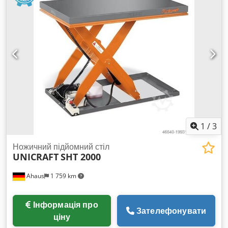
укомплектована формуючим набором діаметром 95 мм,
оснащена термопринтером Eidos Swing, 1-фазне
електроживлення.
1
/
3
Ножичний підйомний стіл
UNICRAFT
SHT 2000
Ahaus
1 759 km
Інформація про
Зателефонувати
ціну