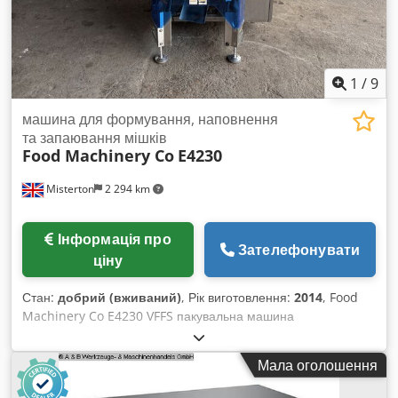
1
/
9
машина для формування, наповнення
та запаювання мішків
Food Machinery Co
E4230
Misterton
2 294 km
Інформація про
Зателефонувати
ціну
Стан:
добрий (вживаний)
, Рік виготовлення:
2014
, Food
Machinery Co E4230 VFFS пакувальна машина
Dcjdewtqrwopfx Aiuek 2014 року, вертикальна фасувально-
пакувальна машина (VFFS) з нержавіючої сталі, ширина
Мала оголошення
зварювальної губки 250 мм, регульована температура
запаювання та змінний час охолодження, наразі