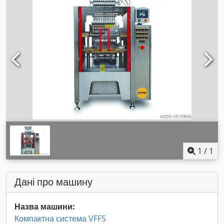
1
/
1
Дані про машину
Назва машини:
Компактна система VFFS