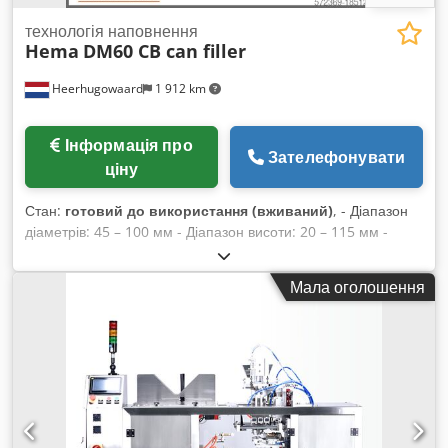
технологія наповнення
Hema
DM60 CB can filler
Heerhugowaard
1 912 km
Інформація про
Зателефонувати
ціну
Стан:
готовий до використання (вживаний)
, - Діапазон
діаметрів: 45 – 100 мм - Діапазон висоти: 20 – 115 мм -
Продуктивність: до 60 – 120 шт/хв Доступні кілька розмірів/
форматів банок. Dcodpsvy Tvmefx Aiujk
Мала оголошення