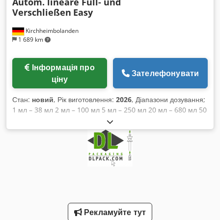
Autom. lineare Füll- und
Verschließen
Easy
Kirchheimbolanden
1 689 km
Інформація про
Зателефонувати
ціну
Стан:
новий
, Рік виготовлення:
2026
, Діапазони дозування;
1 мл – 38 мл 2 мл – 100 мл 5 мл – 250 мл 20 мл – 680 мл 50
мл – 1 500 мл Поршневий наповнювач Заповнювальні
сопла та насоси виготовлені з нержавіючої сталі AISI 316
Подача пляшок за допомогою пластинчастого конвеєра
Довжина транспортера 2 000 мм, корпус із нержавіючої
сталі Dcedpfxowpr Ifo Aiujk Можлива комплектація 1 або 2
наповнювальними станціями Продуктивність залежить від
типу наповнюваного продукту, кількості насосів та розміру
тари — до 1 600 пляшок/годину при двох станціях, до 900
пляшок/годину при одній станції Об'ємне наповнення
Рекламуйте тут
продукції / пляшок Автоматичне нанесення кришки Дуже