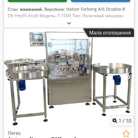
продаються із повною гарантією.
Стан:
вживаний
, Виробник: Halvor Forberg A/S Dcodox R
Db Hepfx Aiujk Модель: F-1000 Тип: Лопатевий змішувач
Номінальний об'єм: 1000 л Мінімальний об'єм: 400 л
Максимальний об'єм: 1400 л Повне розвантаження:
Мала оголошення
пневматичне Потужність: 15 кВт Вага: 3000 кг
1
/
10
Легко