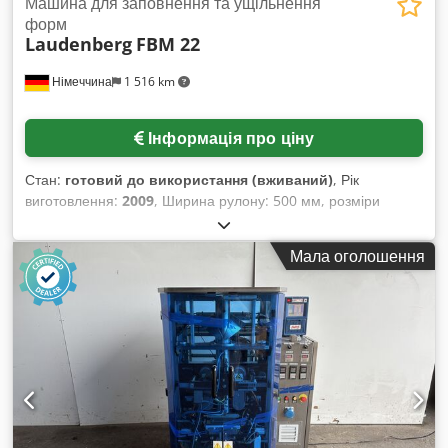
Машина для заповнення та ущільнення
форм
Laudenberg
FBM 22
Німеччина
1 516 km
Інформація про ціну
Стан:
готовий до використання (вживаний)
, Рік
виготовлення:
2009
, Ширина рулону: 500 мм, розміри
пакету X/Y: 250 мм/159 мм, продуктивність упаковки: 2
пакети/такту, діапазон ваги наповнення: 200 г – 250 г, такти:
Мала оголошення
50, керування: Siemens Simatic S7-300, габарити машини
X/Y/Z: приблизно 5800 мм/2000 мм/2300 мм. Документація
в наявності. Огляд на місці можливий. Dodpfxovtqrre
Aiusck