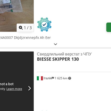
1
/
3
24A0007 Dkjdjzrxnnepfx Ah Eer
Свердлильний верстат з ЧПУ
BIESSE
SKIPPER 130
Італія
1 625 km