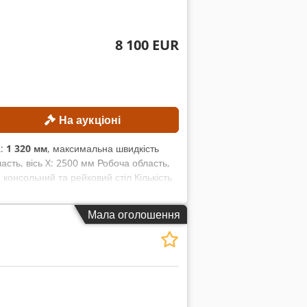
8 100 EUR
На аукціоні
а:
1 320 мм
, максимальна швидкість
ть, вісь X: 2500 мм Робоча область,
консольний та рейковий стіл Кількість
ь переміщення, вісь Z: 20 м/хв
икальні свердлильні шпинделі: 10
Мала оголошення
dezmtlkjpfx Ah Esr Загальна кількість
ого шпинделя: зверху Керовані осі: 4
пазів Кількість модулів для створення
 напрямку X Максимальний діаметр
 Магазин для інструменту,
ь позицій для зміни інструменту: 22
вакуумних насосів: 1 Продуктивність