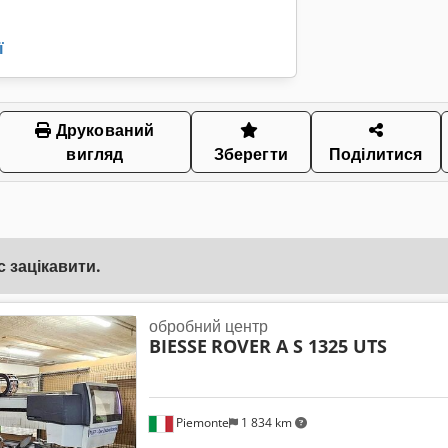
ї
Друкований
вигляд
Зберегти
Поділитися
 зацікавити.
обробний центр
BIESSE
ROVER A S 1325 UTS
Piemonte
1 834 km