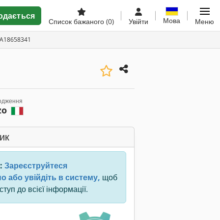
одається
Мова
Список бажаного
(0)
Увійти
Меню
 A18658341
одження
zo
ик
:
Зареєструйтеся
о або увійдіть в систему,
щоб
туп до всієї інформації.