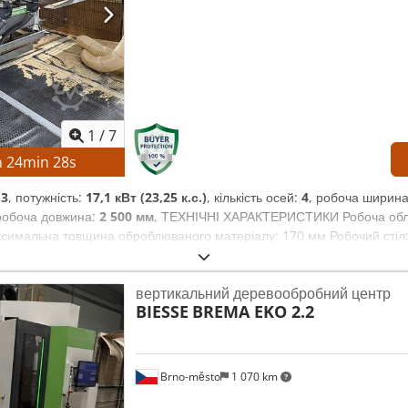
1
/
7
h
24
min
26
s
13
, потужність:
17,1 кВт (23,25 к.с.)
, кількість осей:
4
, робоча ширин
 робоча довжина:
2 500 мм
, ТЕХНІЧНІ ХАРАКТЕРИСТИКИ Робоча облас
аксимальна товщина оброблюваного матеріалу: 170 мм Робочий стіл: 
я, вісь X: 80 м/хв Швидкість переміщення, вісь Y: 80 м/хв Швидкіст
ильних модулів: 1 Розташування свердлильного модуля: зверху Верт
вертикальний деревообробний центр
прямок X: 4 Горизонтальні свердлильні шпинделі, напрямок Y: 2 Dkj
BIESSE
BREMA EKO 2.2
 шпиндель Кількість фрезерних шпинделів: 1 Розташування фрезерн
ужність двигуна: 13 кВт Оберти: 24 000 об/хв Модуль для створення 
рення пазів: зверху Виконання: фіксований, для створення пазів у
: 1,7 кВт Оберти: 7500 об/хв Кількість магазинів для інструменту: 2
Brno-město
1 070 km
 для інструменту, розташований збоку: 10 позицій Загальна кількіст
 забезпечення для керування верстатом: BiesseWorks Кількість 