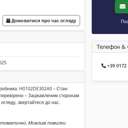
Домовитися про час огляду
Пол
Телефон & 
025
+39 0172
робника: H0102DE302A0 – Стан:
 перевірено – Зацікавленим сторонам
огляду, звертайтеся до нас.
втоматично. Можливі помилки