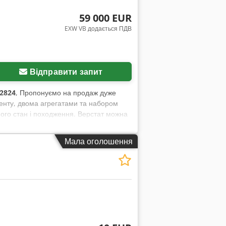
укція для обробних модулів із
59 000 EUR
ї заготовки 1 свердлильний модуль,
EXW VB додається ПДВ
зів, розташований зверху, для
азин для інструменту з 10 позиціями 1
ичному стані («як є»), на основі
и товар перед його вивезенням та несе
Відправити запит
. Зовнішня довідка: 8359
2824
, Пропонуємо на продаж дуже
менту, двома агрегатами та набором
ого стан і походження. Верстат можна
Мала оголошення