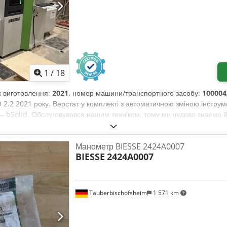
а потужність: 17,1 кВт КОМПЛЕКТАЦІЯ Маркування CE Захисна констр
редні захисні мати 4 консолі з вакуумними присосками для фіксаці
дель, розташований зверху 1 фіксований модуль для створення па
 для інструменту, розташований ззаду, з 12 позиціями 1 бічний маг
Обладнання продається та поставляється у його фактичному та юрид
йних документів описового характеру. Покупець має право оглянут
1
/
18
печне розміщення та використання обладнання на місці призначення
ік виготовлення:
2021
, номер машини/транспортного засобу:
100004
2.2 2021 року. Верстат у комплекті з автоматичною зміною інстру
bSolid. Обслуговувався нашим техніком, тому ми чудово знаємо й
 Djdezcrfpspfx Ah Ejkr
Манометр BIESSE 2424A0007
BIESSE
2424A0007
Tauberbischofsheim
1 571 km