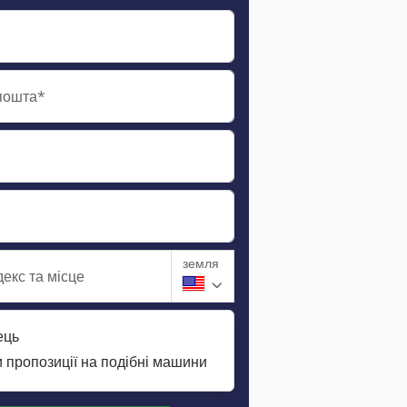
пошта*
земля
екс та місце
ець
 пропозиції на подібні машини