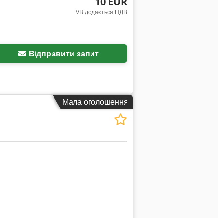
10 EUR
VB додається ПДВ
Відправити запит
Мала оголошення