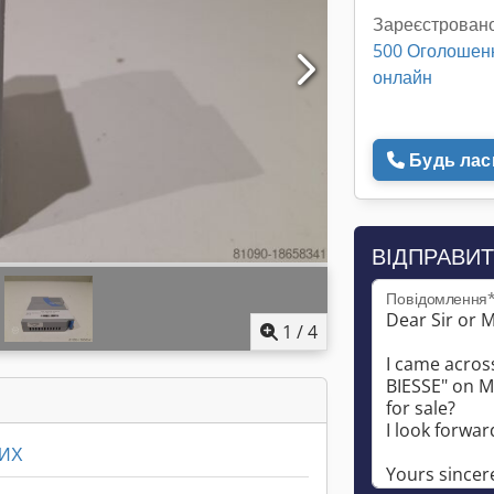
Зареєстровано
500 Оголошен
онлайн
Будь ласк
ВІДПРАВИТ
Повідомлення
1
/
4
ВИХ