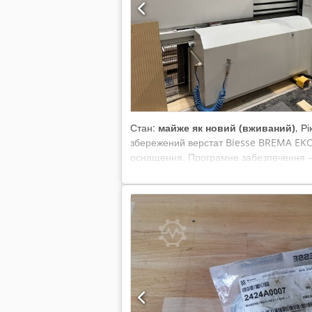
насоса: 90 м³/год Загальна підключен
датчиками безпеки Система безпеки: пе
розташований зверху 1 фрезерний шпин
створення пазів у напрямку X 1 магазин
вакуумний насос Передні захисні мати 
фотодокументації та технічних/комерці
відповідальність за встановлення, без
Стан:
майже як новий (вживаний)
, Р
збережений верстат Biesse BREMA EKO 
оснащення. Програмне забезпечення — 
протестувати у нашому шоурумі в Брно.