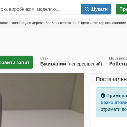
Шукати
Пр
запасні частини для деревообробних верстатів
Ідентифікатор оголошення:
Стан
Місцезнах
равити запит
Вживаний
Pollen
(неперевірений)
Постачальн
Примітка
безкоштовн
отримати дос