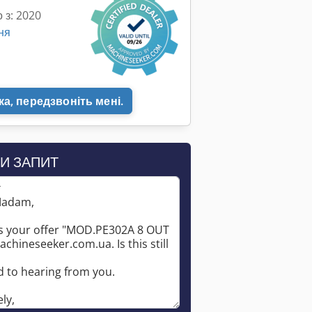
 з: 2020
ня
а, передзвоніть мені.
И ЗАПИТ
*