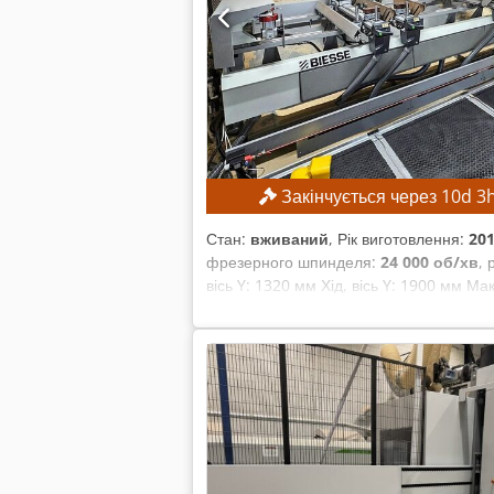
Закінчується через
10
d
3
Стан:
вживаний
, Рік виготовлення:
20
фрезерного шпинделя:
24 000 об/хв
,
вісь Y: 1320 мм Хід, вісь Y: 1900 мм М
керованих осей: 4 Швидкість переміщенн
Свердлильний модуль Кількість свердл
Горизонтальні свердлильні шпинделі, на
свердлильних шпинделів: 16 Фрезерний
Автоматична зміна інструменту: так Пот
пазів: 1 Розташування модуля для ство
інструменту: 120 мм Потужність двигуна
розташований ззаду: 12 позицій Магазин
ТЕХНІЧНІ ДЕТАЛІ ОБЛАДНАННЯ Програмне