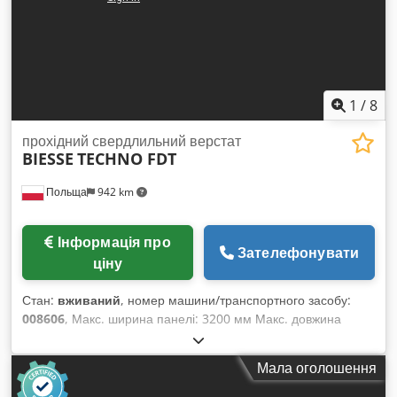
1
/
8
прохідний свердлильний верстат
BIESSE
TECHNO FDT
Польща
942 km
Інформація про
Зателефонувати
ціну
Стан:
вживаний
, номер машини/транспортного засобу:
008606
, Макс. ширина панелі: 3200 мм Макс. довжина
панелі: 1000 мм Кількість агрегатів: 5 Cjdpszqz Rcofx
Aameha Кількість агрегатів: 2 Позиціонування через NC
Мала оголошення
керування: так Бічні горизонтальні групи: так