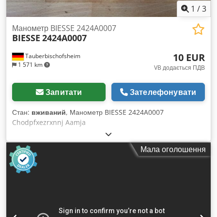
описового характеру. Покупець має право оглянути товар
1
/
3
перед його вивезенням та несе відповідальність за
встановлення, безпечне розміщення та використання
Манометр BIESSE 2424A0007
обладнання на місці призначення. Зовнішня довідка: 8359
BIESSE
2424A0007
10 EUR
Tauberbischofsheim
1 571 km
VB додається ПДВ
Запитати
Зателефонувати
Стан:
вживаний
, Манометр BIESSE 2424A0007
Chodpfxezrxnnj Aamja
Мала оголошення