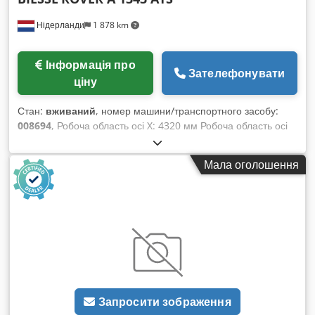
Нідерланди
1 878 km
Інформація про
Зателефонувати
ціну
Стан:
вживаний
, номер машини/транспортного засобу:
008694
, Робоча область осі X: 4320 мм Робоча область осі
Y: 1287 мм Chsdpfozqz Nxjx Aamja Робоча поверхня: з
вакуумними консольними опорами Потужність головного
Мала оголошення
шпинделя: 11 кВт Кількість керованих осей: 5 осей Кількість
свердлильних шпинделів: 16 Кількість місць для
інструментів: 31
Запросити зображення