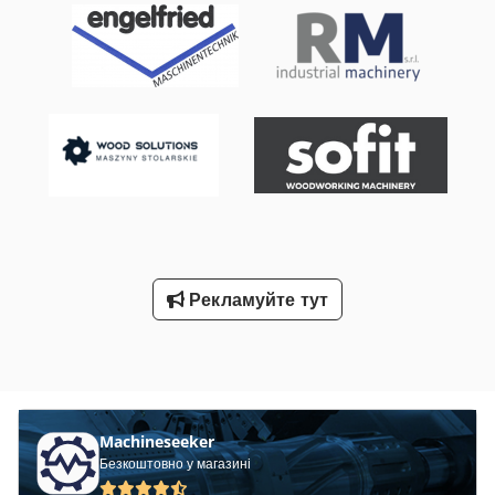
запобіжні заходи, можливі зміни, помилки в технічних даних,
цінах та всіх відомостях. Гарантія на надруковані дані не
надається! Наявність залежить від попередніх продажів).
Ціни без урахування вартості реклами на порталі
MachineSeeker / Ціни без урахування вартості розміщення
оголошення на порталі MaschinenSucher. Chedpfx Aozqt
Eroamja Найкращі деревообробні верстати з Нідерландів.
Рекламуйте тут
Machineseeker
Безкоштовно у магазині