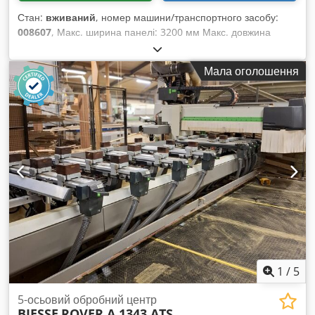
Стан:
вживаний
, номер машини/транспортного засобу:
008607
, Макс. ширина панелі: 3200 мм Макс. довжина
панелі: 1000 мм Кількість агрегатів: 6 Кількість агрегатів: 4
Chsdezqz N Espfx Aamoa Бічні горизонтальні групи: так
Мала оголошення
1
/
5
5-осьовий обробний центр
BIESSE
ROVER A 1343 ATS