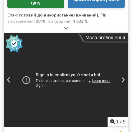
ціну
Стан:
готовий до використання (вживаний)
, Рік
виготовлення:
2018
, мотогодини:
4 832 h
,
Кромкооблицювальний верстат, виготовлений у 2018 році.
Ця модель BIESSE JADE 340 оснащена сенсорним блоком
Мала оголошення
управління Biesse HD і працює зі швидкістю подачі до 12 м/
хв. Верстат призначений для обробки плит товщиною від 10
до 60 мм та кромки товщиною від 0,4 до 8 мм. Якщо ви
шукаєте високоякісне обладнання для обклеювання країв,
зверніть увагу на верстак BIESSE JADE 340, який ми
пропонуємо до продажу. Зверніться до нас для отримання
додаткової інформації. • Рік: 2018 (10/2018, згідно з
табличкою) • CE • Осі: не застосовується • Основні
параметри: товщина панелі 10–60 мм • Основні параметри:
висота кромки 14–64 мм • Основні параметри: товщина
кромки 0,4–8 мм • Документи: фотографії таблички з
технічними даними та лічильника годин на сторінці 2 •
Обладнання / вузли, що входять до комплекту: вузол
попереднього фрезерування • Обладнання / вузли, що
1
/
9
входять до комплекту: клейовий вузол + вузол торцевого