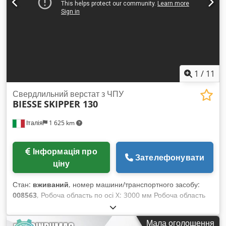
1
/
11
Свердлильний верстат з ЧПУ
BIESSE
SKIPPER 130
Італія
1 625 km
Інформація про
Зателефонувати
ціну
Стан:
вживаний
, номер машини/транспортного засобу:
008563
, Робоча область по осі X: 3000 мм Робоча область
по осі Y: 1300 мм Cedszruxvepfx Aameha Кількість
свердлильних головок: 82
Мала оголошення