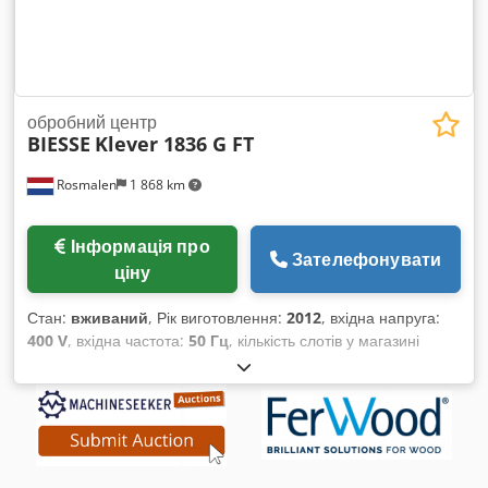
обробний центр
BIESSE
Klever 1836 G FT
Rosmalen
1 868 km
Інформація про
Зателефонувати
ціну
Стан:
вживаний
, Рік виготовлення:
2012
, вхідна напруга:
400 V
, вхідна частота:
50 Гц
, кількість слотів у магазині
інструментів:
8
, Обладнання:
Маркування CE
, Biesse Klever
1836 G FT – обробний центр із числовим програмним
керуванням (ЧПК) Опис (Незважаючи на нашу велику
уважність, можливі зміни, помилки в технічних даних, цінах
та всій інформації. Відсутня гарантія на надруковані дані!
Наявність залежить від попередніх продажів). (Попри всі