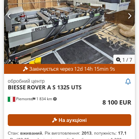
1
/
7
Закінчується через
12
d
14
h
15
min
8
s
обробний центр
BIESSE
ROVER A S 1325 UTS
Piemonte
1 834 km
8 100 EUR
На аукціоні
Стан:
вживаний
, Рік виготовлення:
2013
, потужність:
17,1