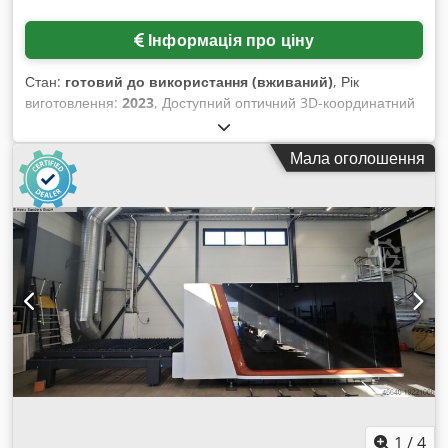
Інформація про ціну
Стан:
готовий до використання (вживаний)
, Рік
виготовлення:
2023
, Доступний оптичний 3D-координатний
вимірювальний пристрій Keyence із 360° 3D-скануванням.
Точність вимірювання: +/-10 мкм, повторюваність: 2 мкм,
Мала оголошення
роздільна здатність: 0,1 мкм, щільність точок: 16 млн,
діаметр вимірювання (низьке збільшення): 300 мм, діаметр
вимірювання при низькому/суміщеному збільшенні: 200
мм/500 мм, діапазон обертання: 360°, діапазон нахилу:
45°, макс. навантаження стола: 50 кг. Розміри машини
X/Y/Z: приблизно 1000/1000/1000 мм, вага: близько 65 кг.
Документація в наявності. Можливий огляд на місці.
Codpowx Rcyefx Af Aeha
1
/
4