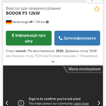
Верстат для лазерного різання
BODOR
P3 12kW
Niederlangen
1 750 km
Інформація про
Зателефонувати
ціну
Стан:
новий
, Рік виготовлення:
2026
, Довжина столу 3048
мм Ширина столу 1524 мм Головки пальника 1 Управління
CNC Вага заготовки 1450 кг Швидкість переміщення 200 м/
хв Вага 5010 кг Необхідний простір приблизно 9450 x 2240 x
Мала оголошення
2520 мм Лазерна установка для різання з автоматичним
змінним столом Конфігурація 1. Джерело лазера
BodorPower 12 кВт 2. Лазерна ріжуча голова BodorGenius з
автофокусом 3. Система керування BodorThinker 3.0 4.
Станина з конструкцією шип-паз 5. Перемичка з
розтягнутого алюмінію 6. Автоматична обробка одним
натисканням 7. Автоматичне розташування залишкового
матеріалу 8. Виявлення краю та автоматичне встановлення