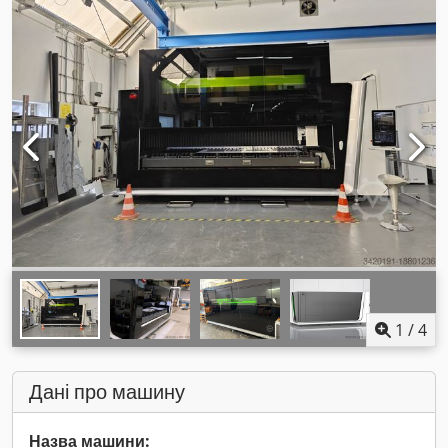
1
/
4
Дані про машину
Назва машини: