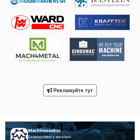
Z:
310 мм
, загальна довжина:
9 500 мм
, загальна ширина:
4 500 мм
, загальна висота:
2 050 мм
, Обладнання:
Маркування CE, аварійна зупинка, видалення пилу,
витяжка диму, змінювач сопел, охолоджувальний
агрегат, світлова завіса безпеки, централізована
система змащування
, VS-3015CE 6KW Волоконний
лазерний верстат для різання листового металу Робоча
зона (мм): 3000×1500 Хід по осі X (мм): 1520 Хід по осі Y
(мм): 3030 Хід по осі Z (мм): 310 Точність позиціювання по
осях X/Y: ≤0,03 мм/м Точність повторного позиціювання по
осях X/Y: ≤±0,02 мм Максимальна синтетична швидкість
позиціювання: 150 м/хв Максимальне прискорення: 2G
Двостороння панель керування, адаптивне багатокутне
розміщення, проста розбірка, можлива доставка в
Рекламуйте тут
стандартному контейнері 40HQ. Промисловий кондиціонер
спеціального призначення забезпечує стабільну роботу із
постійною температурою та вологістю. Chjdev Ngraopfx Af
Aea Система автоматичної інʼєкції мастильних матеріалів,
інтелектуальний пристрій контролю тиску повітря та
система виявлення зіткнень забезпечують інтелектуальний
Machineseeker
захист.
Безкоштовно у магазині