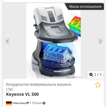
навчанням, монтажем та введенням в експлуатацію. -
Мала оголошення
Станки з потужністю від 3 до 30 кВт Легкі у використанні й
підходять як для початківців, так і для досвідчених
підприємств. Cjdpefbg Hbofx Af Aeha
1
/
1
Координатно-вимірювальна машина
CNC
Keyence
VL 500
Німеччина
1 516 km