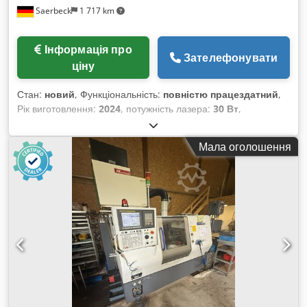
Saerbeck
1 717 km
Інформація про
Зателефонувати
ціну
Стан:
новий
, Функціональність:
повністю працездатний
,
Рік виготовлення:
2024
, потужність лазера:
30 Вт
,
максимальна товщина сталевого листа:
80 мм
,
максимальна товщина алюмінієвого листа:
50 мм
,
Мала оголошення
Волоконно-лазерний різальний комплекс Durma HD-F 3015
потужністю 30 кВт, представлений компанією Durma
Maschinen GmbH, є висококласною машиною для
лазерного різання металу, розробленою для максимальної
точності й ефективності обробки. Як виробник з
представництвами у Мюнстері та Штауфенберзі, компанія
Durma Maschinen GmbH гарантує якість, надійність і
відмінний сервіс для клієнтів. Особливості: 30 кВт / 80 мм
звичайна сталь, 50 мм нержавіюча сталь Автоматичне
центрування сопла Автоматична станція зміни сопел на 26
позицій Csdpfoq Nl T Tex Af Aeha Серводвигунний стіл із