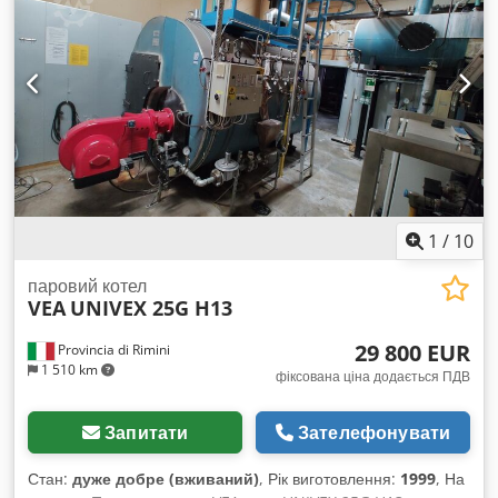
1
/
10
паровий котел
VEA
UNIVEX 25G H13
29 800 EUR
Provincia di Rimini
1 510 km
фіксована ціна додається ПДВ
Запитати
Зателефонувати
Стан:
дуже добре (вживаний)
, Рік виготовлення:
1999
, На