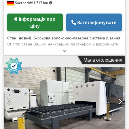
Saerbeck
1 717 km
кВт Номінальний струм всієї машини: 69,2 А Середнє
енергоспоживання: 23,1 кВт·год ОПЦІЯ: Програмне
забезпечення LANTEK EXPERT II CUT, включаючи
Інформація про
постпроцесор
Зателефонувати
ціну
Стан:
новий
, 5-осьова волоконно-лазерна система різання
Durma стане Вашим найкращим партнером у виробництві
автомобільних та інших високоточних і складних 3D-
компонентів. Система пропонує на 25% більшу робочу зону,
Мала оголошення
ніж машини з подібною концепцією. Для бездоганної якості
різання потужна конструкція верстата та поворотний стіл
забезпечують найвищий рівень продуктивності. Завдяки
простому використанню пристрою Ви економите час.
Компоненти провідних виробників та високоякісні матеріали
виключають необхідність обслуговування та сервісу. З цією
технологією досягається якісна 3D-обробка. Ви
споживатимете менше енергії та зможете збільшити
прибуток Вашого бізнесу. Машина вражає своєю швидкістю,
надійністю та сучасним дизайном. Технічні характеристики
HD-FA Доступні потужності: 2, 3 та 4 кВт X-вісь: 3 000 мм Y-
вісь: 1 500 мм Z-вісь: 650 мм B-вісь: ±135° C-вісь: ±360°xn