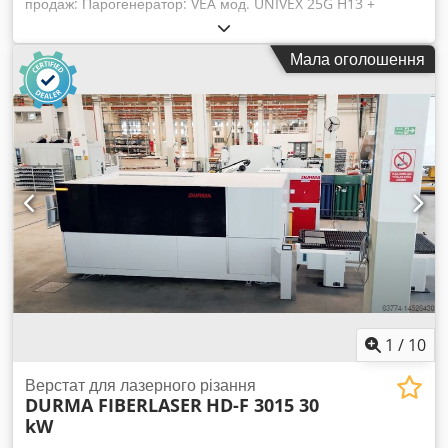
продаж: Парогенератор: VEA мод. UNIVEX 25G H13 +
система підготовки води та зворотного осмосу BWT
-Потужність: 1325 кВт -Продуктивність: 2500 кг/год
Мала оголошення
-Максимальний тиск: 13 бар -Робоча температура: 195°C
-Пальник: WEISHAUPT (рік випуску 2016) -Рік виробництва:
1999 -Повна документація -Комплексна, сучасна система
підготовки води: BWT Csdsucvi Nepfx Af Asha теги: Паровий
котел, Парогенератор, Промисловий котел, Підготовка
води, Мазутний пальник, Парова установка, Енергетична
промисловість, Безперервна система
1
/
10
Верстат для лазерного різання
DURMA FIBERLASER
HD-F 3015 30
kW