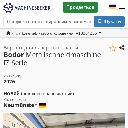
Продається
Шукати
/ ... / Ідентифікатор оголошення: A18801236
Верстат для лазерного різання
Bodor
Metallschneidmaschine
i7-Serie
Рік випуску
2026
Стан
Новий
(повністю працездатний)
Місцезнаходження
Neumünster