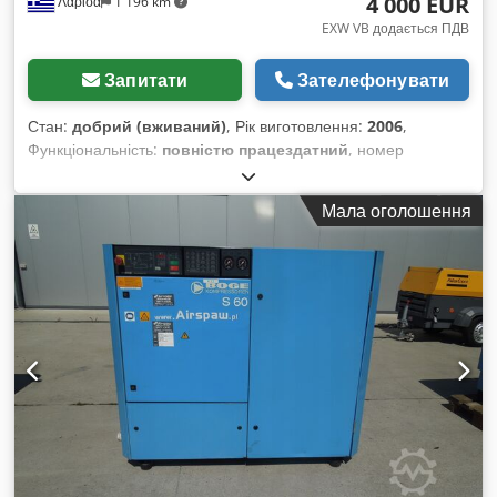
4 000 EUR
Λάρισα
1 196 km
EXW VB додається ПДВ
Запитати
Зателефонувати
Стан:
добрий (вживаний)
, Рік виготовлення:
2006
,
Функціональність:
повністю працездатний
, номер
машини/транспортного засобу:
5001328
, потужність:
45 кВт
(61,18 к.с.)
, робочий тиск:
10 балка
, Компресор
Мала оголошення
відремонтовано та обслуговано. Після капітального
ремонту повітряний модуль відпрацював лише 10 годин.
Dksdpfx Ajy R Sywslmor