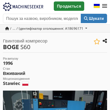
Продається
Шукати
/ ... / Ідентифікатор оголошення: A18696171
Гвинтовий компресор
BOGE
S60
Рік випуску
1996
Стан
Вживаний
Місцезнаходження
Stawiec