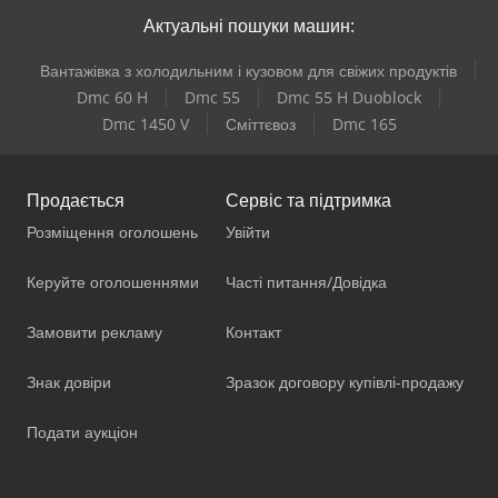
Актуальні пошуки машин:
Вантажівка з холодильним і кузовом для свіжих продуктів
Dmc 60 H
Dmc 55
Dmc 55 H Duoblock
Dmc 1450 V
Сміттєвоз
Dmc 165
Продається
Сервіс та підтримка
Розміщення оголошень
Увійти
Керуйте оголошеннями
Часті питання/Довідка
Замовити рекламу
Контакт
Знак довіри
Зразок договору купівлі-продажу
Подати аукціон