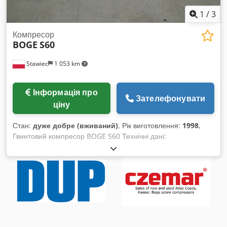
1
/
3
Компресор
BOGE
S60
Stawiec
1 053 km
Інформація про
Зателефонувати
ціну
Стан:
дуже добре (вживаний)
, Рік виготовлення:
1998
,
Гвинтовий компресор BOGE S60 Технічні дані:
продуктивність: 6,80 м3/хв (6800 л/хв); двигун потужністю 45
кВт; максимальний тиск: 8 бар; Dodpfen Arlnox Almekr
напрацювання: 18100 год; рік випуску: 1998 Компресор
повністю справний; гарантуємо сервісне обслуговування.