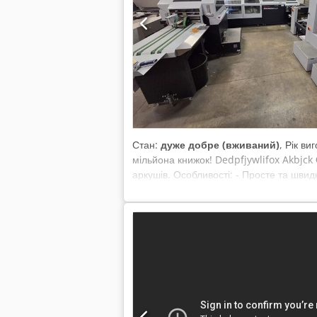
Стан:
дуже добре (вживаний)
, Рік в
мільйона книжок! Dedpfjywlifox Akbjc
аркушів. Особливості: - Просте та шви
чотирисмуговими секціями - Відсутня 
Висока якість книжок із чітко окресле
башта на 6 станцій з сенсорним управ
пристрій ACF-40 з подвійним фальцюва
Зшивальний автомат SPF-40 із 2-ма зш
стрічка типу «shingle delivery belt»