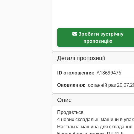
Зробити зустрічну
пропозицію
Деталі пропозиції
ID оголошення:
A18699476
Оновлення:
останній раз 20.07.2
Опис
Продається.
4 нових складальні машини в упако
Настільна машина для складання
Бренд Boway, модель DF-42 F.