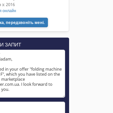
 з: 2016
я онлайн
а, передзвоніть мені.
И ЗАПИТ
*