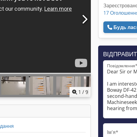
Зареєстровано
17 Оголошенн
Будь ласк
ВІДПРАВИТ
Повідомлення
1
/
9
адання
Ім'я*