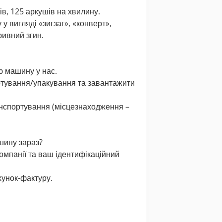
в, 125 аркушів на хвилину.
 вигляді «зигзаг», «конверт»,
ривний згин.
ю машину у нас.
тування/упакування та завантажити
анспортування (місцезнаходження –
шину зараз?
компанії та ваш ідентифікаційний
унок-фактуру.