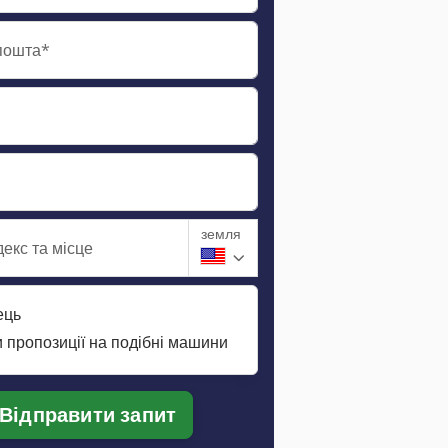
пошта*
земля
екс та місце
ець
 пропозиції на подібні машини
Відправити запит