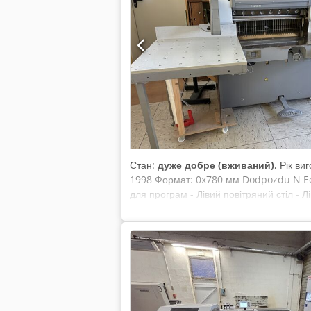
Стан:
дуже добре (вживаний)
, Рік в
1998 Формат: 0x780 мм Dodpozdu N Eefx
для програм - Лівий повітряний стіл - Лі