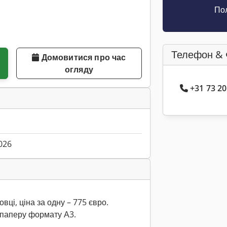
Пол
Телефон & 
Домовитися про час
огляду
+31 73 2
026
вці, ціна за одну – 775 євро.
 паперу формату А3.