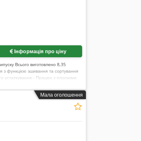
Інформація про ціну
 випуску Всього виготовлено 8,35
ня з функцією зшивання та сортування
го устаткування - Працює з плоскими
втоматичним налаштуванням на 3 ножі -
x VAC 600Hm) вакуумна сортувальна
Мала оголошення
-40 - Акумулятор/фальцювальний
ними головками Hohner 43/6S -
икидач PK-30 - Вивідна транспортерна