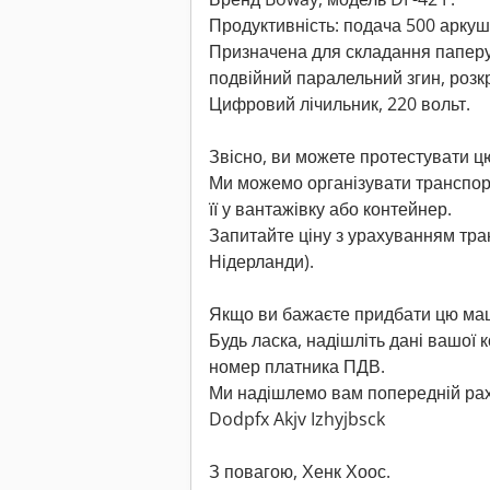
Продуктивність: подача 500 аркуші
Призначена для складання паперу у
подвійний паралельний згин, розк
Цифровий лічильник, 220 вольт.
Звісно, ви можете протестувати ц
Ми можемо організувати транспор
її у вантажівку або контейнер.
Запитайте ціну з урахуванням тр
Нідерланди).
Якщо ви бажаєте придбати цю ма
Будь ласка, надішліть дані вашої 
номер платника ПДВ.
Ми надішлемо вам попередній рах
Dodpfx Akjv Izhyjbsck
З повагою, Хенк Хоос.