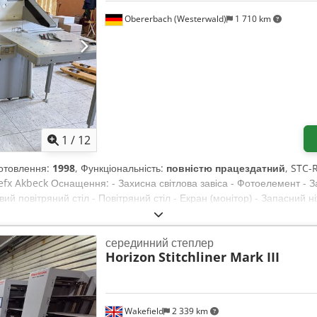
Obererbach (Westerwald)
1 710 km
1
/
12
иготовлення:
1998
, Функціональність:
повністю працездатний
, STC-
 Akbeck Оснащення: - Захисна світлова завіса - Фотоелемент - За
вий повітряний стіл - Повітряний стіл - Екран (монітор) - Запасний н
серединний степлер
Horizon
Stitchliner Mark III
Wakefield
2 339 km