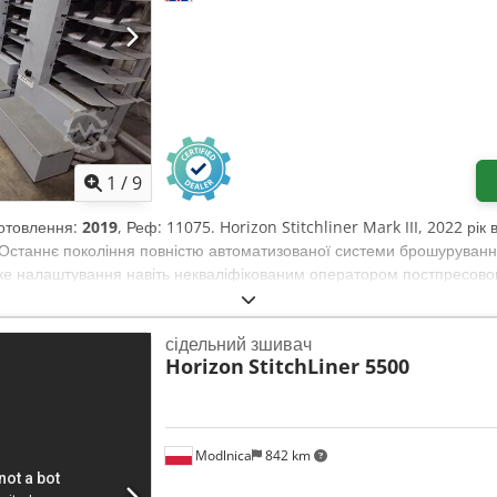
1
/
9
иготовлення:
2019
, Реф: 11075. Horizon Stitchliner Mark III, 2022 рік
k Останнє покоління повністю автоматизованої системи брошуруван
дке налаштування навіть некваліфікованим оператором постпресово
необхідність попереднього фальцювання - Інтегрований тример з а
ним корінцем Склад обладнання: - 12-станційна (1 x VAC 600Ha + 1 
сідельний зшивач
лінням, з контролем подвійних та пропущених аркушів - Стакер ST
Horizon
StitchLiner 5500
нням типу «віконце» - Зшивальний автомат SPF-40 із 4-ма зшиваль
ивальними головками Hohner 43/6S - Тример HTS-40 на три ножі - В
Modlnica
842 km