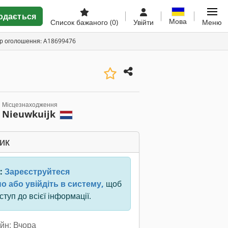
одається
Мова
Список бажаного
(0)
Увійти
Меню
ор оголошення: A18699476
Місцезнаходження
Nieuwkuijk
ик
:
Зареєструйтеся
о або увійдіть в систему,
щоб
туп до всієї інформації.
йн: Вчора