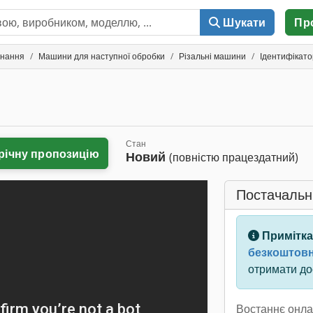
Шукати
Пр
днання
Машини для наступної обробки
Різальні машини
Ідентифікат
Стан
річну пропозицію
Новий
(повністю працездатний)
Постачальн
Примітка
безкоштовн
отримати дос
Востаннє онла