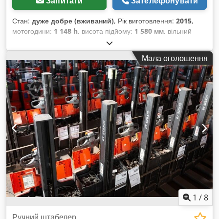
Запитати
Зателефонувати
Стан:
дуже добре (вживаний)
, Рік виготовлення:
2015
,
мотогодини:
1 148 h
, висота підйому:
1 580 мм
, вільний
підйом:
1 580 мм
, тип пального:
електричний
, довжина
вил:
1 150 мм
, загальна висота:
1 860 мм
, колір:
інше
,
Мала оголошення
загальна дозволена маса: 760 кг вантажопідйомність: 2000
кг Dwsdpjzn Itfefx Ad Noa НОВІ акумуляторні батареї 24 В,
2PzB, 180 А·год, вбудований зарядний пристрій 220 В,
двоповерхова конструкція, початковий підйом,
вантажопідйомність вил 2000 кг, вантажопідйомність вил
підйомної мачти 800 кг, розмір вил 1150 x 570 мм, тандемні
ролики вил.
1
/
8
Ручний штабелер