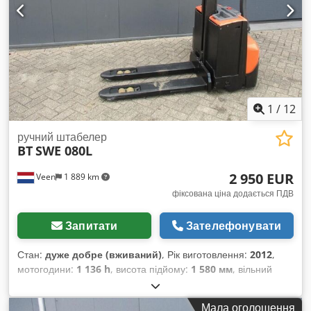
вантажопідйомність вил підйомного механізму 800 кг,
розміри вил 1150 x 570 мм, модель BT TOYOTA SWE 080L,
тандемні ролики для вил.
1
/
12
ручний штабелер
BT
SWE 080L
2 950 EUR
Veen
1 889 km
фіксована ціна додається ПДВ
Запитати
Зателефонувати
Стан:
дуже добре (вживаний)
, Рік виготовлення:
2012
,
мотогодини:
1 136 h
, висота підйому:
1 580 мм
, вільний
підйом:
1 580 мм
, тип пального:
електричний
, довжина
вил:
1 150 мм
, загальна висота:
1 860 мм
, колір:
інше
,
Мала оголошення