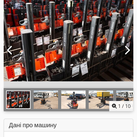
1
/
10
Дані про машину