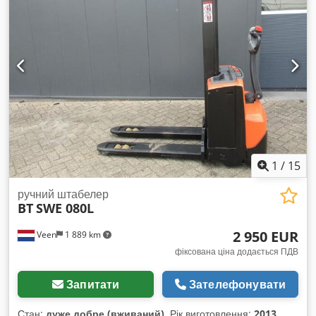
початковий підйом, вантажопідйомність вил 2000 кг,
вантажопідйомність вил на щоглі 800 кг, розмір вил 1150 x
570 мм, тандемні ролики вил. Dodpfxjzqpbpe Ad Newa
1
/
15
ручний штабелер
BT
SWE 080L
2 950 EUR
Veen
1 889 km
фіксована ціна додається ПДВ
Запитати
Зателефонувати
Стан:
дуже добре (вживаний)
, Рік виготовлення:
2013
,