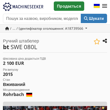
Продається
Шукати
/ ... / Ідентифікатор оголошення: A18739566
Ручний штабелер
bt
SWE 080L
фіксована ціна додається ПДВ
2 100 EUR
Рік випуску
2015
Стан
Вживаний
Місцезнаходження
Rohrbach