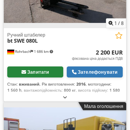
1
/
8
Ручний штабелер
bt
SWE 080L
2 200 EUR
Rohrbach
1 686 km
фіксована ціна додається ПДВ
Запитати
Зателефонувати
Стан:
вживаний
, Рік виготовлення:
2016
, мотогодини:
1 560 h
, вантажопідйомність:
800 кг
, висота підйому:
1 580
мм
, тип пального:
електричний
, конструктивна висота:
1 900 мм
, тип передачі:
інше
, загальна вага:
730 кг
, маса
Мала оголошення
без навантаження:
515 кг
, загальна довжина:
1 800 мм
,
колір:
червоний
, пробіг:
1 560 км
, перша реєстрація:
10/2016
, підвіска:
інше
, водійська кабіна:
інше
, клас
викидів:
жоден
, паливо:
електрика
,