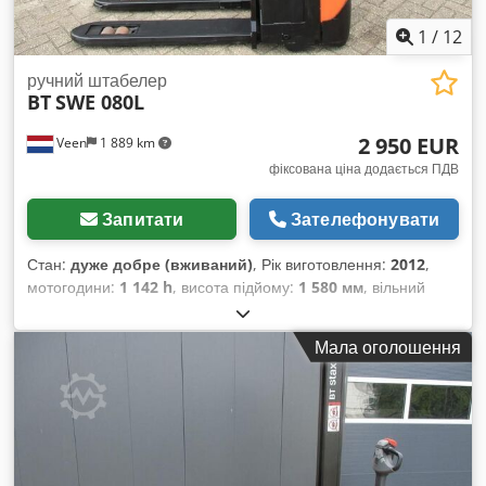
1
/
12
ручний штабелер
BT
SWE 080L
2 950 EUR
Veen
1 889 km
фіксована ціна додається ПДВ
Запитати
Зателефонувати
Стан:
дуже добре (вживаний)
, Рік виготовлення:
2012
,
мотогодини:
1 142 h
, висота підйому:
1 580 мм
, вільний
підйом:
1 580 мм
, тип пального:
електричний
, довжина
вил:
1 150 мм
, загальна висота:
1 860 мм
, колір:
інше
,
Мала оголошення
допустима загальна маса: 760 кг вантажопідйомність: 2000
кг Dwsdpfx Adjzpyz De Nsa НОВІ АКУМУЛЯТОРНІ
ЕЛЕМЕНТИ 24 В 2PzS 180 А·год із централізованою
системою заповнення, вбудований високочастотний
зарядний пристрій 220 В, двоповерхова конструкція,
початковий підйом, вантажопідйомність нижніх вил 2000 кг,