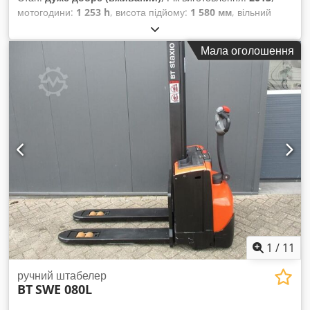
мотогодини:
1 253 h
, висота підйому:
1 580 мм
, вільний
підйом:
1 580 мм
, тип пального:
електричний
, довжина
вил:
1 150 мм
, загальна висота:
1 860 мм
, колір:
інше
,
Мала оголошення
Загальна вага: 760 кг Вантажопідйомність: 2000 кг
Dedpjzqd Rlefx Ad Nowa НОВІ АКУМУЛЯТОРНІ ЕЛЕМЕНТИ
24 В 2PzS 180 А·год із центральною системою доливання,
вбудований високочастотний зарядний пристрій 220 В,
двоповерхове виконання, початкове підняття,
вантажопідйомність нижніх вил 2000 кг, вантажопідйомність
вил підйомної щогли 800 кг, розміри вил 1150 x 570 мм,
тандемні ролики вил.
1
/
11
ручний штабелер
BT
SWE 080L