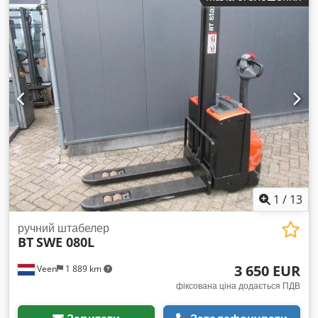
Загальна вага: 760 кг Dwsdpfx Adozpw Ine Noa
Вантажопідйомність: 2000 кг НОВІ АКУМУЛЯТОРНІ
ЕЛЕМЕНТИ 24 В 2PzS 180 А·год із центральною системою
доливання, вбудований високочастотний зарядний пристрій
220 В, двоповерхове виконання, початкове підняття,
вантажопідйомність нижніх вил 2000 кг, вантажопідйомність
вил підйомної щогли 800 кг, розміри вил 1150 x 570 мм,
тандемні ролики вил.
1
/
13
ручний штабелер
BT
SWE 080L
3 650 EUR
Veen
1 889 km
фіксована ціна додається ПДВ