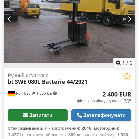
1
/
6
Ручний штабелер
bt
SWE 080L Batterie 44/2021
2 400 EUR
Rohrbach
1 686 km
фіксована ціна додається ПДВ
Запитати
Зателефонувати
Стан:
вживаний
, Рік виготовлення:
2016
, мотогодини:
1 427 h
, вантажопідйомність:
800 кг
, висота підйому:
1 580