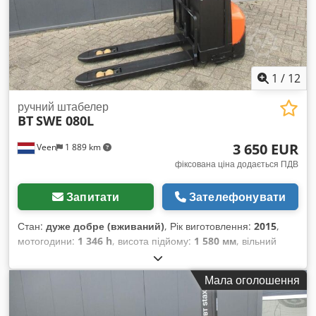
1
/
12
ручний штабелер
BT
SWE 080L
3 650 EUR
Veen
1 889 km
фіксована ціна додається ПДВ
Запитати
Зателефонувати
Стан:
дуже добре (вживаний)
, Рік виготовлення:
2015
,
мотогодини:
1 346 h
, висота підйому:
1 580 мм
, вільний
підйом:
1 580 мм
, тип пального:
електричний
, довжина
вил:
1 150 мм
, загальна висота:
1 860 мм
, колір:
інше
,
Мала оголошення
Допустима повна маса: 760 кг Вантажопідйомність: 2.000 кг
НОВІ акумуляторні елементи 24V 2PzB 180Ah, вбудований
зарядний пристрій 220V, двоповерховий штабелер,