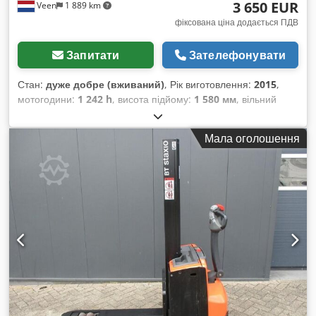
3 650 EUR
Veen
1 889 km
фіксована ціна додається ПДВ
Запитати
Зателефонувати
Стан:
дуже добре (вживаний)
, Рік виготовлення:
2015
,
мотогодини:
1 242 h
, висота підйому:
1 580 мм
, вільний
підйом:
1 580 мм
, тип пального:
електричний
, довжина
вил:
1 150 мм
, загальна висота:
1 860 мм
, колір:
інше
,
Мала оголошення
допустима загальна маса: 760 кг вантажопідйомність: 2000
кг Dedszqd N Uepfx Ad Njwa НОВІ АКУМУЛЯТОРНІ
ЕЛЕМЕНТИ 24 В, 2PzB, 180 А·год із центральною системою
доливання, вбудований високоефективний зарядний
пристрій 220 В, двоповерховий, початкове підняття,
вантажопідйомність нижніх вил – 2000 кг,
вантажопідйомність вил підйомного механізму – 800 кг,
розміри вил – 1150 x 570 мм, тандемні ролики для вил.