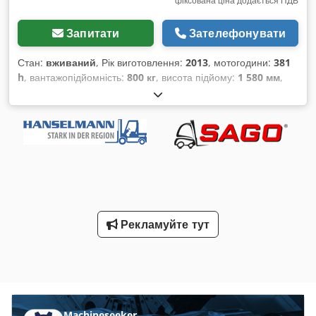
фіксована ціна додається ПДВ
Запитати
Зателефонувати
Стан:
вживаний
, Рік виготовлення:
2013
, мотогодини:
381
h
, вантажопідйомність:
800 кг
, висота підйому:
1 580 мм
,
тип пального:
електричний
, конструктивна висота:
1 900
мм
, тип передачі:
інше
, загальна вага:
730 кг
, маса без
навантаження:
515 кг
, загальна довжина:
1 800 мм
, колір:
червоний
, пробіг:
381 км
, перша реєстрація:
11/2013
,
підвіска:
інше
, водійська кабіна:
інше
, клас викидів:
жоден
,
паливо:
електрика
,
Рекламуйте тут
Machineseeker