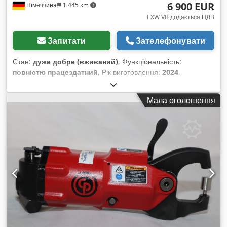
6 900 EUR
Німеччина
1 445 km
EXW VB додається ПДВ
Запитати
Зателефонувати
Стан:
дуже добре (вживаний)
, Функціональність:
повністю працездатний
, Рік виготовлення:
2024
,
мотогодини:
5 h
, номер машини/транспортного засобу:
6151570000
, З нашого демо-інструментального складу,
Мала оголошення
перевірений і повністю працездатний: Акумуляторний
високомоментний гайковерт Chicago Pneumatic CP8613
Демо-інструмент з зарядним пристроєм та 2
акумуляторами (36 В, 2,5 А·год) Точність (6 сігма): +/- 4%
Швидкість холостого ходу: 10 об/хв Діапазон крутного
моменту мін/макс: 300 – 1300 Нм Робочий крутний момент:
390 – 1040 Нм Вихідний вал: 3/4" квадрат Довжина: 318 мм
Вага з акумулятором і реактивним важелем: 5,3 кг Dsdpjv
Tbz Defx Anzskr Інші інструменти для промислового
виробництва та технічного обслуговування — за запитом.