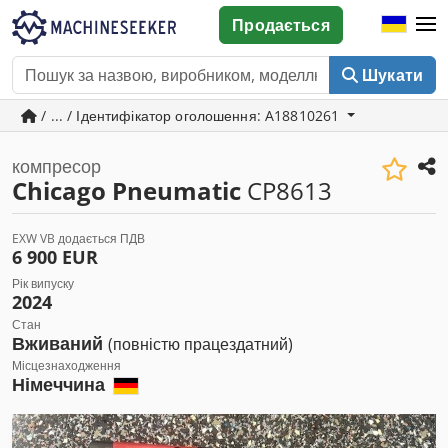
Продається
Шукати
/ ... / Ідентифікатор оголошення: A18810261
компресор
Chicago Pneumatic
CP8613
EXW VB додається ПДВ
6 900 EUR
Рік випуску
2024
Стан
Вживаний
(повністю працездатний)
Місцезнаходження
Німеччина