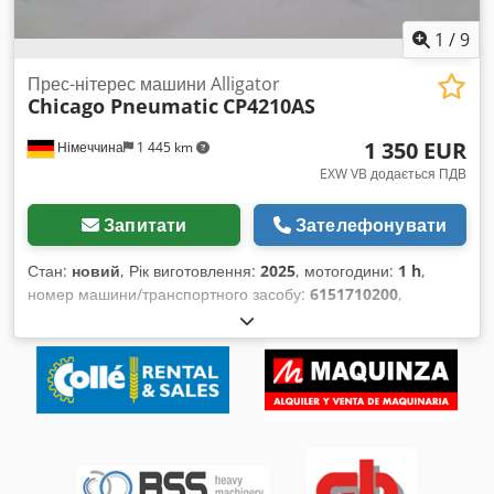
1
/
9
Прес-нітерес машини Alligator
Chicago Pneumatic
CP4210AS
1 350 EUR
Німеччина
1 445 km
EXW VB додається ПДВ
Запитати
Зателефонувати
Стан:
новий
, Рік виготовлення:
2025
, мотогодини:
1 h
,
номер машини/транспортного засобу:
6151710200
,
Демонстраційний інструмент з лише 2 годинами роботи:
Chicago Pneumatic CP4210AS, заклепочний прес з
короткою губкою типу 'Алігатор'. Використовуйте переваги
пневматичного заклепочника CP для найпоширеніших
заклепочних та ремонтних робіт із металевими
конструкціями в аерокосмічній галузі. Рік випуску: 2025
Технічні характеристики: - Максимальна сила стиснення (90
psi/6,2 бар): 13,3 кН - Максимальний хід поршня: 15,9 мм -