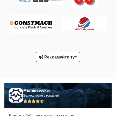
Висота: 92 мм - Довжина: 233 мм - Вага: 1,7 кг - Тип губок:
короткий 'Алігатор' - Основний матеріал: алюміній - Макс.
діаметр алюмінієвої заклепки (дюйм): 1/8 Dksdpfx Anexwu
Rcszer - Макс. діаметр алюмінієвої заклепки (мм): 3,2 -
Макс. діаметр сталевої заклепки (дюйм): 3/32 - Макс.
діаметр сталевої заклепки (мм): 2,4 - Система запуску:
захисний важіль Пневмопідключення, розмір різьби (дюйм):
1/4 Пневмопідключення, тип різьби: NPT Макс. робочий
тиск повітря: 6,3 бар Мін. діаметр шланга (5м): 0,38 дюйм
Мін. діаметр шланга (5 м): 9,5 мм Завітайте до нашого
магазину — у нас завжди великий вибір пневмоінструменту
Рекламуйте тут
для промисловості та майстерень у наявності.
Machineseeker
Безкоштовно у магазині
Додаток №1 для вживаних машин!