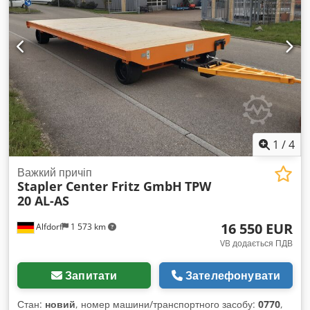
350 Потужність головного двигуна, кВт: 45 Довжина машини,
мм: 3 100 Ширина машини, мм: 1 900 Висота машини, мм:
3 900 Вага машини, кг: 27 000
1
/
4
Важкий причіп
Stapler Center Fritz GmbH
TPW
20 AL-AS
16 550 EUR
Alfdorf
1 573 km
VB додається ПДВ
Запитати
Зателефонувати
Стан:
новий
, номер машини/транспортного засобу:
0770
,