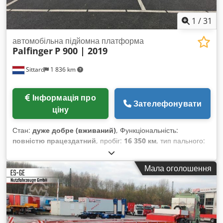
1
/
31
автомобільна підйомна платформа
Palfinger
P 900 | 2019
Sittard
1 836 km
Інформація про
Зателефонувати
ціну
Стан:
дуже добре (вживаний)
, Функціональність:
повністю працездатний
, пробіг:
16 350 км
, тип пального:
дизель
, загальна вага:
48 000 кг
, стан шин:
75 відсоток
,
конфігурація осей:
8x4
, паливо:
дизель
, колір:
синій
,
Мала оголошення
загальна довжина:
16 200 мм
, загальна ширина:
2 540 мм
,
загальна висота:
3 990 мм
, Рік виготовлення:
2019
,
мотогодини:
1 215 h
, Обладнання:
ABS, реєстрація
автомобіля, реєстрація вантажівки
, === ТЕХНІЧНІ ДАНІ
=== Рік випуску: 2019 Напрацювання: 1 215,6 год Пробіг: 16