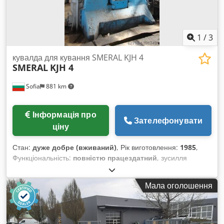
1
/
3
кувалда для кування SMERAL KJH 4
SMERAL
KJH 4
Sofia
881 km
Інформація про
Зателефонувати
ціну
Стан:
дуже добре (вживаний)
, Рік виготовлення:
1985
,
Функціональність:
повністю працездатний
, зусилля
пресування:
4 000 t
, Ковальський молот SMERAL тип KJH 4
Dodpewbginjfx Abrokr Пневматично-гідравлічний
Мала оголошення
штампувальний молот з зустрічними бойками. Вага бойка,
кг: 1 800 Номінальна енергія удару бойка, кгм: 4 000
Кількість ударів бойка, 1/хв: 48 Хід бойка, мм: 500 Площа
установки штампу, мм: 286 x 600 Мін. висота штампу, мм: