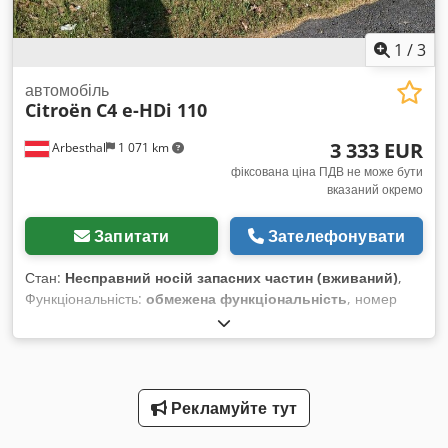
1
/
3
автомобіль
Citroën
C4 e-HDi 110
3 333 EUR
Arbesthal
1 071 km
фіксована ціна ПДВ не може бути
вказаний окремо
Запитати
Зателефонувати
Стан:
Несправний носій запасних частин (вживаний)
,
Функціональність:
обмежена функціональність
, номер
машини/транспортного засобу:
186789
, потужність:
82 кВт
(111,49 к.с.)
, перша реєстрація:
09/2011
, тип пального:
дизель
, тип передачі:
механічний
, Рік виготовлення:
2011
,
Продається Citroen C4 e-HDi 110. Несправна ручна
гальмівна система та є легкі подряпини на задній частині та
Рекламуйте тут
правому боці автомобіля. Dksdpozfatljfx Abror