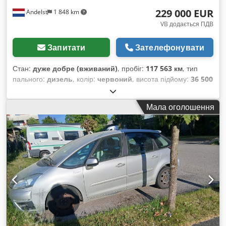
транспортні платформні візки #Платформа важковагового
229 000 EUR
Andelst
1 848 km
причепа #Повнопривідне кермування #Транспортний візок
#Низькопідлоговий
VB додається ПДВ
Запитати
Зателефонувати
Стан:
дуже добре (вживаний)
, пробіг:
117 563 км
, тип
пального:
дизель
, колір:
червоний
, висота підйому:
36 500
мм
, перша реєстрація:
05/2015
, тип щогли:
телескопічний
,
Рік виготовлення:
2015
,
Мала оголошення