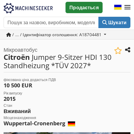
Продається
Шукати
/ ... / Ідентифікатор оголошення: A18704481
Мікроавтобус
Citroën
Jumper 9-Sitzer HDI 130
Standheizung *TÜV 2027*
фіксована ціна додається ПДВ
10 500 EUR
Рік випуску
2015
Стан
Вживаний
Місцезнаходження
Wuppertal-Cronenberg