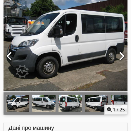
1
/
25
Дані про машину