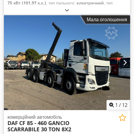
75 кВт (101,97 к.с.)
, тип пального:
електричний
, тип
передачі:
автоматичний
, колір:
сріблястий
, кількість
місць:
8
, Рік виготовлення:
2023
,
Мала оголошення
1
/
12
комерційний автомобіль
DAF
CF 85 - 460 GANCIO
SCARRABILE 30 TON 8X2