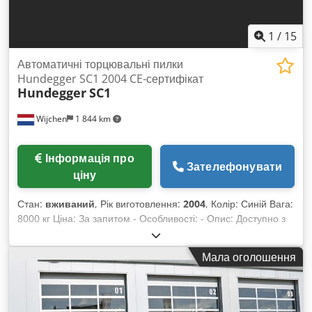
1
/
15
Автоматичні торцювальні пилки
Hundegger SC1 2004 CE-сертифікат
Hundegger
SC1
Wijchen
1 844 km
Інформація про
Зателефонувати
ціну
Стан:
вживаний
, Рік виготовлення:
2004
, Колір: Синій Вага:
8000 кг Ціна: За запитом - Особливості: - Опис: Доступно з
05-2026 (залежить від постачання нової машини) - Рік
випуску: 2004 - Наявність документації: Так - Наявність
Мала оголошення
маркування CE: Так - Наявність сертифіката CE: Так -
Серійний номер: 9076 - Номінальна потужність головного
двигуна: 15 - Система керування: Windows 10 -
Максимальна ширина різу: 450 - Максимальна висота різу: