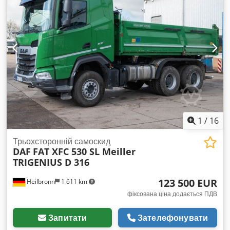
навігаційна система, стояночний обігрівач, фільтр
сажі
,
1
/
16
Трьохсторонній самоскид
DAF
FAT XFC 530 SL Meiller
TRIGENIUS D 316
123 500 EUR
Heilbronn
1 611 km
фіксована ціна додається ПДВ
Запитати
Зателефонувати