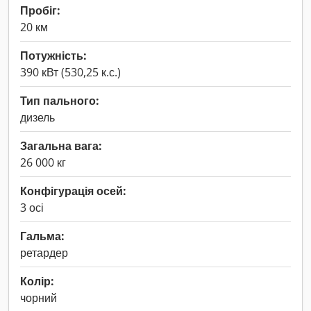
Пробіг:
20 км
Потужність:
390 кВт (530,25 к.с.)
Тип пального:
дизель
Загальна вага:
26 000 кг
Конфігурація осей:
3 осі
Гальма:
ретардер
Колір:
чорний