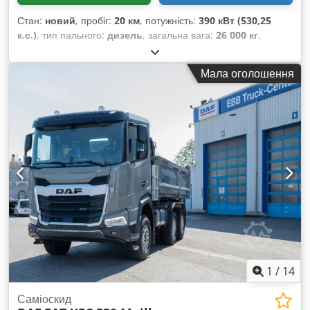
Стан:
новий
, пробіг:
20 км
, потужність:
390 кВт (530,25
к.с.)
, тип пального:
дизель
, загальна вага:
26 000 кг
,
конфігурація осей:
3 осі
, гальма:
ретардер
, колір:
чорний
,
тип передачі:
автоматичний
, клас викидів:
Євро 6
,
Мала оголошення
довжина вантажного відсіку:
4 900 мм
, ширина вантажного
відсіку:
2 420 мм
, висота вантажного відсіку:
900 мм
, Рік
виготовлення:
2023
, Обладнання:
ABS, кондиціонер,
навігаційна система, стояночний обігрівач, фільтр
сажі
,
1
/
14
Саміоскид