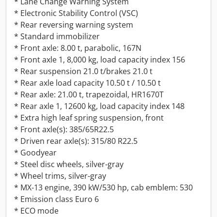
* Lane Change Warning System
* Electronic Stability Control (VSC)
* Rear reversing warning system
* Standard immobilizer
* Front axle: 8.00 t, parabolic, 167N
* Front axle 1, 8,000 kg, load capacity index 156
* Rear suspension 21.0 t/brakes 21.0 t
* Rear axle load capacity 10.50 t / 10.50 t
* Rear axle: 21.00 t, trapezoidal, HR1670T
* Rear axle 1, 12600 kg, load capacity index 148
* Extra high leaf spring suspension, front
* Front axle(s): 385/65R22.5
* Driven rear axle(s): 315/80 R22.5
* Goodyear
* Steel disc wheels, silver-gray
* Wheel trims, silver-gray
* MX-13 engine, 390 kW/530 hp, cab emblem: 530
* Emission class Euro 6
* ECO mode