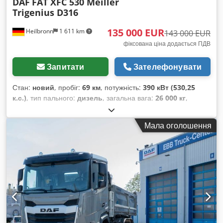
DAF
FAT XFC 530 Meiller
Trigenius D316
135 000 EUR
Heilbronn
1 611 km
143 000 EUR
фіксована ціна додається ПДВ
Запитати
Зателефонувати
Стан:
новий
, пробіг:
69 км
, потужність:
390 кВт (530,25
к.с.)
, тип пального:
дизель
, загальна вага:
26 000 кг
,
конфігурація осей:
3 осі
, гальма:
ретардер
, колір:
сірий
,
тип передачі:
автоматичний
, клас викидів:
Євро 6
,
Мала оголошення
довжина вантажного відсіку:
4 900 мм
, ширина вантажного
відсіку:
2 420 мм
, висота вантажного відсіку:
900 мм
, Рік
виготовлення:
2023
, Обладнання:
ABS, кондиціонер,
навігаційна система, стояночний обігрівач, фільтр
сажі
,