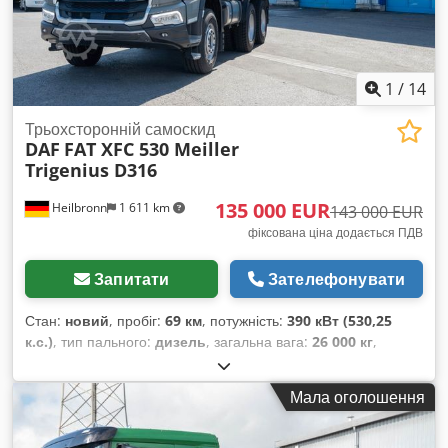
1
/
14
Трьохсторонній самоскид
DAF
FAT XFC 530 Meiller
Trigenius D316
135 000 EUR
Heilbronn
1 611 km
143 000 EUR
фіксована ціна додається ПДВ
Запитати
Зателефонувати
Стан:
новий
, пробіг:
69 км
, потужність:
390 кВт (530,25
к.с.)
, тип пального:
дизель
, загальна вага:
26 000 кг
,
конфігурація осей:
3 осі
, гальма:
ретардер
, колір:
сірий
,
тип передачі:
автоматичний
, клас викидів:
Євро 6
,
Мала оголошення
довжина вантажного відсіку:
4 900 мм
, ширина вантажного
відсіку:
2 420 мм
, висота вантажного відсіку:
900 мм
, Рік
виготовлення:
2023
, Обладнання:
ABS, кондиціонер,