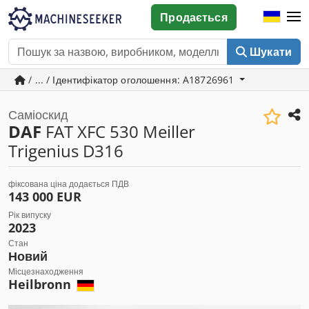
Продається
Шукати
/ ... / Ідентифікатор оголошення: A18726961
Саміоскид
DAF
FAT XFC 530 Meiller
Trigenius D316
фіксована ціна додається ПДВ
143 000 EUR
Рік випуску
2023
Стан
Новий
Місцезнаходження
Heilbronn