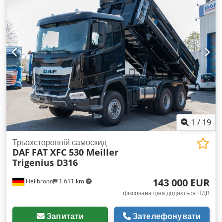
1
/
19
Трьохсторонній самоскид
DAF
FAT XFC 530 Meiller
Trigenius D316
143 000 EUR
Heilbronn
1 611 km
фіксована ціна додається ПДВ
Запитати
Зателефонувати