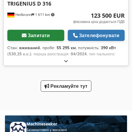
TRIGENIUS D 316
123 500 EUR
Heilbronn
1 611 km
фіксована ціна додається ПДВ
Запитати
Зателефонувати
Стан:
вживаний
, пробіг:
55 295 км
, потужність:
390 кВт
(530,25 к.с.)
, перша реєстрація:
04/2024
, тип пального:
дизель
, загальна вага:
26 000 кг
, конфігурація осей:
3 осі
,
наступна перевірка (TÜV):
04/2024
, гальма:
ретардер
,
колір:
зелений
, тип передачі:
автоматичний
, клас викидів:
Євро 6
, довжина вантажного відсіку:
4 900 мм
, ширина
вантажного відсіку:
2 420 мм
, висота вантажного відсіку:
900
Рекламуйте тут
мм
, Рік виготовлення:
2023
, Обладнання:
ABS,
кондиціонер, навігаційна система, стояночний
обігрівач, фільтр сажі
,
Machineseeker
Безкоштовно у магазині