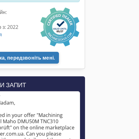
йн:
 з: 2022
я
а, передзвоніть мені.
И ЗАПИТ
*