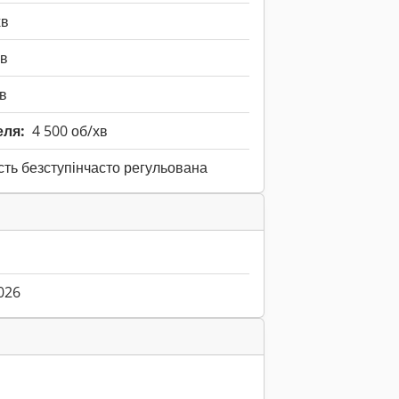
хв
хв
хв
еля:
4 500 об/хв
ть безступінчасто регульована
026