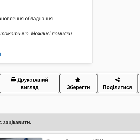
становлення обладнання
втоматично. Можливі помилки
ї
Друкований
вигляд
Зберегти
Поділитися
 зацікавити.