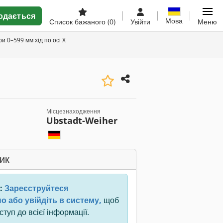
одається
Мова
Список бажаного
(0)
Увійти
Меню
и 0–599 мм хід по осі X
Місцезнаходження
Ubstadt-Weiher
ик
:
Зареєструйтеся
о або увійдіть в систему,
щоб
туп до всієї інформації.