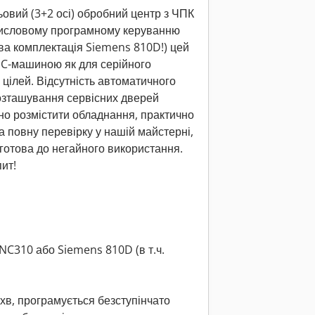
овий (3+2 осі) обробний центр з ЧПК
исловому програмному керуванню
а комплектація Siemens 810D!) цей
C-машиною як для серійного
 цілей. Відсутність автоматичного
розташування сервісних дверей
о розмістити обладнання, практично
 повну перевірку у нашій майстерні,
 готова до негайного використання.
ит!
NC310 або Siemens 810D (в т.ч.
хв, програмується безступінчато