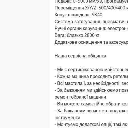
Подача: 0–5000 мм/хв, програмуєт
Переміщення X/Y/Z: 500/400/400 
Конус шпинделя: SK40
Система затягування: пневматич
Ручні органи керування: електронн
Вага: близько 2800 кг
Додаткове оснащення та аксесуар
Наша сервісна обіцянка:
- Ми є сертифікованою майстерн
- Кожна машина проходить ретель
- Всі мастила і, за необхідності, 
- За бажанням ми здійснюємо пов
ремонт обраної машини
- Ви можете самостійно обрати к
- За бажанням ви можете додатко
інструменти
- Монтуємо додаткові опції, такі я