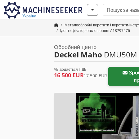
Україна
Металообробні верстати і верстати-інст
Ідентифікатор оголошення: A18797476
Обробний центр
Deckel Maho
DMU50M T
VB додається ПДВ
Зробити зустрічну
16 500 EUR
17 500 EUR
п