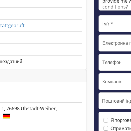
Ім'я*
attgeprüft
Електронна 
ацездатний
Телефон
Компанія
Поштовий інд
 1, 76698 Ubstadt-Weiher,
d
Я торгов
Отримати