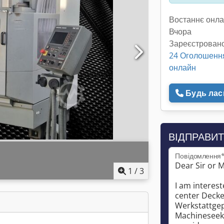
Востаннє онла
Вчора
Зареєстровано
24 Оголошенн
онлайн
Будь ласк
ВІДПРАВИТ
Повідомлення
1
/
3