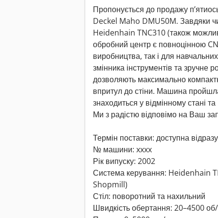
Пропонується до продажу п’ятиось
Deckel Maho DMU50M. Завдяки ч
Heidenhain TNC310 (також можлив
обробний центр є повноцінною CN
виробництва, так і для навчальних
змінника інструментів та зручне 
дозволяють максимально компактн
впритул до стіни. Машина пройшла
знаходиться у відмінному стані та
Ми з радістю відповімо на Ваш зап
Термін поставки: доступна відразу
№ машини: xxxx
Рік випуску: 2002
Система керування: Heidenhain T
Shopmill)
Стіл: поворотний та нахильний
Швидкість обертання: 20–4500 об/