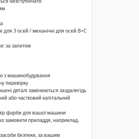
ься безступінчато
мм
на
і для 3 осей / механічні для осей B+C
и: за запитом
ею з машинобудування
ну перевірку
зношені деталі замінюються заздалегідь
ний або частковий капітальний
олір фарби для вашої машини
во замовити приладдя, наприклад,
к засоби безпеки, за вашим