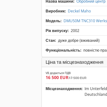
Назва машини:
Обробний центр
Виробник:
Deckel Maho
Модель:
DMU50M TNC310 Werkst
Рік випуску:
2002
Стан:
дуже добре (вживаний)
Функціональність:
повністю пр
Ціна та місцезнаходження
VB додається ПДВ
16 500 EUR
17 500 EUR
Місцезнаходження:
Im Unterfeld
Deutschlan