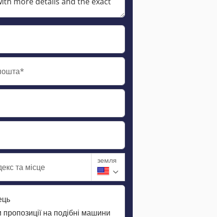
пошта*
земля
екс та місце
ець
 пропозиції на подібні машини