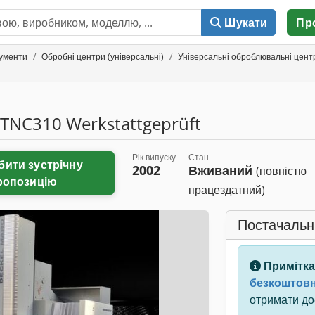
Шукати
Пр
рументи
Обробні центри (універсальні)
Універсальні оброблювальні центр
NC310 Werkstattgeprüft
Рік випуску
Стан
2002
Вживаний
(повністю
ропозицію
працездатний)
Постачальн
Примітка
безкоштовн
отримати дос