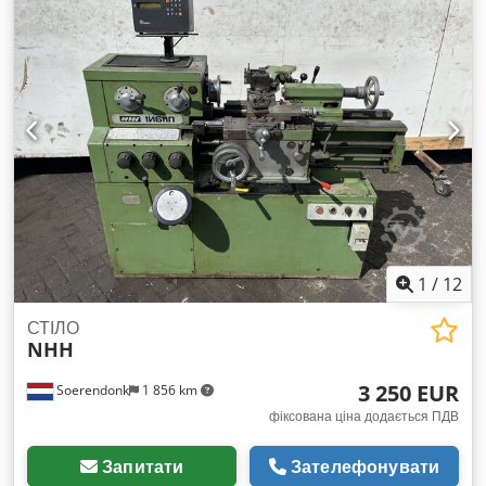
1
/
12
СТІЛО
NHH
3 250 EUR
Soerendonk
1 856 km
фіксована ціна додається ПДВ
Запитати
Зателефонувати