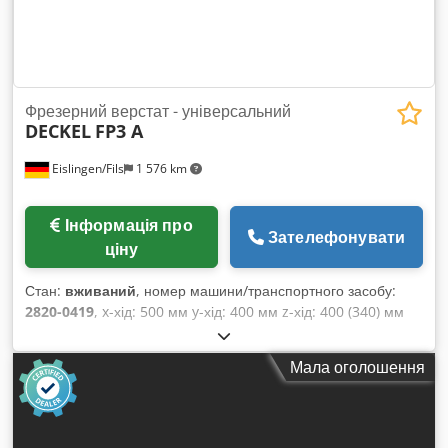
капітальний ремонт у компанії Harich. Верстат знаходиться
у нас у 71334 Вайблінген-Байнштайн, можливий огляд.
Звертайтесь для деталей.
Фрезерний верстат - універсальний
DECKEL
FP3 A
Eislingen/Fils
1 576 km
Інформація про
Зателефонувати
ціну
Стан:
вживаний
, номер машини/транспортного засобу:
2820-0419
, x-хід: 500 мм y-хід: 400 мм z-хід: 400 (340) мм
Розмір столу: 710 x 430 мм Діапазон обертів: 40 - 4000 об/
хв Діапазон подачі: 02 - 3600 мм/хв Швидка подача: 4,0 м/
Мала оголошення
хв Голова поворотна +/-: 90° Виліт шпинделя: 80 мм Конус
шпинделя: SK 40 Система управління: Contour 3 Загальна
потужність: 5,5 кВт Маса станка прибл.: 1,9 т Габарити
прибл.: 2 x 1,4 x 1,8 м CNC-керований фрезерний верстат з