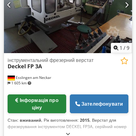
1
/
9
інструментальний фрезерний верстат
Deckel
FP 3A
Esslingen am Neckar
1 605 km
Інформація про
Зателефонувати
ціну
Стан:
вживаний
, Рік виготовлення:
2015
, Верстат для
фрезерування інструментом DECKEL FP3A, серійний номер
2820-1060, проведено капітальний ремонт компанією FPS