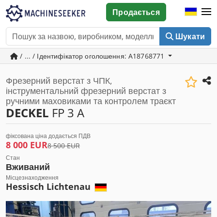
Продається
Шукати
/ ... / Ідентифікатор оголошення: A18768771
Фрезерний верстат з ЧПК,
інструментальний фрезерний верстат з
ручними маховиками та контролем траєкт
DECKEL
FP 3 A
фіксована ціна додається ПДВ
8 000 EUR
8 500 EUR
Стан
Вживаний
Місцезнаходження
Hessisch Lichtenau