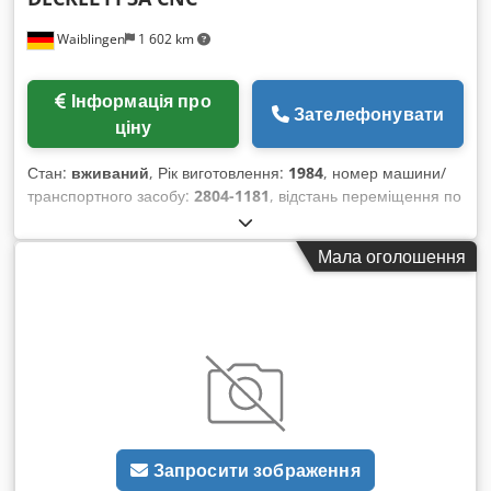
Waiblingen
1 602 km
Інформація про
Зателефонувати
ціну
Стан:
вживаний
, Рік виготовлення:
1984
, номер машини/
транспортного засобу:
2804-1181
, відстань переміщення по
осі X:
500 мм
, відстань переміщення по осі Y:
400 мм
,
відстань переміщення осі Z:
400 мм
, ширина столу:
450 мм
,
Мала оголошення
довжина столу:
700 мм
, максимальна швидкість обертання:
3 150 об/хв
, частота обертання (хв.):
32 об/хв
, б/в
універсальний фрезерний верстат DECKEL модель FP 3A
CNC Dsdpsyrnvvsfx Acyekr Розмір столу 700x450 мм, конус
шпинделя SK40 DIN 2080, Переміщення: X/Y/Z =
500/400/400 мм, діапазон обертів шпинделя від 31,5 до
3150 об/хв (21 ступінь робочої частоти обертання
шпинделя), подача 5–1250 мм/хв, швидкий хід по X, Y і Z
2500 мм/хв, система охолодження та опорні башмаки в
Запросити зображення
комплекті. Рік випуску: 1984, у 2010 році верстат пройшов