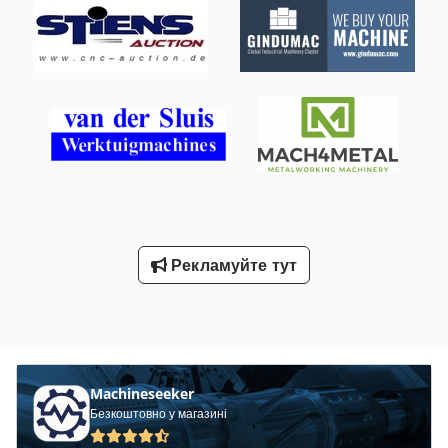
обслуговування сервісом WEILER Особливо підходить для
виробництва середніх прецизійних токарних деталей
Dsdpfx Acoxacirjyskr Оснащення: - потужний токарний
верстат з ходовим і тягловим гвинтом - KLOPFER
чотирихічепатровий патрон Ø 140 мм - KLOPFER
трьохкулачковий патрон Ø 140 мм - Пристрій для цангових
затискачів з багатьма цангами - Відкидний кожух патрона -
Ключ для патрона - Тримач інструменту MULTIFIX типу A, з
3 новими вставками - Пересувна задня бабка -
Регульований ліміт станини - Панель керування на передній
лівій стороні - Автоматичні подачі для поперечного та
верхнього супортів - Двигун з перемиканням полюсів -
Станина машини з шафою для зберігання - Захисна задня
Рекламуйте тут
стінка проти стружки - Кнопка аварійної зупинки, внизу
справа - Регульовані вібропоглинаючі опори машини -
Оригінальна інструкція з експлуатації
Machineseeker
Безкоштовно у магазині