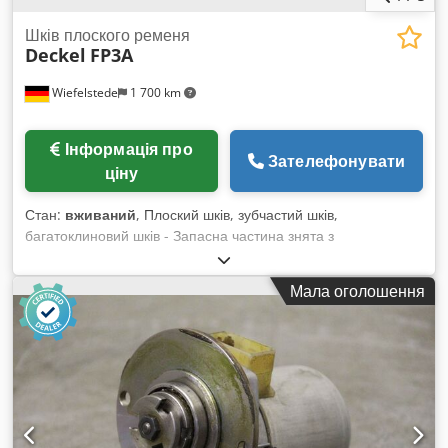
Шків плоского ременя
Deckel
FP3A
Wiefelstede
1 700 km
Інформація про
Зателефонувати
ціну
Стан:
вживаний
, Плоский шків, зубчастий шків,
багатоклиновий шків - Запасна частина знята з
оброблювального центру Deckel типу FP3A - Діаметр: 80 мм
- Посадковий отвір: 28 мм Dkodpfxsffh Nzj Acyor - Розміри:
Мала оголошення
80/80/В61 мм - Вага: 1,2 кг