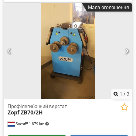
(номер 6238, 2015), ходи по осях XYZ = 800 x 500 x 380 мм,
Мала оголошення
система управління DECKEL Dialog 11 (електронне махове
колесо FPS). Djdpfxozlpkyj Acyskr
1
/
2
Профілегибочний верстат
Zopf
ZB70/2H
Soest
1 879 km