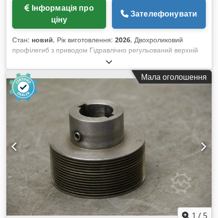
Інформація про
Зателефонувати
ціну
Стан:
новий
, Рік виготовлення:
2026
, Двохроликовий
профілегиб з приводом Гідравлічно регульований верхній
валок Dkedpfohgiuhsx Acyor Діаметр вала: 40 мм Діаметр
роликів: 152-162 мм Обороти: 8,5 об/хв. Хід регулювання
Мала оголошення
верхнього валка: 120 мм Таблиця продуктивності: у додатку
Машина доступна в різних варіантах виконання: Ручне
регулювання, привід на 3 ролики тощо.
1
/
5