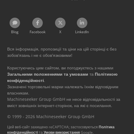
Blog
Facebook
X
LinkedIn
Вся інформація, пропозиції та ціни на цій сторінці є без
зобов'язань і не є обов'язковими!
Користуючись цим сайтом, ви погоджуєтесь з нашими
Загальними положеннями та умовами
та
Політикою
конфіденційності
.
Зазначені торговельні марки належать їхнім відповідним
власникам.
Machineseeker Group GmbH не несе відповідальності за
вміст зовнішніх інтернет-сторінок, на які є посилання.
© 1999 - 2026 Machineseeker Group GmbH
Цей веб-сайт захищено reCAPTCHA; застосовуються
Політика
конфіденційності
та
Умови використання
Google.