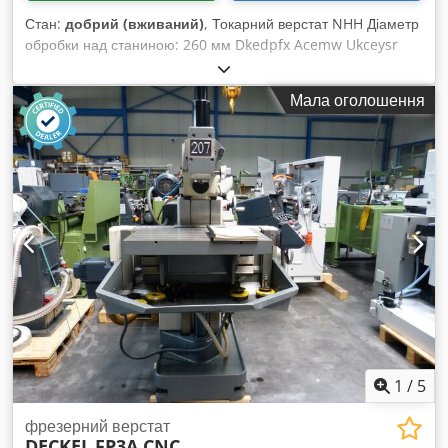
Стан:
добрий (вживаний)
, Токарний верстат NHH Діаметр
обробки над станиною: 260 мм Dkedpfx Acemw Ukceysr
Діаметр обробки над супортом: 160 мм Отвір шпинделя: 26
мм Довжина обробки: 600 мм Цифрова лінійка Heidenhain
Мала оголошення
Діаметр патрона: 155 мм Максимальна швидкість
обертання: 2000 об/хв Габарити: 150x85x155 см (ДxШxВ)
1
/
5
фрезерний верстат
DECKEL
FP3A CNC