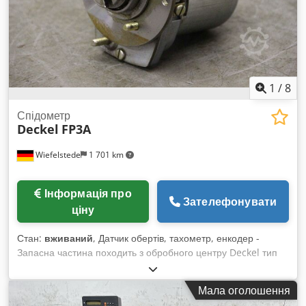
1
/
8
Спідометр
Deckel
FP3A
Wiefelstede
1 701 km
Інформація про
Зателефонувати
ціну
Стан:
вживаний
, Датчик обертів, тахометр, енкодер -
Запасна частина походить з обробного центру Deckel тип
FP3A - Кількість: наявний 1 шт. тахометра Dsdpfxsffh N Ae
Acyekr - Ціна: за штуку - Розміри: 83/122/В95 мм - Вага: 1,1
Мала оголошення
кг