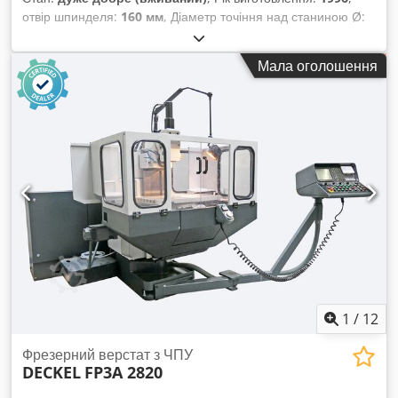
отвір шпинделя:
160 мм
, Діаметр точіння над станиною Ø:
1040 мм Діаметр точіння над супортом: 710 мм Діаметр
точіння в приямку Ø: 1580 мм Довжина точіння: 3000/4500
Мала оголошення
мм Довжина приямка: 1500 мм Отвір шпинделя: 160 мм
Потужність шпинделя: 40 кВт Ширина станини: 800 мм
Конус шпинделя: 6 Mk Вага заготовки: 3500 кг Частота
обертання: 800 об/хв Dsdoxtbf Eepfx Acyokr Подача по осі
X: 10000 мм/хв Подача по осі Z: 10000 мм/хв
1
/
12
Фрезерний верстат з ЧПУ
DECKEL
FP3A 2820