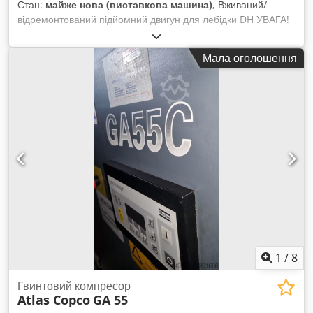
Стан:
майже нова (виставкова машина)
, Вживаний/
відремонтований підйомний двигун для лебідки DH УВАГА!
У нас на складі більше 15 000 запчастин Demag. Додаткову
інформацію ви знайдете на нашому веб-сайті або в інших
Мала оголошення
оголошеннях. Crsdpeh Up Uyjfx Alref
1
/
8
Гвинтовий компресор
Atlas Copco
GA 55