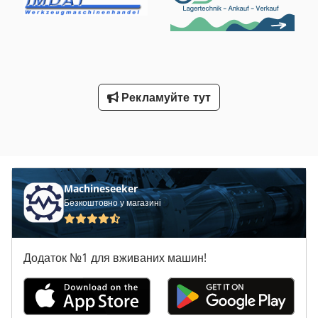
дешевше за нову ціну виробника Інформація: у нас на
складі понад 20 000 позицій DEMAG! Перегляньте також
інші мої пропозиції з наявного асортименту!
Рекламуйте тут
Machineseeker
Безкоштовно у магазині
Додаток №1 для вживаних машин!