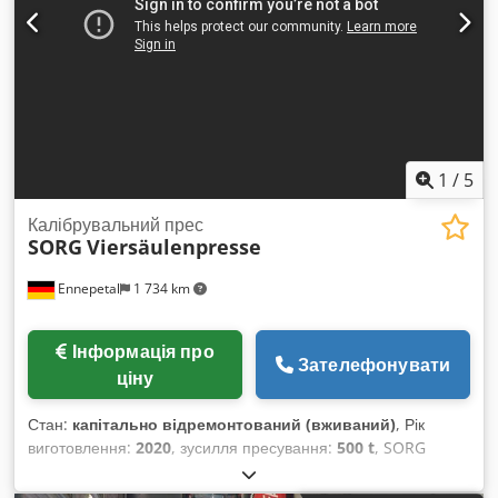
блок 4/1 - Тельфер
1
/
5
Калібрувальний прес
SORG
Viersäulenpresse
Ennepetal
1 734 km
Інформація про
Зателефонувати
ціну
Стан:
капітально відремонтований (вживаний)
, Рік
виготовлення:
2020
, зусилля пресування:
500 t
, SORG
Чотриколонний прес – 500 т – 1.100 × 800 мм –
калібрувальний прес Пропонується на продаж гідравлічний