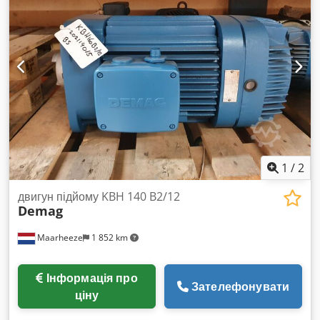
1
/
2
двигун підйому KBH 140 B2/12
Demag
Maarheeze
1 852 km
Інформація про
Зателефонувати
ціну