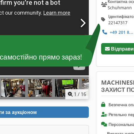
Контактна ос
Schuhmann
Ідентифікат
22147317
+49 201 8..
Відправи
 самостійно прямо зараз!
MACHINES
ЗАХИСТ П
1
/
16
Безпечна оп
ти за аукціоном
Ретельно пе
Персональна
Виплата купів