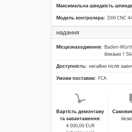
Максимальна швидкість шпинд
Модель контролера:
DIXI CNC 4
надання
Місцезнаходження:
Baden-Würt
близько 1 5
Доступність:
негайно після закі
Умови поставки:
FCA
Вартість демонтажу
Самовиві
та завантаження:
безк
4 000,00 EUR