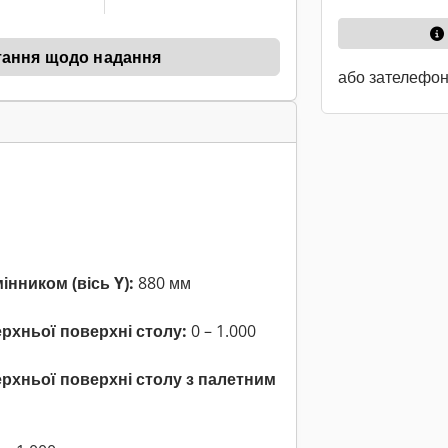
тання щодо надання
або зателефо
інником (вісь Y):
880 мм
ерхньої поверхні столу:
0 – 1.000
ерхньої поверхні столу з палетним