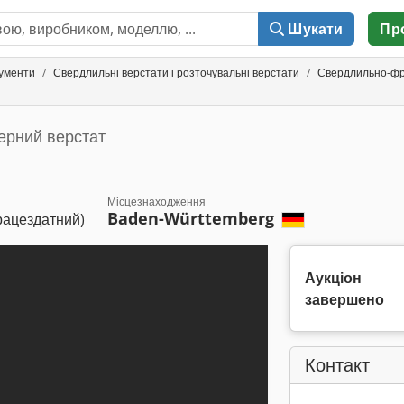
Шукати
Пр
рументи
Свердлильні верстати і розточувальні верстати
Свердлильно-фр
ерний верстат
Місцезнаходження
Baden-Württemberg
рацездатний)
Аукціон
завершено
Контакт