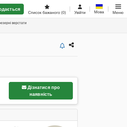
одається
Мова
Список бажаного
(0)
Увійти
Меню
езерні верстати
Дізнатися про
наявність