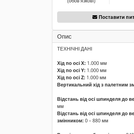
(обов’язкові)
Поставити пи
Опис
ТЕХНІЧНІ ДАНІ
Хід по осі X:
1.000 мм
Хід по осі Y:
1.000 мм
Хід по осі Z:
1.000 мм
Вертикальний хід з палетним зм
Відстань від осі шпинделя до в
мм
Відстань від осі шпинделя до в
змінником:
0 – 880 мм