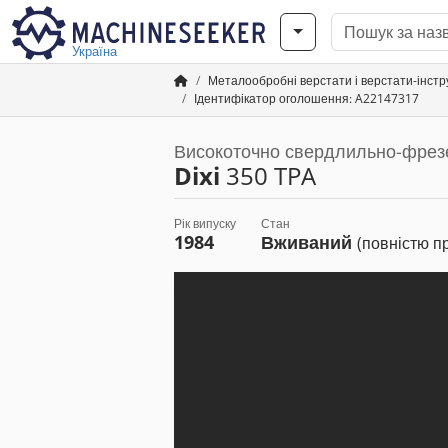
Україна
Металообробні верстати і верстати-інст
Ідентифікатор оголошення: A22147317
Високоточно свердлильно-фрез
Dixi
350 TPA
Рік випуску
Стан
1984
Вживаний
(повністю п