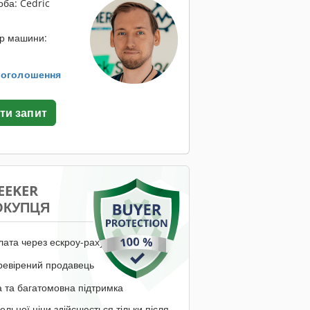
оба: Cedric
ор машини:
. оголошення
ти запит
EEKER
ОКУПЦЯ
лата через ескроу-рахунок
ревірений продавець
 та багатомовна підтримка
ельної ціни здійснюється тільки після