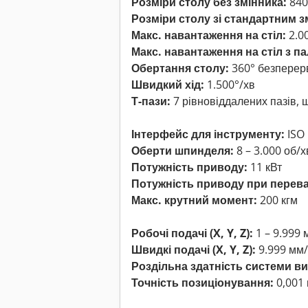
Розміри столу без змінника:
840
Розміри столу зі стандартним з
Макс. навантаження на стіл:
2.00
Макс. навантаження на стіл з п
Обертання столу:
360° безперер
Швидкий хід:
1.500°/хв
Т-пази:
7 рівновіддалених пазів, 
Інтерфейс для інструменту:
ISO 
Оберти шпинделя:
8 – 3.000 об/х
Потужність приводу:
11 кВт
Потужність приводу при перева
Макс. крутний момент:
200 кгм
Робочі подачі (X, Y, Z):
1 – 9.999 
Швидкі подачі (X, Y, Z):
9.999 мм
Роздільна здатність системи в
Точність позиціонування:
0,001 