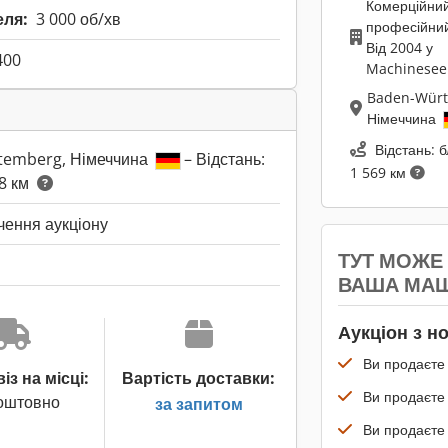
Комерційни
еля:
3 000 об/хв
професійни
Від 2004 у
400
Machinesee
Baden-Würt
Німеччина
Відстань: 
temberg, Німеччина
– Відстань:
1 569 км
68 км
нчення аукціону
ТУТ МОЖЕ
ВАША МА
Аукціон з н
Ви продаєте 
з на місці:
Вартість доставки:
Ви продаєте
оштовно
за запитом
Ви продаєте 