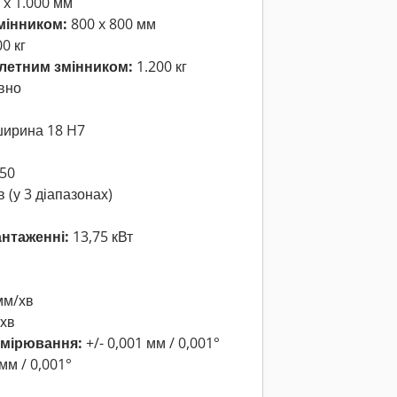
 x 1.000 мм
мінником:
800 x 800 мм
0 кг
алетним змінником:
1.200 кг
вно
ширина 18 H7
50
в (у 3 діапазонах)
нтаженні:
13,75 кВт
мм/хв
/хв
имірювання:
+/- 0,001 мм / 0,001°
мм / 0,001°