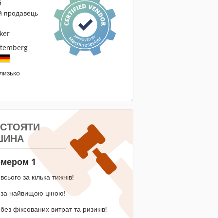
й
й продавець
ker
temberg
близько
 СТОЯТИ
ШИНА
омером 1
всього за кілька тижнів!
 за найвищою ціною!
без фіксованих витрат та ризиків!