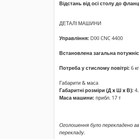
Відстань від осі столу до флан
ДЕТАЛІ МАШИНИ
Управління:
DIXI CNC 4400
Встановлена загальна потужніс
Потреба у стислому повітрі:
6 кг
Габарити & маса
Габаритні розміри (Д x Ш x В):
4.
Маса машини:
прибл. 17 т
Оголошення було перекладено а
перекладу.