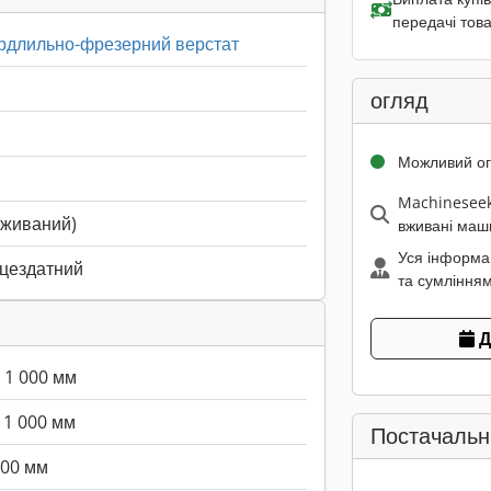
передачі това
рдлильно-фрезерний верстат
огляд
Можливий о
Machineseek
вживаний)
вживані маш
Уся інформа
ацездатний
та сумлінням
Д
1 000 мм
1 000 мм
Постачальн
000 мм