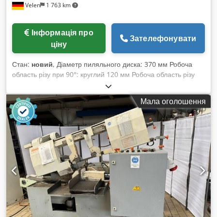
Velen
1 763 km
Інформація про
Зателефонувати
ціну
Стан:
новий
, Діаметр пиляльного диска: 370 мм Робоча
область різу при 90°: круглий 120 мм Робоча область різу
при 90°: квадратний 100 мм Робоча область різу при 90°:
прямокутний 180x100 мм Робоча висота: 925 мм Швидкість
Мала оголошення
обертання пиляльного диска: 15–70 об/хв Загальна
потужність: 1,8/2,2 кВт Вага машини: прибл. 0,71 т
Габаритні розміри: прибл. 1,9 x 1,45 x 2,1 м СПЕЦІАЛЬНА
ПРОПОЗИЦІЯ!!! Високопродуктивна вертикальна
круглопильна машина, повністю автоматична з
гідропневматичним керуванням. (20192) · Пропили під
кутом: ліворуч 60° та праворуч 45° · Гідропневматичне
керування пильним блоком Cjdpod Iin Hofx Ap Isrf ·
Електропневматичний блок подачі матеріалу · Плавний,
потужний черв'ячний привід з великим передавальним
числом, інтегрований у міцний чавунний корпус для
досягнення оптимальної якості різу · Затискний пристрій з