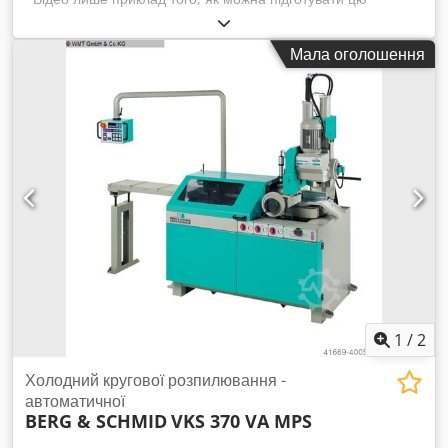
осередок Осередок зі шліфувальним роботом Kuka KR 180
Шліфувальний осередок Berger 2012 (Зовнішнє
Мала оголошення
шліфування A1) - Загальна вага приблизно 6300 кг -
Габарити осередка: приблизно 4650 x 2400 x 3100 мм 6-
осьовий робот Kuka KR 180 R2500 Extra Csdpog Saqvsfx Ap
Iorf - Рік випуску 2011 - Система керування KRC 4 -
додаткова вісь (7-ма вісь) Стрічкова шліфувальна станція
BSS10 - макс. розміри стрічки 3500 x 30 мм - макс. діаметр
контактного диска 200 мм - потужність двигуна 4 кВт 2 x
полірувальні станції, - Діаметр полірувального диска 350 -
600 мм - Потужність 5,5 кВт Шафа для зміни захватів
Стрічковий транспортер Interoll Automation GmbH -
Загальна довжина приблизно 2000 мм - Ширина стрічки
приблизно 440 мм Маємо 4 такі осередки.
1
/
2
Холодний кругової розпилювання -
автоматичної
BERG & SCHMID
VKS 370 VA MPS