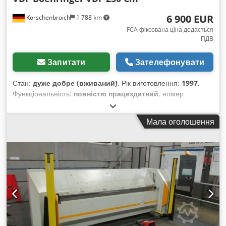
6 900 EUR
Korschenbroich
1 788 km
FCA фіксована ціна додається
ПДВ
Запитати
Зателефонувати
Стан:
дуже добре (вживаний)
, Рік виготовлення:
1997
,
Функціональність:
повністю працездатний
, номер
машини/транспортного засобу:
1114.3705-24
, Б/в токарний
верстат з ЧПК Виробник: Boehringer Модель: VDF 250Cm
Мала оголошення
Рік випуску: 1997 VDF Boehringer 250C Верстат оснащено: -
Довжина обробки: 1000 мм - Без задньої бабки - Приводний
інструмент - Спеціальний поворотний патрон - Система
керування Siemens 840C Верстат Boehringer VDF 250 Cm
— це токарний верстат з ЧПК, призначений для обробки
заготовок у патроні. Відзначається масивною конструкцією
та високою точністю обробки. Технічні характеристики
(модель 1997 року) Робоча зона: - Діаметр обробки над
станиною: 550 мм - Діаметр обробки над супортом: 480 мм
- Хід по осі X: 405 мм - Хід по осі Z: 1099 мм - Максимальна