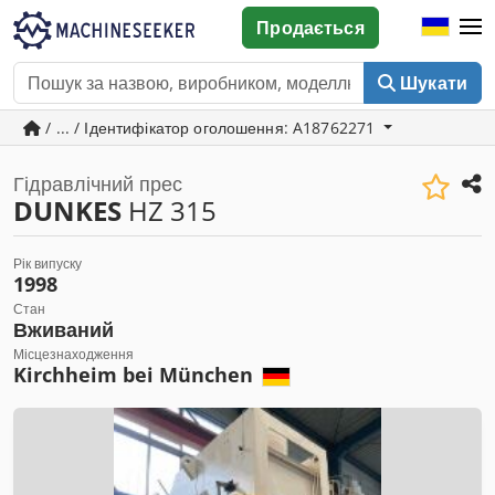
Продається
Шукати
/ ... / Ідентифікатор оголошення: A18762271
Гідравлічний прес
DUNKES
HZ 315
Рік випуску
1998
Стан
Вживаний
Місцезнаходження
Kirchheim bei München