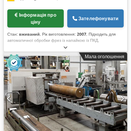
Інформація про
Зателефонувати
ціну
Стан:
вживаний
, Рік виготовлення:
2007
, Підходить для
автоматичної обробки фрез із напайкою із ПКД,
хвостовикових інструментів, а також дископодібних
інструментів, таких як пили, фрези тощо, за методом
Мала оголошення
дротяної електроерозійної обробки. Комплектація: - Повне
огородження - Охолоджувальний агрегат для діелектричної
рідини - Автоматична система пожежогасіння - Витяжна
установка N181 - Вимірювальний щуп - Машинна лампа -
Автоматична централізована система змащування - Тримач
заготовки ISO50 - Вимірювальний шпиндель Cedpfjwtmg
Dex Ap Ijrf Максимальний зовнішній діаметр фрези: 250 мм
Максимальна довжина ріжучої частини: 260 мм Діаметр
хвостовикового інструмента: 10 - 250 мм Максимальний
зовнішній діаметр дискових інструментів: 250 мм
Максимальна маса інструмента: 20 кг Хід по осі X: 275 мм
Хід по осі Y: 300 мм Хід по осі W: 200 мм Конус кріплення