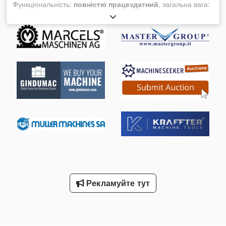
Функціональність:
повністю працездатний
, загальна вага:
2 200 кг
, KUKA KRC4 лінійна вісь 1500/3T Артикул: 8143983
Серійний номер: 143983 Лінійна вісь KUKA KRC4 — це
високоточний та надійний привід, ідеально підходящий для
промислових застосувань. Вона забезпечує точне
керування рухами та відіграє ключову роль в автоматизації
виробничих процесів і роботизованих системах. Її міцна
конструкція гарантує стабільну й надійну роботу навіть за
найскладніших умов експлуатації. Csdpfx Apsvzxg Ts Ierf
Рекламуйте тут