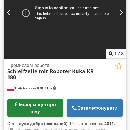
приблизно 3,8 т Габаритні розміри машини Д x Ш x В 3,42 x
2,30 x 2,40 м - 2-колонна направляюча - Оснащення:
завантажувальний роликовий конвеєр довжиною 2500 мм,
транспортер для стружки, система охолодження
1
/
8
Промислові роботи
Schleifzelle mit Roboter Kuka KR
180
Częstochowa
907 km
Інформація про
Зателефонувати
ціну
Стан:
дуже добре (вживаний)
, Рік виготовлення:
2011
,
*Відео лише приклад того, як можна підготувати цю