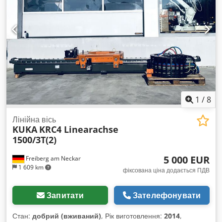
комплекті: різні стрічкові пилки В комплекті: транспортер
стружки
1
/
8
Лінійна вісь
KUKA
KRC4 Linearachse
1500/3T(2)
5 000 EUR
Freiberg am Neckar
1 609 km
фіксована ціна додається ПДВ
Запитати
Зателефонувати
Стан:
добрий (вживаний)
, Рік виготовлення:
2014
,