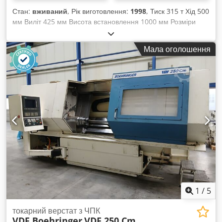
Стан:
вживаний
, Рік виготовлення:
1998
, Тиск 315 т Хід 500
мм Виліт 425 мм Висота встановлення 1000 мм Розміри
стола 1200 x 815 мм Висота стола над підлогою 800 мм
Поверхня повзуна 1100 x 700 мм Швидкість вниз 48 мм/с
Мала оголошення
Швидкість вгору 330 мм/с Робоча швидкість 19 мм/с Об'єм
масла 1600 л Потужність приводу 82,0 кВт Вага 23,0 т
Csdpfx Apjzrppvs Ierf Габарити прибл. 2,4 x 2,8 x 4,0 м з
гідравлічним приводом на маслі, керування по тиску/часу та
ходу, передня світлова завіса (Sick), управління двома
руками
1
/
5
токарний верстат з ЧПК
VDF Boehringer
VDF 250 Cm