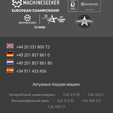
+44 20 331 800 72
+49 201 857 861 0
+49 201 857 861 80
+34 911 433 456
Актуальні пошуки машин:
Чотирибічний навантажувач
Cat 316 El
Cat 320 C
Високопідйомний візок
Cat 312 El
Cat 308 Ccr
Cat 320 Cl