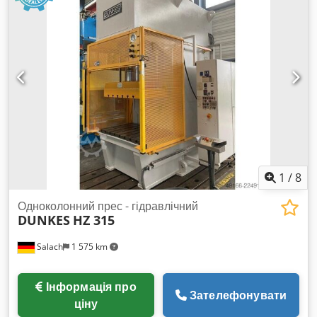
1
/
8
Одноколонний прес - гідравлічний
DUNKES
HZ 315
Salach
1 575 km
Інформація про
Зателефонувати
ціну