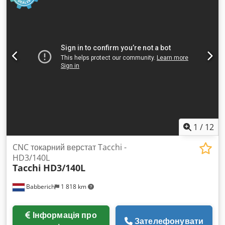
для листового металу DYAS - DYAS PDC-1500 Кількість
свердлильних головок: 1 вертикальна Потужність двигуна:
22 кВт Крутний момент шпинделя: 280 Нм Швидкість
обертання шпинделя: 10–4000 об/хв Автоматична зміна
інструменту (ATC): 16 позицій Максимальна вага заготовки:
760 кг (макс.) Chodpfx Aegbfaxjciea Максимальний діаметр
свердління: Ø40 мм
1
/
12
CNC токарний верстат Tacchi -
HD3/140L
Tacchi
HD3/140L
Babberich
1 818 km
Інформація про
Зателефонувати