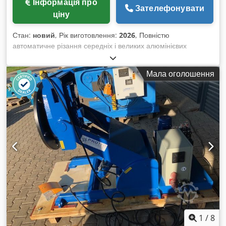
Інформація про
Зателефонувати
ціну
Стан:
новий
, Рік виготовлення:
2026
, Повністю
автоматичне різання середніх і великих алюмінієвих
профілів із простою у використанні автоматизацією. Просто
покладіть будь-який алюмінієвий профіль — машина
Мала оголошення
автоматично виявить його та розріже на завдання за
допомогою високоточної серво-системи позиціонування
матеріалу. Підтримується імпорт списків завдань Excel
через WIFI для зручного введення великих списків різання.
Для кожного покладеного для різання алюмінієвого
профілю, незалежно від його довжини, лазерний датчик
вимірює довжину. Потужний алгоритм оптимізації в
реальному часі визначає найкращий порядок обробки
заготовок для мінімізації відходів. Машина автоматично
виконує різання відповідно до розрахованого списку без
зупинок. Вам не потрібно жодних введень — просто
додавайте новий алюмінієвий матеріал. Проста,
високошвидкісна альтернатива двоголовковим пилам.
Достатньо ввести (або імпортувати) необхідні довжини та
1
/
8
кути і натиснути GO. Машина безперервно виготовляє ваші