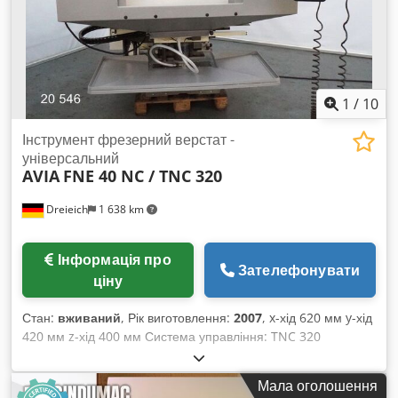
Виробництво композитів • Виробництво жалюзі, ролет і
меблів • Роздріб продажу алюмінію Модель: A550 Довжина:
6 м Лінійний вузол: ProfiStop Alpha Довжина матеріалу:
4680 мм Штовхаюча здатність: 20 — 40 кг Csdjf Ekn Dspfx
Acisha Програмне забезпечення: Optimiser
1
/
10
ВИСОКОЯКІСНІ МАШИНИ ВИРОБНИЦТВА АВСТРАЛІЇ.
Інструмент фрезерний верстат -
універсальний
AVIA
FNE 40 NC / TNC 320
Dreieich
1 638 km
Інформація про
Зателефонувати
ціну
Стан:
вживаний
, Рік виготовлення:
2007
, x-хід 620 мм y-хід
420 мм z-хід 400 мм Система управління: TNC 320
HEIDENHAIN Конус шпинделя: ISO 40 Швидкість обертання
шпинделя: 50 - 4.000 об/хв Розмір столу: 800 x 400 мм
Мала оголошення
Навантаження на стіл: 400 кг Безступінчаста подача: 0 -