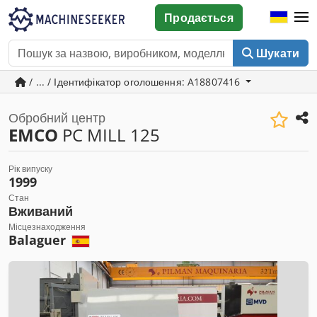
Продається
Шукати
/ ... / Ідентифікатор оголошення: A18807416
Обробний центр
EMCO
PC MILL 125
Рік випуску
1999
Стан
Вживаний
Місцезнаходження
Balaguer