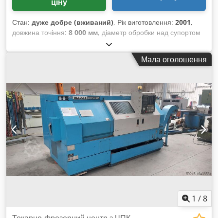
ціну
Стан:
дуже добре (вживаний)
, Рік виготовлення:
2001
,
довжина точіння:
8 000 мм
, діаметр обробки над супортом
станини:
2 000 мм
, максимальна вага заготовки:
25 000 кг
,
діаметр точіння над верхньою кареткою:
1 550 мм
, Діаметр
Мала оголошення
обробки над станиною Ø 2000 мм Діаметр обробки над
супортом 1550 мм Довжина обробки 8000 мм Отвір
шпинделя 150 мм Потужність шпинделя 95 кВт Ширина
станини 1400 мм Піноль Ø 260 Хід пінолі 200 мм Посадка
шпинделя Metric 80 Mk Вага заготовки 25000 кг Chodpfx
Aoxxxbzjciea Струм 95 A Частота обертання 360 об/хв
Подача по осі X 0 - 6000 мм/хв Подача по осі Z 0 - 6000 мм/
хв Будь ласка, зверніть увагу: Інформація на цій сторінці
була зібрана нами на основі наших знань і, по можливості,
від виробника. Інформація надається з добрими намірами,
але точність не може бути гарантована. Відповідно, це не є
представленням та умовами договору. Рекомендуємо
перевірити всі важливі деталі.
1
/
8
Токарно-фрезерний центр з ЧПК