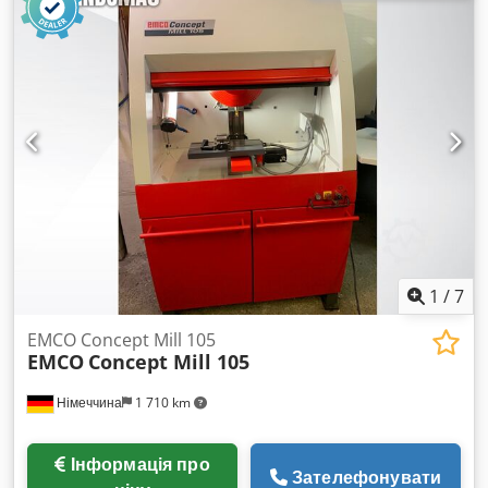
8.000 мм/хв Швидкий хід: 8,0 м/хв Потужність приводу: 6,0
кВт Висування пінолі: 80 мм Робоча напруга: 400 В
Загальна потужність: 17,0 кВт Вага машини: прибл. 2,1 т
Габарити: прибл. 1,90 x 2,70 x 2,05 м Chodpfeyq Sv Dsx
Acisa - Заводський номер: 90288 - Включення системи
управління: 25 401 год - Включення програми: 6 653 год -
Система управління: TNC 320 - Електронний ручний
маховик - Горизонтальний фрезерний шпиндель - Система
подачі охолоджуючої рідини
1
/
7
EMCO Concept Mill 105
EMCO
Concept Mill 105
Німеччина
1 710 km
Інформація про
Зателефонувати