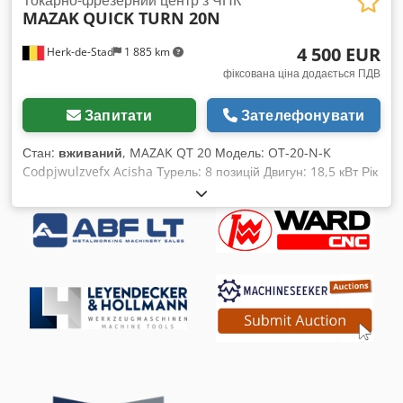
MAZAK
QUICK TURN 20N
4 500 EUR
Herk-de-Stad
1 885 km
фіксована ціна додається ПДВ
Запитати
Зателефонувати
Стан:
вживаний
, MAZAK QT 20 Модель: OT-20-N-K
Codpjwulzvefx Acisha Турель: 8 позицій Двигун: 18,5 кВт Рік
випуску: 1988 Вага: 11 700 фунтів (LBS) Патрон: діаметр 250
мм Оновлена операторська панель