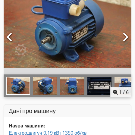
1
/
6
Дані про машину
Назва машини:
Електродвигун 0,19 кВт 1350 об/хв