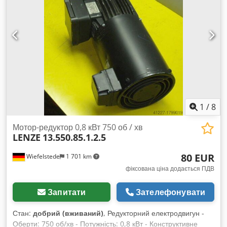
1
/
8
Мотор-редуктор 0,8 кВт 750 об / хв
LENZE
13.550.85.1.2.5
80 EUR
Wiefelstede
1 701 km
фіксована ціна додається ПДВ
Запитати
Зателефонувати
Стан:
добрий (вживаний)
, Редукторний електродвигун -
Оберти: 750 об/хв - Потужність: 0,8 кВт - Конструктивне