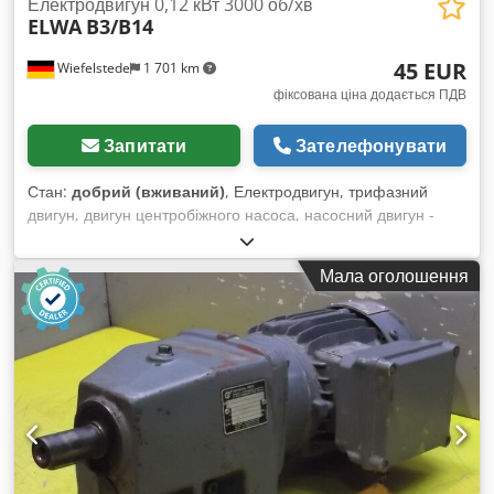
Електродвигун 0,12 кВт 3000 об/хв
ELWA
B3/B14
45 EUR
Wiefelstede
1 701 km
фіксована ціна додається ПДВ
Запитати
Зателефонувати
Стан:
добрий (вживаний)
, Електродвигун, трифазний
двигун, двигун центробіжного насоса, насосний двигун -
Виробник: ELWA, електродвигун для центробіжного насоса -
Тип/потужність: на жаль, не читається - Оберти: 3000 об/хв
Мала оголошення
- Вал: Ø 12 x 35 мм - Конструктивне виконання: B3/B14,
див. фото Cjdpfov N U U Ajx An Hsrf - Ступінь захисту: IP44
- Габарити: 225/130/В160 мм - Вага: 5,4 кг