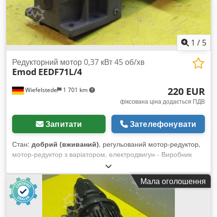
1
/
5
Редукторний мотор 0,37 кВт 45 об/хв
Emod
EEDF71L/4
220 EUR
Wiefelstede
1 701 km
фіксована ціна додається ПДВ
Запитати
Зателефонувати
Стан:
добрий (вживаний)
, регульований мотор-редуктор,
мотор-редуктор з варіатором, електродвигун - Виробник
двигуна: Emod, тип: EEDF71L/4 - Виробник редуктора: Nord,
тип: SK12-71L/4E - Потужність двигуна: 0,37 кВт - Оберти: 45
Мала оголошення
об/хв - Конструкція: B3 Crjdpjckd Hbjfx An Hsf - Привідний
вал: Ø 25 мм - Клас захисту: IP 54 - Габаритні розміри: -
Вага: 17,4 кг