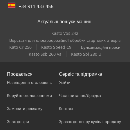
+34 911 433 456
Актуальні пошуки машин:
Kasto Vbs 242
Верстати для електроерозійної обробки стартових отворів
Kato Cr 250
Kasto Speed C9
Вулканізаційні преси
Kasto Ssb 260 Va
Kasto Sbl 280 U
Продається
Сервіс та підтримка
Розміщення оголошень
Увійти
Керуйте оголошеннями
Часті питання/Довідка
Замовити рекламу
Контакт
Знак довіри
Зразок договору купівлі-продажу