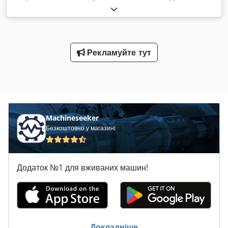
виконання: B3 - Діаметр вала: Ø 25 мм - Зовнішній
вентилятор - Ступінь захисту: IP 44 - Вага: 26 кг - Загальні
розміри: 650 x 230 x В190 мм Credpfx Ansb A R Nns Hjf
Рекламуйте тут
Machineseeker
Безкоштовно у магазині
Додаток №1 для вживаних машин!
Докладніше