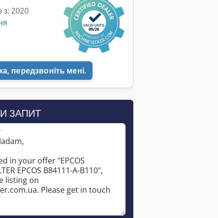
 з: 2020
ня
а, передзвоніть мені.
И ЗАПИТ
*