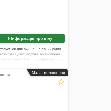
Інформація про ціну
стовується для очищення різних рідин.
 кожному з двох модулів встановлено
нтажна рама, - 1 шт. подаючий насос, -
ний клапан, - 1 шт. мембранний насос
, - 4 шт. датчики тиску з індикацією, -
Мала оголошення
зання
мплект попередньої зборки установки на