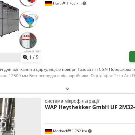
Hürth
1 763 km
1
/
5
Піч для випікання з циркуляцією повітря Газова піч CGN Порошкова
ина 12500 мм Безпосередньо від виробника. Dcjdpfxjcw Tzxo Am 
система мікрофільтрації
WAP Heythekker GmbH
UF 2M32-
Morbach
1 752 km