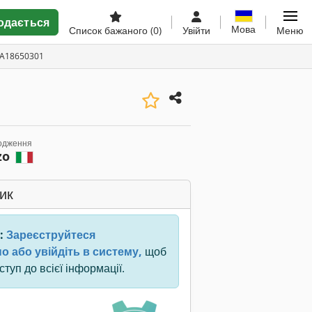
одається
Мова
Список бажаного
(0)
Увійти
Меню
 A18650301
одження
zo
ик
:
Зареєструйтеся
о або увійдіть в систему,
щоб
туп до всієї інформації.