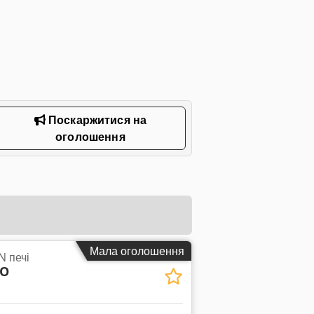
Поскаржитися на
оголошення
Мала оголошення
N печі
 O