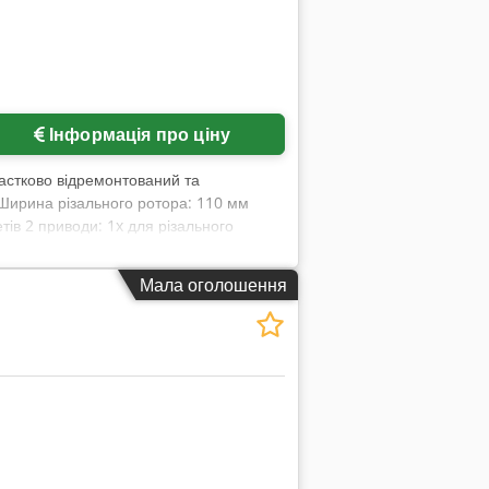
Інформація про ціну
частково відремонтований та
Ширина різального ротора: 110 мм
тів 2 приводи: 1x для різального
ної камери Огляд / пробний запуск
анни, стренг-вентилятори та
Мала оголошення
и/установки доступні зі складу