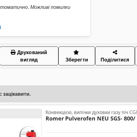
втоматично. Можливі помилки
ї
Друкований
вигляд
Зберегти
Поділитися
 зацікавити.
Конвекцією, випічки духовки газу піч CG
Romer
Pulverofen NEU SGS- 800/