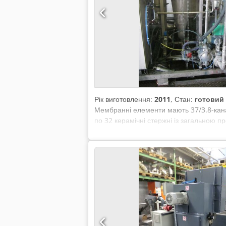
Рік виготовлення:
2011
, Стан:
готовий
Мембранні елементи мають 37/3.8-канал
по 32 керамічні стержні із загальною п
1 шт. стержневий нагрівач, - 2 шт. др
для стисненого повітря, - 1 шт. UF-кера
1 шт. щит керування відповідно до VDE 
заводі виробника.