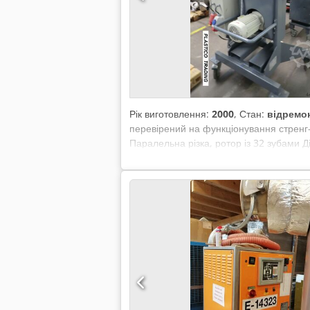
Рік виготовлення:
2000
, Стан:
відремо
перевірений на функціонування стренг
Паралельна різка, ротор із 32 зубами 
ротора – 4 кВт 1x для подаючого валка
можливий найближчим часом за домовлен
класифікаційні сита зі складу. Dodpoiy
(водокільцева, гарячий різ, а також під