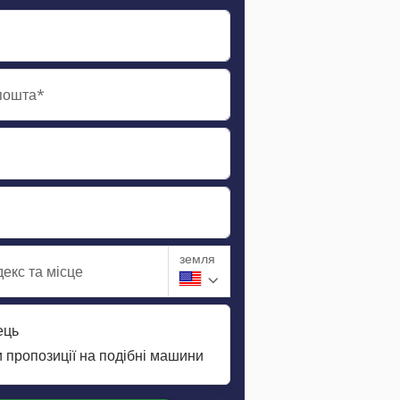
пошта*
земля
екс та місце
ець
 пропозиції на подібні машини