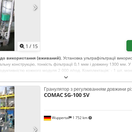
1
/
15
 до використання (вживаний)
, Установка ультрафільтрації викори
ьну конструкцію, тонкість фільтрації 0,1 мкм і довжину 1300 мм. У
родуктивністю кожного модуля 2 000 л/год. Комплектація: - 1 шт. мо
енажних насоси, - 1 шт. резервуар для промивання, - 1 шт. мембран
мічний модуль, - 1 шт. датчик температури, - 1 шт. регулюючий клапан
Гранулятор з регулюванням довжини рі
0110/0113 CE, - 1 шт. витратомір, Dcsdpfxof Dc D Hj Am Dsk - 1 ко
COMAC
SG-100 SV
Wuppertal
1 752 km