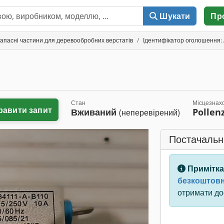
Шукати
Пр
запасні частини для деревообробних верстатів
Ідентифікатор оголошення:
Стан
Місцезнах
равити запит
Вживаний
Pollen
(неперевірений)
Постачальн
Примітка
безкоштовн
отримати дос