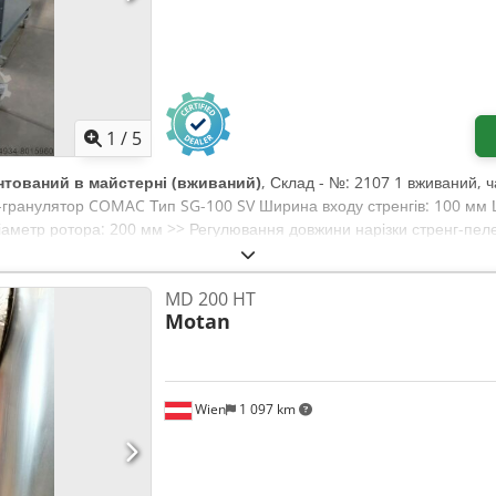
1
/
5
нтований в майстерні (вживаний)
, Склад - №: 2107 1 вживаний, 
-гранулятор COMAC Тип SG-100 SV Ширина входу стренгів: 100 мм 
Діаметр ротора: 200 мм >> Регулювання довжини нарізки стренг-пеле
 – 1,5 кВт із редуктором STÖBER Звукоізольований кожух грануляцій
істю. У нас також в наявності відповідні стренг-охолоджувальні в
MD 200 HT
yc Eefx Am Deck Інші стренг-гранулятори та інші грануляційні систем
Motan
водна грануляція).
Wien
1 097 km