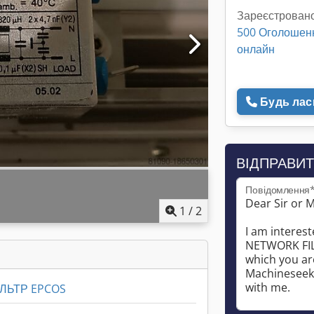
Зареєстровано
500 Оголошен
онлайн
Будь ласк
ВІДПРАВИТ
Повідомлення
1
/
2
ЛЬТР EPCOS