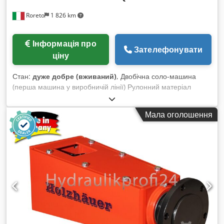
Roreto
1 826 km
Інформація про
Зателефонувати
ціну
Стан:
дуже добре (вживаний)
, Двобічна соло-машина
(перша машина у виробничій лінії) Рулонний матеріал
(кромки) Товщина (мін/макс), мм: 0,3 / 3 Плити Товщина
(мін/макс), мм: 10 / 60 Робоча ширина (мін/макс), мм: 240 /
Мала оголошення
1000 Управління / Програмне забезпечення: NC 21 /
Homatic Швидкість подачі (регульована) м/хв,
високошвидкісний режим: 10 - 60 Захисні та шумоізоляційні
кабіни ОБРОБКА ФОРМАТУ (для кожної сторони):
Фрезерний агрегат KD 10 (2 x 6,6 кВт) Dksdpfx Aoifnxxocrer
ВУЗОЛ НАКЛЕЙКИ КРОМКИ (для кожної сторони):
Приклеювальний агрегат (клей Hot Melt + попередній
розплавлювач) A3 + A34 (пакет високої швидкості) Прес-
зона Магазин кромок для рулонів (№ відсіку) 2 Попередній
фрезерний агрегат 2 x 0,55 кВт Фрезерний агрегат 2 x 0,55
кВт (0° - 30°) Фінішний агрегат (плоскі ножі + агрегат для