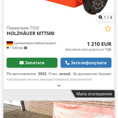
загладження) FA 11 Універсальний фрезерний агрегат для
пазування/фальцювання і профілювання UF11 (1 x 4 кВт)
0°-90°
1
/
4
Перевізник T500
HOLZHÄUER
MTT500
1 210 EUR
Sachsenheim-Häfnerhaslach
1 630 km
фіксована ціна додається ПДВ
Запитати
Зателефонувати
Рік виготовлення:
2022
, Стан:
новий
, За допомогою базової
платформи можна використовувати різноманітне
обладнання, таке як розширювачі свердловин, бурові
установки, фрези для коренів, підмітальні машини, дискові
Мала оголошення
борони тощо. Обладнання розробляється та виготовляється
в Німеччині. Завдяки високоміцним роликовим підшипникам
зусилля надійно поглинаються в аксіальному та
радіальному напрямках. Потужний гідравлічний двигун типу
HMT500, з крутним моментом до 1600 Нм, забезпечує