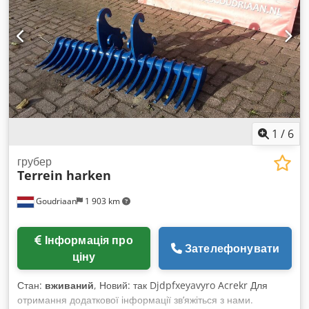
необхідну потужність для ефективної та продуктивної
роботи. Об’єм масла до 125 л/хв, тиск до 210 бар, швидкість
обертання 240 об/хв. Артикул: MTT500 Бурові установки,
свердла та інші інструменти надаються за запитом за
додаткову плату. Швидкозмінні кріплення MS 01 - MS03 -
MS08 або інші адаптери також надаються за запитом та за
додаткову плату. Djdpfedf Sgrox Acrokr
1
/
6
грубер
Terrein harken
Goudriaan
1 903 km
Інформація про
Зателефонувати
ціну
Стан:
вживаний
, Новий: так Djdpfxeyavyro Acrekr Для
отримання додаткової інформації зв’яжіться з нами.