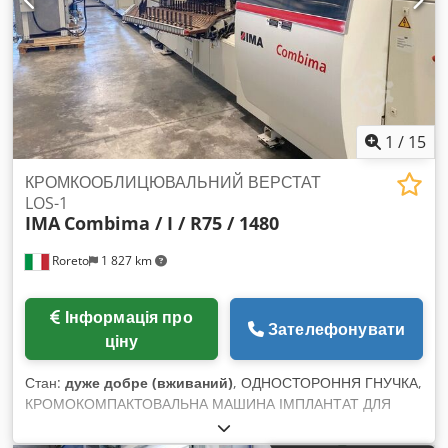
1
/
15
КРОМКООБЛИЦЮВАЛЬНИЙ ВЕРСТАТ
LOS-1
IMA
Combima / I / R75 / 1480
Roreto
1 827 km
Інформація про
Зателефонувати
ціну
Стан:
дуже добре (вживаний)
, ОДНОСТОРОННЯ ГНУЧКА,
КРОМОКОМПАКТОВАЛЬНА МАШИНА ІМПЛАНТАТ ДЛЯ
ЛОТУ 1 Товщина кромки в рулонах (мін/макс) мм: 0,3 - 3
Товщина плити (мін/макс) мм: 8 - 60 Управління: ICOS open