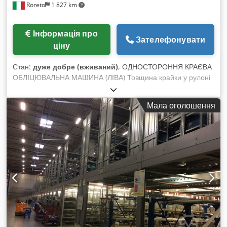
Roreto
1 827 km
1)
Інформація про
Зателефонувати
ціну
Стан:
дуже добре (вживаний)
, ОДНОСТОРОННЯ КРАЄВА
ОБЛІЦЮВАЛЬНА МАШИНА (ЛІВА) Товщина крайки у рулоні
(мін/макс), мм: 0,3 / 3 Товщина крайки у рейках / стрічках
(мін/макс), мм: 0,8 / 20 Товщина панелі (мін/макс), мм: 8 /
Мала оголошення
60 Система керування: ICOS Open Compact Швидкість
подачі, м/хв (регулюється): 6 – 30 Притиск зверху:
клиноремінний привід Регульована напрямна лінійка, з
ЧПК-керуванням Прифугувальний фрезерний агрегат з
ЧПК-керуванням 08.376 (4,5 кВт x 2) Лампи для нагріву
бічної поверхні заготовки Нанесення клею (гарячий розплав
+ попередній розплавлювач) 283.1513 + 283.201 Зона
притиску крайки Автоматичний магазин кромки для рулонів
(відділення №): 1 Обрізний агрегат 08.42 (0,66 кВт x 2),
макс. 30 м/хв, 0°-25° Фрезерний агрегат 08.055 (1,85 кВт x
2) 0°-30° Спрей-агрегат (для змащувальної рідини)
Контурний фрезерний агрегат для тонкого фрезерування, з