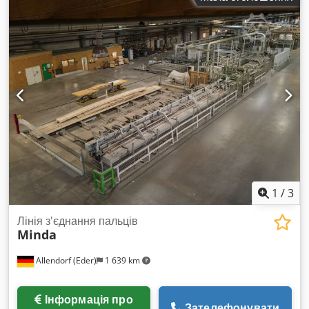
1
/
3
Лінія з'єднання пальців
Minda
Allendorf (Eder)
1 639 km
Інформація про
Зателефонувати