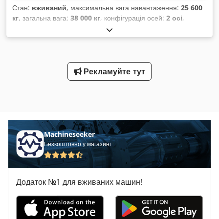
Стан:
вживаний
, максимальна вага навантаження:
25 600
кг
, загальна вага:
38 000 кг
, конфігурація осей:
2 осі
,
перша реєстрація:
07/2025
, наступна перевірка (TÜV):
07/2027
, Обладнання:
ABS
,
Рекламуйте тут
Machineseeker
Безкоштовно у магазині
Додаток №1 для вживаних машин!