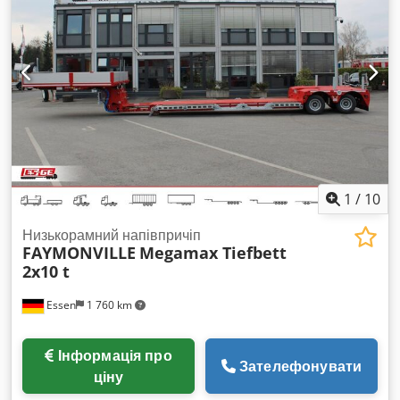
ВАРТОСТІ ДЛЯ ПОРІВНЯННЯ: 8.000 € — новий плоский
двигун 18,5 кВт з фланцем Codpfecbq Nwox Aitoha 4.300 €
— новий позиціонуючий мотор-редуктор 1.700 € — новий
диск для циркулярної пилки AKE, D 900 мм, Z 120 мінус
10% 8.500 € — новий електричний шафа керування ____
22.500 € без сталевої конструкції та монтажу - Спеціальна
пила після капремонту використовувалась лише близько 5
годин >> 100% виробництво Західна Німеччина з 6-
місячною гарантією
1
/
10
Низькорамний напівпричіп
FAYMONVILLE
Megamax Tiefbett
2x10 t
Essen
1 760 km
Інформація про
Зателефонувати
ціну