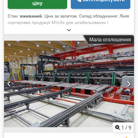
ціну
Стан:
вживаний
, Ціна за запитом. Склад обладнання: Лінія
сортировки продукції Minda для штабельованих і
ламельних розмірів Ширина штабеля: макс. 1 200 мм
Висота штабеля: макс. 1 200 мм Довжина штабеля: 2 000–5
Мала оголошення
000 мм Codpfswwg Amsx Aitjha Вага штабеля: макс. 3 т
Ширина ламелі: 80–260 мм Товщина ламелі: 23–80 мм (у
стандарті 46 мм) Максимальний поперечний переріз: 80 ×
260 мм = 208 см² Продуктивність вакуумного укладання з
підйомною колонною: Секція I: 3 шари/хвилину Секція II: 2
шари/хвилину Система мікрошипового з'єднання від фірми
Grecon Система розвантаження штабелів, стругальний
конвеєр та поперечні пересувні платформи від компанії
Minda
1
/
9