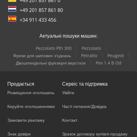
+49 201 857 861 0
+49 201 857 861 80
+34 911 433 456
Актуальні пошуки машин:
Pezzolato Pth 300
Pezzolato
Фрези для шипових з'єднань
Petratto
Peugeot
Двошпиндельні фрезерні верстати
Pev 1 4 B Od
Продається
Сервіс та підтримка
Розміщення оголошень
Увійти
Керуйте оголошеннями
Часті питання/Довідка
Замовити рекламу
Контакт
Знак довіри
Зразок договору купівлі-продажу