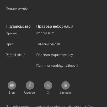
Подати аукціон
Підприємство
Правова інформація
Про нас
Impressum
Прес
Загальні умови
Робочі місця
Правила маркетплейсу
Політика конфіденційності
Blog
Facebook
X
LinkedIn
Вся інформація, пропозиції та ціни на цій сторінці є без