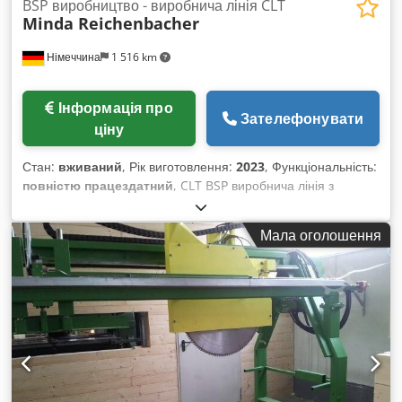
BSP виробництво - виробнича лінія CLT
Minda Reichenbacher
Німеччина
1 516 km
Інформація про
Зателефонувати
ціну
Стан:
вживаний
, Рік виготовлення:
2023
, Функціональність:
повністю працездатний
, CLT BSP виробнича лінія з
обробним центром з ЧПК Продуктивність: прибл. 25 000 м³/
рік при двозмінній роботі Опис функцій/склад обладнання: -
Мала оголошення
Подача поздовжніх ламелей: завантаження – розділення -
Подача поперечних ламелей: завантаження – вакуумне
розшарування – подача до строгального верстата -
Формування та буферизація поздовжніх шарів: підготовка
поздовжніх шарів і місце приймання - Формування та
буферизація поперечних шарів: двоповерховий буфер для
поперечних шарів – місце приймання поперечних шарів -
Зона укладання та нанесення клею: вакуумний портал
укладання – портал нанесення клею – стіл укладання -