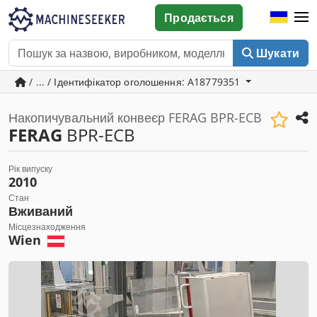
Продається
Шукати
/ ... / Ідентифікатор оголошення: A18779351
Накопичувальний конвеєр FERAG BPR-ECB
FERAG
BPR-ECB
Рік випуску
2010
Стан
Вживаний
Місцезнаходження
Wien