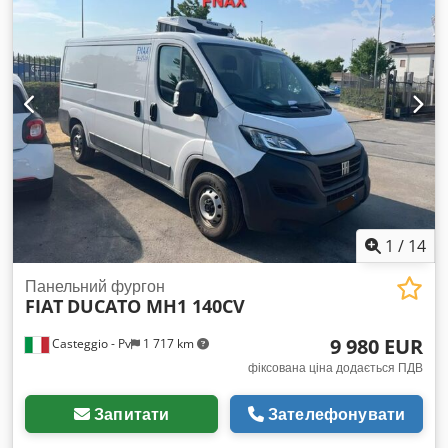
1
/
14
Панельний фургон
FIAT
DUCATO MH1 140CV
9 980 EUR
Casteggio - Pv
1 717 km
фіксована ціна додається ПДВ
Запитати
Зателефонувати