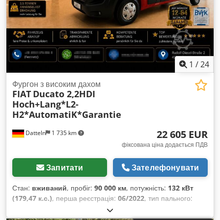
центральний замок
,
1
/
24
Фургон з високим дахом
FIAT
Ducato 2,2HDI
Hoch+Lang*L2-
H2*AutomatiK*Garantie
22 605 EUR
Datteln
1 735 km
фіксована ціна додається ПДВ
Запитати
Зателефонувати
Стан:
вживаний
, пробіг:
90 000 км
, потужність:
132 кВт
(179,47 к.с.)
, перша реєстрація:
06/2022
, тип пального:
дизель
, загальна вага:
3 500 кг
, колір:
червоний
, тип
передачі:
автоматичний
, клас викидів:
Євро 6
, кількість