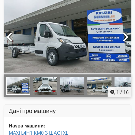
1
/
16
Дані про машину
Назва машини:
MAXI L4H1 KM0 З ШАСІ XL