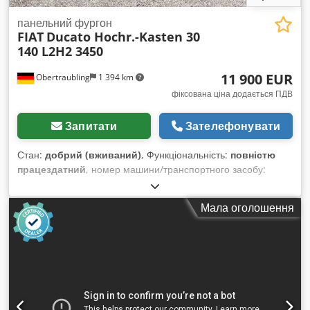
панельний фургон
FIAT
Ducato Hochr.-Kasten 30
140 L2H2 3450
11 900 EUR
Obertraubling
1 394 km
фіксована ціна додається ПДВ
Запитати
Зателефонувати
Стан:
добрий (вживаний)
, Функціональність:
повністю
працездатний
, номер машини/транспортного засобу:
RGO5137
, пробіг:
89 998 км
, потужність:
103 кВт (140,04
к.с.)
, перша реєстрація:
02/2023
, тип пального:
дизель
,
Мала оголошення
маса без навантаження:
1 960 кг
, максимальна вага
навантаження:
1 100 кг
, загальна вага:
3 040 кг
, колісна
база:
3 450 мм
, наступна перевірка (TÜV):
05/2028
, паливо:
дизель
, колір:
білий
, тип передачі:
механічний
, кількість
передач:
6
, клас викидів:
Євро 6
, кількість місць:
3
, довжина
вантажного відсіку:
3 100 мм
, ширина вантажного відсіку:
1 860 мм
, висота вантажного відсіку:
1 920 мм
, Обладнання: