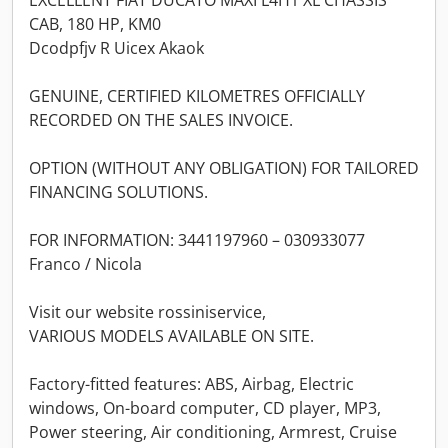
EXCELLENT FIAT DUCATO MAXI L4H1 XL CHASSIS
CAB, 180 HP, KM0
Dcodpfjv R Uicex Akaok
GENUINE, CERTIFIED KILOMETRES OFFICIALLY
RECORDED ON THE SALES INVOICE.
OPTION (WITHOUT ANY OBLIGATION) FOR TAILORED
FINANCING SOLUTIONS.
FOR INFORMATION: 3441197960 – 030933077
Franco / Nicola
Visit our website rossiniservice,
VARIOUS MODELS AVAILABLE ON SITE.
Factory-fitted features: ABS, Airbag, Electric
windows, On-board computer, CD player, MP3,
Power steering, Air conditioning, Armrest, Cruise