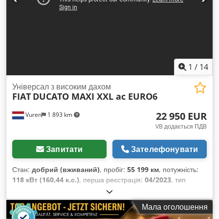
ABS, AdBlue, EBS (Електронна гальмівна система),
Блютуз, Порт USB, асистент рушання на підйомі,
бортовий комп’ютер, гідропідсилювач керма,
електричне регулювання вікон, електронна програма
стабільності (ESP), кондиціонер, моніторинг тиску в
шинах, паркувальні датчики, подушка безпеки,
реєстрація вантажівки, розсувні двері, старт-стоп
1
/
14
система, фільтр сажі, центральний замок
,
Універсал з високим дахом
FIAT
DUCATO MAXI XXL ac EURO6
22 950 EUR
Vuren
1 893 km
VB додається ПДВ
Запитати
Зателефонувати
Стан:
добрий (вживаний)
, пробіг:
55 199 км
, потужність:
118 кВт (160,44 к.с.)
, перша реєстрація:
04/2023
, тип
пального:
дизель
, розмір шини:
225/70R16
, конфігурація
осей:
4x2
, колісна база:
4 040 мм
, паливо:
дизель
, колір:
Мала оголошення
білий
, водійська кабіна:
денна кабіна
, тип передачі: