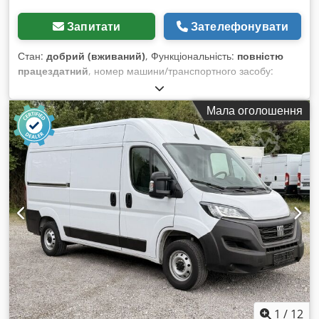
Запитати
Зателефонувати
Стан:
добрий (вживаний)
, Функціональність:
повністю
працездатний
, номер машини/транспортного засобу:
RGO5113
, пробіг:
68 023 км
, потужність:
103 кВт (140,04
к.с.)
, перша реєстрація:
01/2023
, тип пального:
дизель
,
Мала оголошення
маса без навантаження:
1 960 кг
, максимальна вага
навантаження:
1 100 кг
, загальна вага:
3 040 кг
, колісна
база:
3 450 мм
, наступна перевірка (TÜV):
05/2028
, паливо:
дизель
, колір:
білий
, тип передачі:
механічний
, кількість
передач:
6
, клас викидів:
Євро 6
, кількість місць:
3
, довжина
вантажного відсіку:
3 100 мм
, ширина вантажного відсіку:
1 860 мм
, висота вантажного відсіку:
1 920 мм
, Обладнання:
ABS, AdBlue, EBS (Електронна гальмівна система),
бортовий комп’ютер, гідропідсилювач керма,
електронна програма стабільності (ESP), кондиціонер,
моніторинг тиску в шинах, паркувальні датчики,
подушка безпеки, реєстрація вантажівки, розсувні
двері, старт-стоп система, фільтр сажі, центральний
замок
,
1
/
12