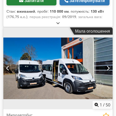
Запитати
Зателефонувати
Стан:
вживаний
, пробіг:
110 000 км
, потужність:
130 кВт
(176,75 к.с.)
, перша реєстрація:
09/2019
, загальна вага:
3 500 кг
, колір:
червоний
, тип передачі:
механічний
, клас
викидів:
Євро 6
, кількість місць:
7
, Обладнання:
ABS,
Мала оголошення
кондиціонер, стояночний обігрівач, фільтр сажі,
центральний замок
,
1
/
50
Мікроавтобус