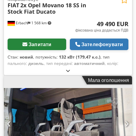
FIAT
2x Opel Movano 18 SS in
Stock Fiat Ducato
49 490 EUR
Erbach
1 568 km
фіксована ціна додається ПДВ
Запитати
Зателефонувати
Стан:
новий
, потужність:
132 кВт (179,47 к.с.)
, тип
пального:
дизель
, тип передачі:
автоматичний
, колір:
білий
, кількість місць:
18
, Рік виготовлення:
2026
,
Обладнання:
ABS, електронна програма стабільності
Мала оголошення
(ESP), кондиціонер, фільтр сажі
,