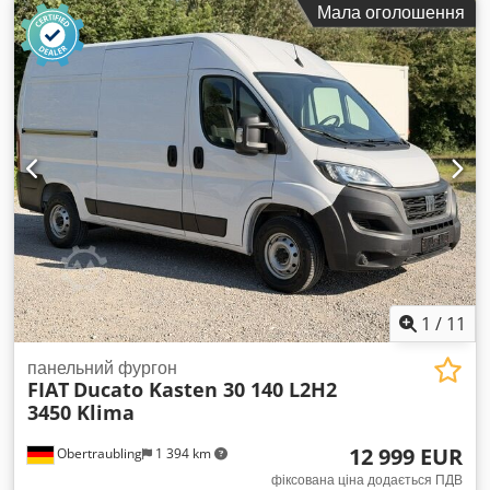
Мала оголошення
місць:
3
, загальна довжина:
5 600 мм
, довжина вантажного
відсіку:
3 100 мм
, Обладнання:
ABS, кондиціонер,
навігаційна система, фільтр сажі, центральний замок
,
1
/
11
панельний фургон
FIAT
Ducato Kasten 30 140 L2H2
3450 Klima
12 999 EUR
Obertraubling
1 394 km
фіксована ціна додається ПДВ