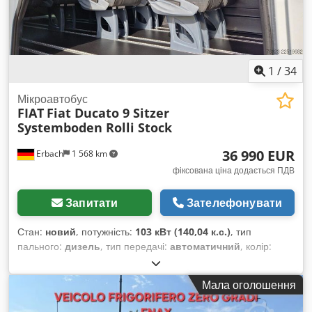
1
/
34
Мікроавтобус
FIAT
Fiat Ducato 9 Sitzer
Systemboden Rolli Stock
36 990 EUR
Erbach
1 568 km
фіксована ціна додається ПДВ
Запитати
Зателефонувати
Стан:
новий
, потужність:
103 кВт (140,04 к.с.)
, тип
пального:
дизель
, тип передачі:
автоматичний
, колір:
білий
, кількість місць:
9
, Рік виготовлення:
2026
,
Обладнання:
ABS, електронна програма стабільності
Мала оголошення
(ESP), кондиціонер, фільтр сажі
,