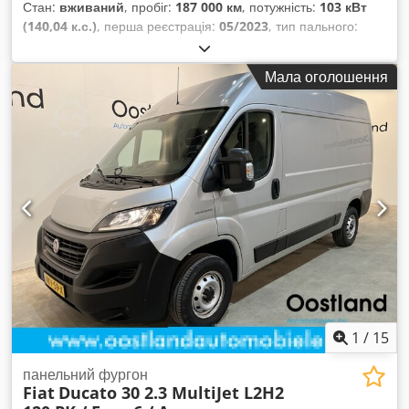
Стан:
вживаний
, пробіг:
187 000 км
, потужність:
103 кВт
(140,04 к.с.)
, перша реєстрація:
05/2023
, тип пального:
дизель
, колір:
білий
, тип передачі:
механічний
, клас
викидів:
Євро 6
, Рік виготовлення:
2023
, Обладнання:
Мала оголошення
гідропідсилювач керма, кондиціонер, потрапив у
аварію, розсувні двері, центральний замок
,
1
/
15
панельний фургон
Fiat
Ducato 30 2.3 MultiJet L2H2