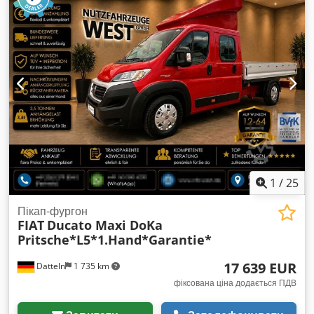
механічний
, кількість передач:
6
, клас викидів:
Євро 6
,
підвіска:
інше
, кількість місць:
3
, загальна довжина:
6 460
мм
, загальна ширина:
2 050 мм
, загальна висота:
2 520 мм
,
довжина вантажного відсіку:
4 000 мм
, ширина вантажного
відсіку:
1 850 мм
, висота вантажного відсіку:
1 900 мм
, Рік
виготовлення:
2023
, Обладнання:
ABS, Apple CarPlay,
Блютуз, електричне регулювання вікон,
електрорегульоване дзеркало, зчеплення причепа,
кондиціонер, круїз-контроль, система контролю тяги,
центральний замок
,
1
/
25
Пікап-фургон
FIAT
Ducato Maxi DoKa
Pritsche*L5*1.Hand*Garantie*
17 639 EUR
Datteln
1 735 km
фіксована ціна додається ПДВ