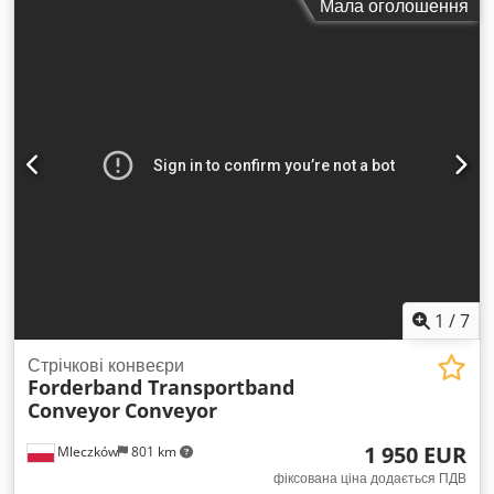
Мала оголошення
Tex Abnja
1
/
7
Стрічкові конвеєри
Forderband Transportband
Conveyor
Conveyor
1 950 EUR
Mleczków
801 km
фіксована ціна додається ПДВ