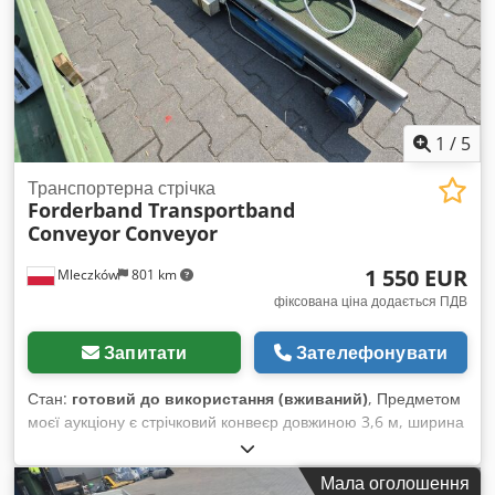
1
/
5
Транспортерна стрічка
Forderband Transportband
Conveyor
Conveyor
1 550 EUR
Mleczków
801 km
фіксована ціна додається ПДВ
Запитати
Зателефонувати
Стан:
готовий до використання (вживаний)
, Предметом
моєї аукціону є стрічковий конвеєр довжиною 3,6 м, ширина
стрічки 0,32 м. Можлива доставка. Dwsdpfozawbqjx Abnoa
Мала оголошення