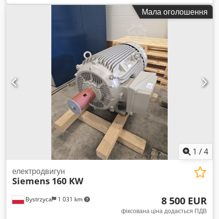
Tmrgbekr ✅ Можливість організації транспортування
Мала оголошення
Dsdpfx Abeyzac Ionswa ✅ Великий вибір стрічкових
конвеєрів, наявних на складі Запрошуємо до співпраці.
Допоможемо підібрати відповідний стрічковий конвеєр для
ваших потреб.
1
/
4
електродвигун
Siemens
160 KW
8 500 EUR
Bystrzyca
1 031 km
фіксована ціна додається ПДВ