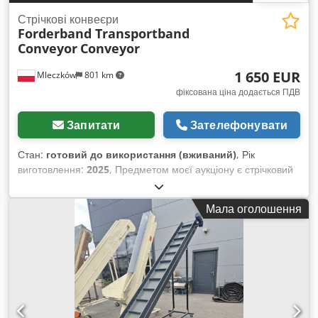
Стрічкові конвеєри
Forderband Transportband
Conveyor
Conveyor
1 650 EUR
Mleczków
801 km
фіксована ціна додається ПДВ
Запитати
Зателефонувати
Стан:
готовий до використання (вживаний)
, Рік
виготовлення:
2025
, Предметом моєї аукціону є стрічковий
транспортер довжиною 3 м або 4 м, ширина стрічки 0,4 м.
Можливість транспортування. Djdpsv Iyqasfx Abnjwa
Мала оголошення