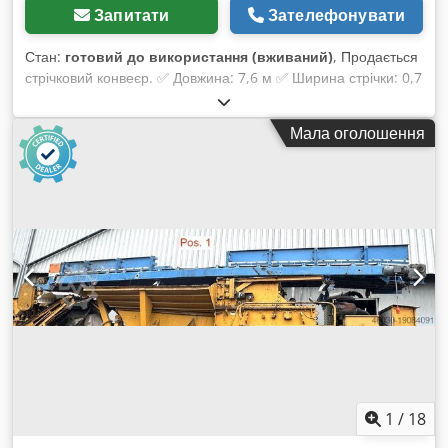
Запитати
Зателефонувати
Стан:
готовий до використання (вживаний)
, Продається
стрічковий конвеєр. ✅ Довжина: 7,6 м ✅ Ширина стрічки: 0,7
м ✅ Можливість організації транспортування ✅ Великий
вибір стрічкових конвеєрів, доступних на складі Запрошуємо
Мала оголошення
до співпраці. Допоможемо підібрати відповідний стрічковий
конвеєр, який відповідатиме вашим потребам. Dwjdpfsznkt
Ijx Abnea
1
/
18