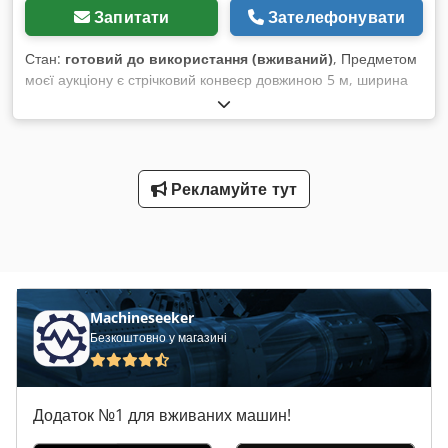
Запитати
Зателефонувати
Стан:
готовий до використання (вживаний)
, Предметом
моєї аукціону є стрічковий конвеєр довжиною 5 м, ширина
стрічки 125 см. Можливість транспортування. Dwedpfsr
Drruex Abnea
Рекламуйте тут
Machineseeker
Безкоштовно у магазині
Додаток №1 для вживаних машин!