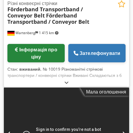
Різні конвеєрні стрічки
Förderband Transportband /
Conveyor Belt
Förderband
Transportband / Conveyor Belt
Wartenberg
1 415 km
Інформація про
Зателефонувати
ціну
Стан:
вживаний
, № 10019 Різноманітні стрічкові
транспортери / конвеєрні стрічки Вживані Складаються з 6
позицій: Поз. 1: Синій транспортер, приблизно 8000 x 800
мм (Д x Ш), використовувався для сміття Поз. 2: Оранжевий
Мала оголошення
транспортер, приблизно 12000 x 1200 мм (Д x Ш), майже
новий Поз. 4: Два синіх мобільних транспортери, кожен
приблизно 10000 x 800 мм (Д x Ш) Поз. 5: Два бірюзових
транспортери: 1-а стрічка — приблизно 10000 x 1600 мм (Д
x Ш), 2-а стрічка — приблизно 4500 x 1400 мм (Д x Ш), дуже
потужні — з металевим дном, кожен потребує нового
двигуна та редуктора Поз. 6: Синій транспортер Westeria,