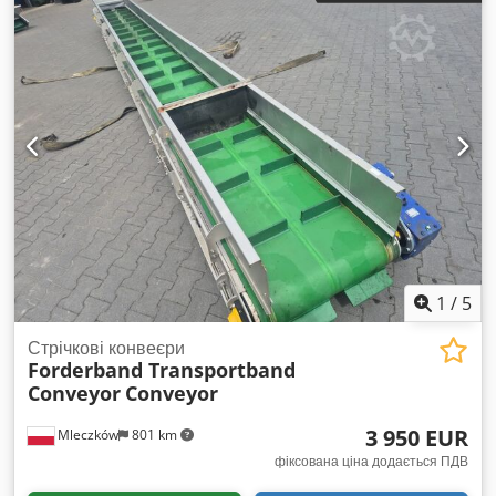
1
/
5
Стрічкові конвеєри
Forderband Transportband
Conveyor
Conveyor
3 950 EUR
Mleczków
801 km
фіксована ціна додається ПДВ