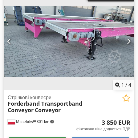
1
/
4
Стрічкові конвеєри
Forderband Transportband
Conveyor
Conveyor
3 850 EUR
Mleczków
801 km
фіксована ціна додається ПДВ