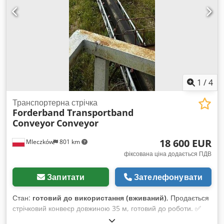
1
/
4
Транспортерна стрічка
Forderband Transportband
Conveyor
Conveyor
18 600 EUR
Mleczków
801 km
фіксована ціна додається ПДВ
Запитати
Зателефонувати
Стан:
готовий до використання (вживаний)
, Продається
стрічковий конвеєр довжиною 35 м, готовий до роботи. ✅
Довжина: 35 м ✅ Ширина стрічки: 0,65 м Dobqepq R Dbs