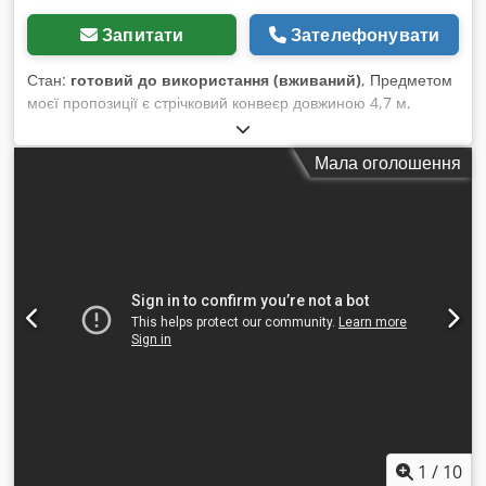
Запитати
Зателефонувати
Стан:
готовий до використання (вживаний)
, Предметом
моєї пропозиції є стрічковий конвеєр довжиною 4,7 м,
ширина стрічки 1,35 м. Є чотири ідентичні одиниці. Ціна
вказана за одну штуку. Dwodpfswz Uktox Abnja
Мала оголошення
1
/
10