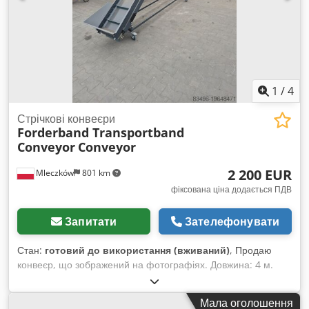
1
/
4
Стрічкові конвеєри
Forderband Transportband
Conveyor
Conveyor
2 200 EUR
Mleczków
801 km
фіксована ціна додається ПДВ
Запитати
Зателефонувати
Стан:
готовий до використання (вживаний)
, Продаю
конвеєр, що зображений на фотографіях. Довжина: 4 м.
Ширина стрічки: 0,4 м. Готовий до використання. Запрошую
до контакту. Dedpfx Aow Dx T Djbnewa
Мала оголошення