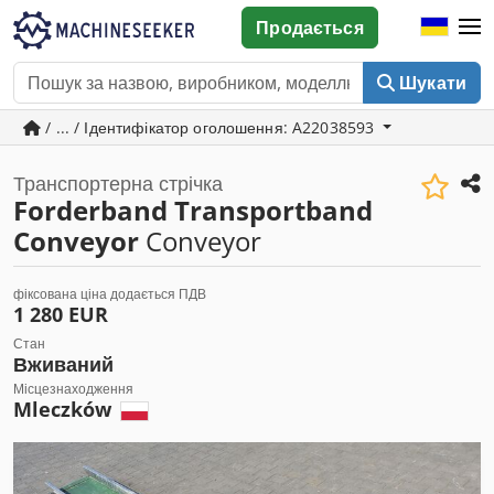
Продається
Шукати
/ ... / Ідентифікатор оголошення: A22038593
Транспортерна стрічка
Forderband Transportband
Conveyor
Conveyor
фіксована ціна додається ПДВ
1 280 EUR
Стан
Вживаний
Місцезнаходження
Mleczków