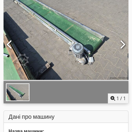
1
/
1
Дані про машину
Назва машини: