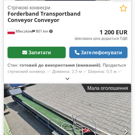
Стрічкові конвеєри
Forderband Transportband
Conveyor
Conveyor
1 200 EUR
Mleczków
801 km
фіксована ціна додається ПДВ
Запитати
Зателефонувати
Стан:
готовий до використання (вживаний)
, Продається
стрічковий конвеєр. ✅ Довжина: 2,5 м ✅ Ширина: 0,5 м ✅
Можлива організація транспортування ✅ Широкий вибір
стрічкових конвеєрів в наявності Запрошуємо до співпраці.
Мала оголошення
Допоможемо підібрати відповідний стрічковий конвеєр, який
відповідатиме вашим потребам. Dodezp U Ixspfx Abnowa