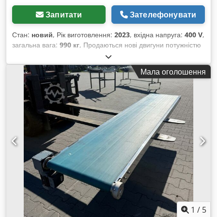
Запитати
Зателефонувати
Стан:
новий
, Рік виготовлення:
2023
, вхідна напруга:
400 V
,
загальна вага:
990 кг
, Продаються нові двигуни потужністю
160 кВт. Виробник: Siemens. Гарантія: 12 місяців. Dodpfx
Ajwr Tzrobnswa В наявності: 4 штуки. НОВІ.
Мала оголошення
1
/
5