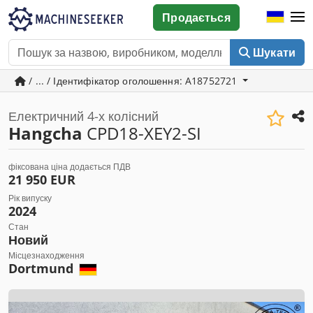
Продається
Шукати
/ ... / Ідентифікатор оголошення: A18752721
Електричний 4-х колісний
Hangcha
CPD18-XEY2-SI
фіксована ціна додається ПДВ
21 950 EUR
Рік випуску
2024
Стан
Новий
Місцезнаходження
Dortmund