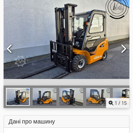
1
/
15
Дані про машину