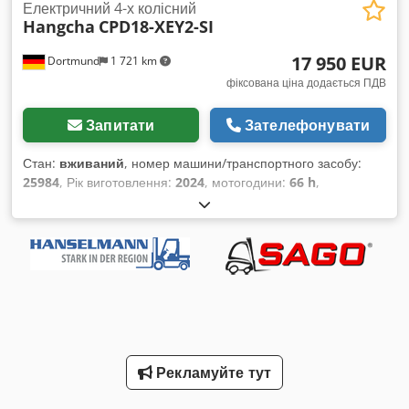
Електричний 4-х колісний
Hangcha
CPD18-XEY2-SI
17 950 EUR
Dortmund
1 721 km
фіксована ціна додається ПДВ
Запитати
Зателефонувати
Стан:
вживаний
, номер машини/транспортного засобу:
25984
, Рік виготовлення:
2024
, мотогодини:
66 h
,
вантажопідйомність:
1 800 кг
, висота підйому:
4 700 мм
,
вільний підйом:
1 450 мм
, тип пального:
електричний
, тип
щогли:
триплекс
, конструктивна висота:
2 290 мм
,
Обладнання:
бічне зміщення
, .: 25984 Деталі обладнання:
Рік випуску: 2024 Вантажопідйомність: 1800 кг Висота
підйому: 4700 мм Напрацьовані години: 66 год. Висота
вільного підйому: 1450 мм Тип мачти: Триплексна Висота
мачти: 2210 мм Довжина/ширина/висота: 2240 / 1130 /
2290 мм Робоча вага: 3210 кг Акумулятор: 2024 рік ----
Рекламуйте тут
Комплектація: * Захисний навіс * 3-й гідравлічний контур
Cedpfx Acsxvqmqj Dorf * 4-й гідравлічний контур *