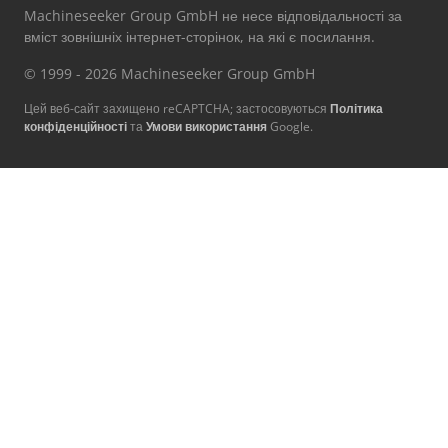
Machineseeker Group GmbH не несе відповідальності за
вміст зовнішніх інтернет-сторінок, на які є посилання.
© 1999 - 2026 Machineseeker Group GmbH
Цей веб-сайт захищено reCAPTCHA; застосовуються
Політика
конфіденційності
та
Умови використання
Google.