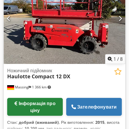
1
/
8
Ножичний підйомник
Haulotte
Compact 12 DX
Massing
1 366 km
Інформація про
Зателефонувати
ціну
Стан:
добрий (вживаний)
, Рік виготовлення:
2015
, висота
підйому:
10 200 мм
, тип пального:
дизель
, колір: