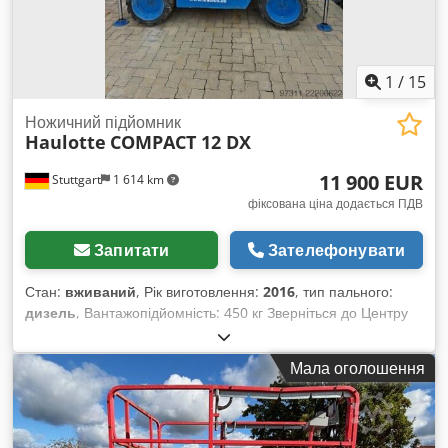
собою. SkyJack 7,80 м, електрична ножична платформа.
(дизель) Швидкість руху 0,8 - 5,5 км/год Радіус розвороту 3,5
м Загальна вага 4 110 кг загальні сліди використання
1
/
15
Ножичний підйомник
Haulotte
COMPACT 12 DX
11 900 EUR
Stuttgart
1 614 km
фіксована ціна додається ПДВ
Запитати
Зателефонувати
Стан:
вживаний
, Рік виготовлення:
2016
, тип пального:
дизель
, Вантажопідйомність: 450 кг Зверніться до Центру
вживаного обладнання для отримання додаткової
інформації. Dsdpfx Adezg Af Tetock
Мала оголошення