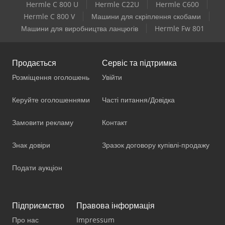
Hermle C 800 U
Hermle C22U
Hermle C600
Hermle C 800 V
Машини для скріплення скобами
Машини для виробництва ланцюгів
Hermle Fw 801
Продається
Сервіс та підтримка
Розміщення оголошень
Увійти
Керуйте оголошеннями
Часті питання/Довідка
Замовити рекламу
Контакт
Знак довіри
Зразок договору купівлі-продажу
Подати аукціон
Підприємство
Правова інформація
Про нас
Impressum