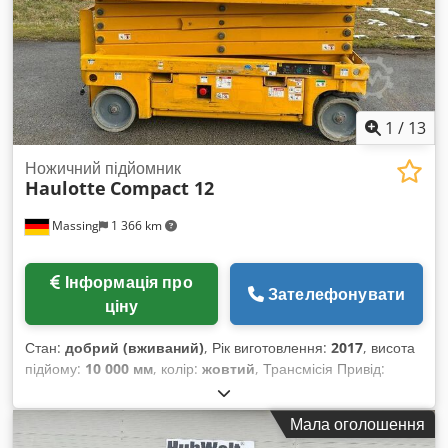
1
/
13
Ножичний підйомник
Haulotte
Compact 12
Massing
1 366 km
Інформація про
Зателефонувати
ціну
Стан:
добрий (вживаний)
, Рік виготовлення:
2017
, висота
підйому:
10 000 мм
, колір:
жовтий
, Трансмісія Привід:
колісний Ваги Власна вага: 2630 кг Функціональні
характеристики Робоча висота: 1200 см Розміри вантажного
Мала оголошення
відсіку: 245 x 120 x 238 см Маркування CE: так Технічне