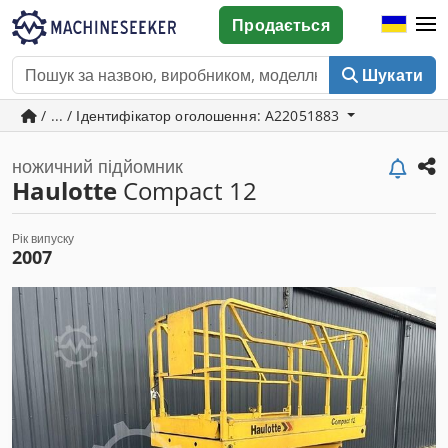
Продається
Шукати
/ ... / Ідентифікатор оголошення: A22051883
ножичний підйомник
Haulotte
Compact 12
Рік випуску
2007