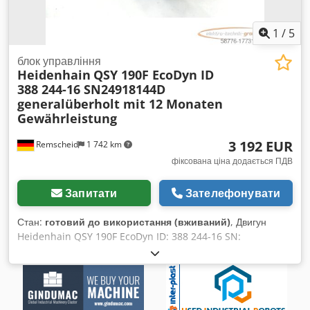
1
/
5
блок управління
Heidenhain
QSY 190F EcoDyn ID
388 244-16 SN24918144D
generalüberholt mit 12 Monaten
Gewährleistung
3 192 EUR
Remscheid
1 742 km
фіксована ціна додається ПДВ
Запитати
Зателефонувати
Стан:
готовий до використання (вживаний)
, Двигун
Heidenhain QSY 190F EcoDyn ID: 388 244-16 SN:
24918144D, професійно повністю відремонтований і
протестований, з 12-місячною гарантією, 100%
працездатний, комплектація згідно з фото, вживаний, у
хорошому стані, 100% працездатний, комплектація згідно з
фото. Dodpfxju Sd Axe Aiaock