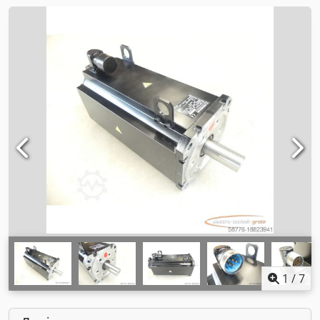
1
/
7