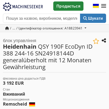
Продається
Шукати
/ ... / Ідентифікатор оголошення: A18823941
блок управління
Heidenhain
QSY 190F EcoDyn ID
388 244-16 SN24918144D
generalüberholt mit 12 Monaten
Gewährleistung
фіксована ціна додається ПДВ
3 192 EUR
Стан
Вживаний
Місцезнаходження
Remscheid