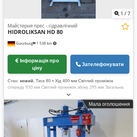
1
/
7
Майстерня прес - гідравлічний
HIDROLIKSAN
HD 80
Günzburg
1 538 km
Інформація про
Зателефонувати
ціну
Стан:
новий
, Тиск 80 т Хід 400 мм Світлий проміжок
спереду 930 мм Світлий проміжок збоку 295 мм Загальна
потужність 4,0 кВт Швидкість подачі 7,4 мм/с Швидкість
зворотного ходу 11,5 мм/с Циліндр 160x95 мм Вага машини
Мала оголошення
прибл. 725 кг Габарити прибл. 1560x850x2400 мм Cedpsyv
Nbcsfx Ahzjrf Оснащення: - Міцна зварна конструкція -
Пресовий циліндр з можливістю бокового налаштування -
Керування електричним важелем або вручну за допомогою
ручного важеля - Індикатор тиску за допомогою манометра