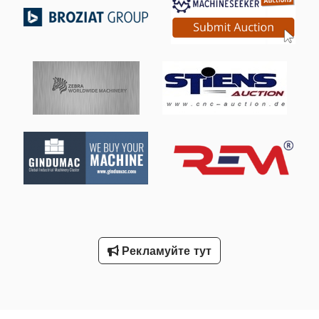
Напруга: 170/200 В - Потужність: 6,5 кВт - Обороти: 3000
об/хв - Тахогенератор: Hübner TDP 0,2 T-4 60В, 1000/макс.
9000 об/хв Cedpfxjq Rxz To Ahzerf - Технічні дані: див.
фото з табличкою - Вал: Ø 28 x 45 мм - Конструктивне
виконання: B5 - Габарити: 640/250/В390 мм - Вага: 57 кг
Рекламуйте тут