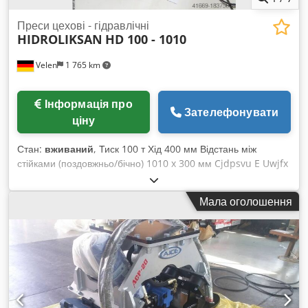
Преси цехові - гідравлічні
HIDROLIKSAN
HD 100 - 1010
Velen
1 765 km
Інформація про
Зателефонувати
ціну
Стан:
вживаний
, Тиск 100 т Хід 400 мм Відстань між
стійками (поздовжньо/бічно) 1010 x 300 мм Cjdpsvu E Uwjfx
Ahzsrf Потужність двигуна 4,0 кВт Об’єм подачі 11,0 л
Висота встановлення 900 мм Робочий стіл 1010 x 560 мм
Мала оголошення
Швидкість вниз 4,8 мм/сек Швидкість вгору 7,5 мм/сек Вага
машини близько 0,9 т Габарити Д x Ш x В 1550 x 900 x 2450
мм Високоякісний гідравлічний прес, який може працювати
як вручну, так і в моторизованому режимі. Циліндри можуть
переміщатися вбік. Запобіжний клапан при досягненні
кінцевого положення циліндра. CE маркування.