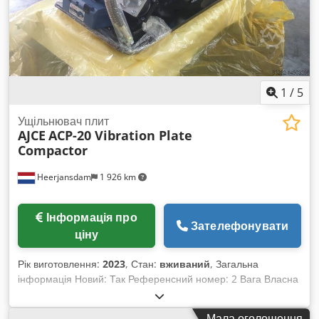
1
/
5
Ущільнювач плит
AJCE
ACP-20 Vibration Plate
Compactor
Heerjansdam
1 926 km
Інформація про
Зателефонувати
ціну
Рік виготовлення:
2023
, Стан:
вживаний
, Загальна
інформація Новий: Так Референсний номер: 2 Вага Власна
вага: 930 кг Стан Загальний стан: дуже добрий Технічний
стан: дуже добрий Візуальний стан: дуже добрий Додаткова
Мала оголошення