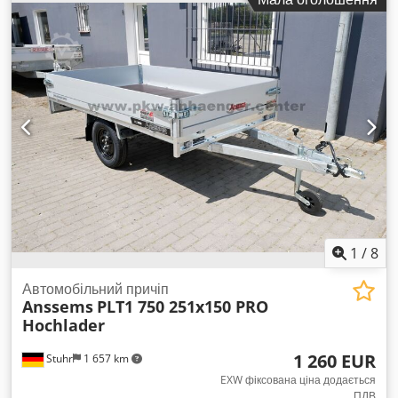
інформація Умови поставки: EXW Останній огляд: новий
Cedpeq Ixtfsfx Ahzsrf Країна виробництва: Південна Корея
(KR) Додаткова інформація Зв’яжіться з Ö. Inalkac для
отримання додаткової інформації.
1
/
8
Автомобільний причіп
Anssems
PLT1 750 251x150 PRO
Hochlader
1 260 EUR
Stuhr
1 657 km
EXW фіксована ціна додається
ПДВ