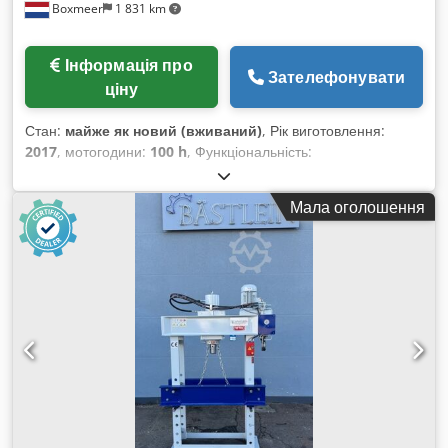
Boxmeer
1 831 km
Інформація про
Зателефонувати
ціну
Стан:
майже як новий (вживаний)
, Рік виготовлення:
2017
, мотогодини:
100 h
, Функціональність:
неперевірений
, потужність:
102 кВт (138,68 к.с.)
, тип
пального:
дизель
, кількість циліндрів:
4
, загальна вага:
555
Мала оголошення
кг
, тип охолодження:
вода
, Марка: John Deere Модель:
JD4045PWL Crodpoytf Rmjfx Ahzef Рік випуску: 2017
Серійний номер: CD4045U040324 Потужність (кВт): 102
Модель двигуна: Turbo Stage III Паливо: Дизель Розміри
ДxШxВ (мм): 880 x 750 x 1070 Вага (кг) прибл.: 555 Кількість
на складі: 1 Вироблено у: Франції Коментарі: Двигун для
будівельної техніки, підходить для телескопічних
навантажувачів Manitou MLT840/1040.