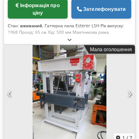
Інформація про
Зателефонувати
ціну
Стан:
вживаний
, Гаттерна пила Esterer LSH Рік випуску:
1968 Прохід: 65 см Хід: 500 мм Маятникова рама
Автоматичне регулювання вильоту Гідравлічне підняття
роликів Зі розділовим клином З приводним двигуном З
Мала оголошення
редуктором З пильними полотнами З гідравлічним
натяжувачем пилки З навішуванням З шаблонами З
затискним візком Weiss HdT-L, рік випуску 1996 (можлива
окрема продажа) Csdjw Dn S Ajpfx Ahzjrf Довгий час не
експлуатувалася і вимагає ретельної перевірки або
капітального ремонту. Місцезнаходження: Австрія, біля
8700 Леобен
1
/
7