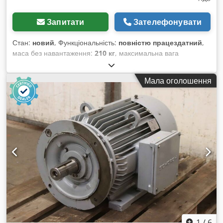
Запитати
Зателефонувати
Стан:
новий
, Функціональність:
повністю працездатний
,
маса без навантаження:
210 кг
, максимальна вага
навантаження:
540 кг
, загальна вага:
750 кг
,
Мала оголошення
1
/
6