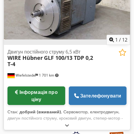
1
/
12
Двигун постійного струму 6,5 кВт
WIRE Hübner
GLF 100/13 TDP 0,2
T-4
Wiefelstede
1 701 km
Інформація про
Зателефонувати
ціну
Стан:
добрий (вживаний)
, Сервомотор, електродвигун,
двигун постійного струму, кроковий двигун, степер-мотор -
Виробник: Scharmann, двигун постійного струму з
тахогенератором і вентиляцією - Двигун: тип GLF 100/13 -