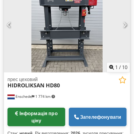
1
/
10
прес цеховий
HIDROLIKSAN
HD80
Enschede
1 774 km
Інформація про
Зателефонувати
ціну
Стан:
новий
, Рік виготовлення:
2026
, зусилля пресування: