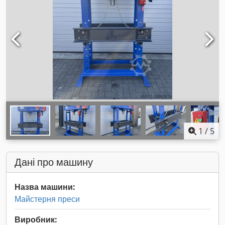
1
/
5
Дані про машину
Назва машини:
Майстерня преси
Виробник: