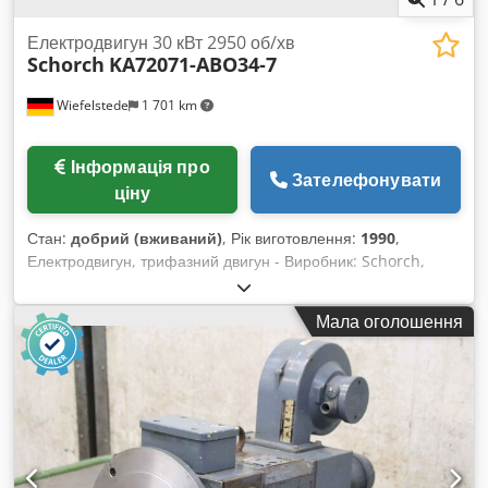
Електродвигун 30 кВт 2950 об/хв
Schorch
KA72071-ABO34-7
Wiefelstede
1 701 km
Інформація про
Зателефонувати
ціну
Стан:
добрий (вживаний)
, Рік виготовлення:
1990
,
Електродвигун, трифазний двигун - Виробник: Schorch,
електродвигун тип KA72071-ABO34-7 - Потужність: 30 кВт -
Частота обертання: 2950 об/хв - Вал: Ø 55 x 110 мм -
Мала оголошення
Конструктивне виконання: B3/B5 Cedpfxsvcl Aws Ahzorf -
Ступінь захисту: IP 54 - Габаритні розміри: 790/510/В410 мм
- Вага: 244 кг