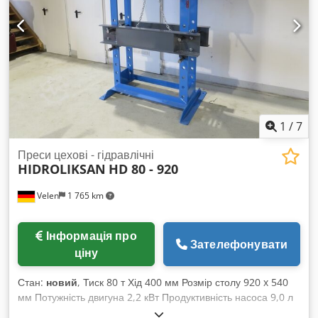
- Висота підкладок для матеріалу регулюється циліндром -
Маркування CE
1
/
7
Преси цехові - гідравлічні
HIDROLIKSAN
HD 80 - 920
Velen
1 765 km
Інформація про
Зателефонувати
ціну
Стан:
новий
, Тиск 80 т Хід 400 мм Розмір столу 920 x 540
мм Потужність двигуна 2,2 кВт Продуктивність насоса 9,0 л
Монтажна висота 800 мм Об’єм резервуару 31 л Csdpfjvu E