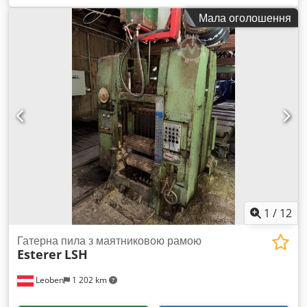
T Hox Ahzsrf Світла відстань між стійками 920 x 300 мм
Мала оголошення
Вага машини прибл. 0,725 т Необхідний простір прибл. 1,45
x 0,85 x 2,45 м Ручний та моторизований прес для
майстерні з: - Бокове переміщення циліндра - Хромований
циліндр - Зварна сталева рама - Регулювання тиску -
Індикатор тиску масла - Інструкція з експлуатації - 2 роки
гарантії Інші ширини стійок та монтажні висоти — за
запитом. Завжди кілька пресів у наявності.
1
/
12
Гатерна пила з маятниковою рамою
Esterer
LSH
Leoben
1 202 km