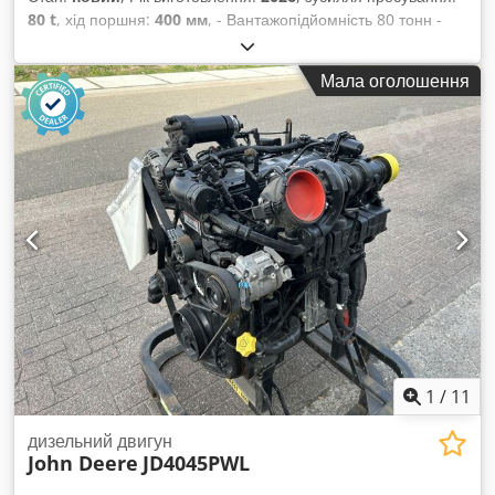
80 t
, хід поршня:
400 мм
, - Вантажопідйомність 80 тонн -
Хід циліндра 400 мм - Робоча ширина 920 мм - Електричне
або ручне управління - Манометр - Аварійна зупинка
Мала оголошення
Codpfxjy T Snto Ahzorf - 400V
1
/
11
дизельний двигун
John Deere
JD4045PWL