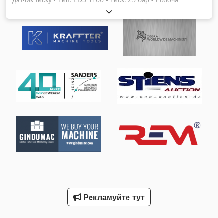
напруга: 24 В DC Dwedpfxsb A Rhzs Abioa - Сигнальний
вихід: 0-5 В DC - Вага: 0,3 кг
Рекламуйте тут