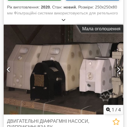
Рік виготовлення:
2020
, Стан:
новий
, Розміри: 250x250x80
мм Фільтраційні системи використовуються для ретельного
відокремлення найдрібніших забруднень залізовмісними
металами. Дослідження сипучих матеріалів Універсальне
Мала оголошення
застосування в трубопровідних системах, бункерах та
жолобах Простота експлуатації та очищення Dwodpfx
Aodzqw Isbiea Постійномагнітні фільтрувальні решітки
можуть виготовлятися круглої, прямокутної або квадратної
форми. Частинки, що містять залізо, надійно
відфільтровуються із сипучого матеріалу при його
проходженні через решітку. Крім того, ця конструкція
забезпечує легке очищення стрижнів. Фільтраційну систему
можна легко вийняти з кожуха одним рухом руки.
Максимальна робоча температура становить 80°C.
1
/
4
ДВИГАТЕЛЬНІ ДІАФРАГМНІ НАСОСИ,
ПІДПРИЄМНІ ВЗАДУ