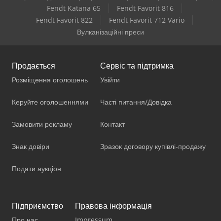
Fendt Katana 65
Fendt Favorit 816
Fendt Favorit 822
Fendt Favorit 712 Vario
Вулканізаційні преси
Продається
Сервіс та підтримка
Розміщення оголошень
Увійти
Керуйте оголошеннями
Часті питання/Довідка
Замовити рекламу
Контакт
Знак довіри
Зразок договору купівлі-продажу
Подати аукціон
Підприємство
Правова інформація
Про нас
Impressum