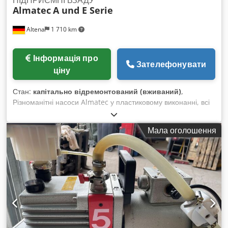
Almatec
A und E Serie
Altena
1 710 km
Інформація про
Зателефонувати
ціну
Стан:
капітально відремонтований (вживаний)
,
Різноманітні насоси Almatec у пластиковому виконанні, всі
розміри серії A, частково також серії E, повністю
відремонтовані, готові до негайної доставки Dwjdpfxefcy
Мала оголошення
Ano Abisa