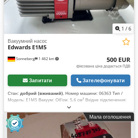
1
/
6
Вакуумний насос
Edwards
E1M5
500 EUR
Sonneberg
1 462 km
фіксована ціна додається ПДВ
Запитати
Зателефонувати
Стан:
добрий (вживаний)
, Номер машини: 06363 Тип /
Модель: E1M5 Вакуум: Об'єм: 5,6 см³ Вхідне підключення:
KF 25 Вихідне підключення: 15 мм сопло Моторна олива:
H/C Охолодження: Повітряне Підключення: 0,25 кВт 240V
Мала оголошення
Стан: Вага: 17 кг Dodopbvi Dopfx Abiowa Розміри: 450 x
150 x 220 мм