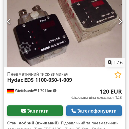
1
/
6
Пневматичний тиск-вимикач
Hydac
EDS 1100-050-1-009
120 EUR
Wiefelstede
1 701 km
фіксована ціна додається ПДВ
Запитати
Зателефонувати
Стан:
добрий (вживаний)
, Гідравлічний та пневматичний
датчик тиску - Тип: EDS 1100 - Тиск: 25 бар - Робоча