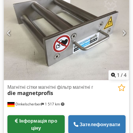
1
/
4
Магнітні сітки магнітні фільтр магнітні г
die magnetprofis
Dinkelscherben
1 517 km
Інформація про
Зателефонувати
ціну