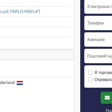
Електронна 
truck TRIPLO-FREELIFT
Телефон
Компанія
Поштовий інд
Я торгов
Отримати
elderland
Пол