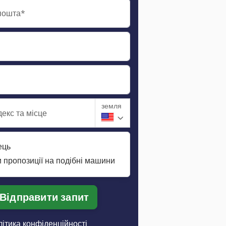
пошта*
земля
екс та місце
ець
 пропозиції на подібні машини
Відправити запит
ітика конфіденційності