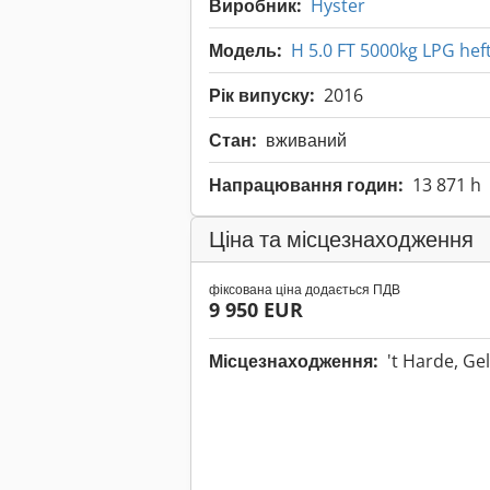
Виробник:
Hyster
Модель:
H 5.0 FT 5000kg LPG hef
Рік випуску:
2016
Стан:
вживаний
Напрацювання годин:
13 871 h
Ціна та місцезнаходження
фіксована ціна додається ПДВ
9 950 EUR
Місцезнаходження:
't Harde, G