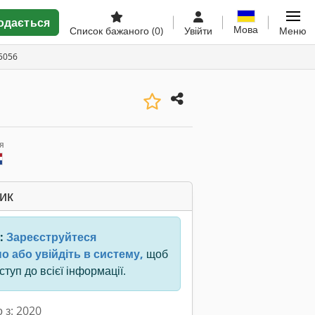
одається
Мова
Список бажаного
(0)
Увійти
Меню
5056
я
ик
:
Зареєструйтеся
о або увійдіть в систему,
щоб
туп до всієї інформації.
 з: 2020