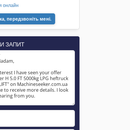
я онлайн
а, передзвоніть мені.
И ЗАПИТ
*