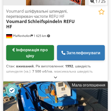
1
/
25
Voumard шліфувальні шпинделі,
перетворювач частоти REFU HF
Voumard
Schleifspindeln REFU
HF
Pfaffenhofen
1 625 km
Інформація про
Зателефонувати
ціну
Стан:
вживаний
, Рік виготовлення:
1992
, швидкість
шпинделя (хв.):
7 500 об/хв
, максимальна швидкість
шпинделя:
24 000 об/хв
, 4 двигунові шліфувальні шпинделі
(рідинне охолодження, бар’єрне повітря / масляний туман
Мала оголошення
для змащення) разом із перетворювачем частоти REFU HF.
Наприклад, для живлення шпинделів на верстаті Voumard
400 CNC T4. Шліфувальний шпиндель GMN TSSV 170-7500
7 500 об/хв, 350В, 19,3A, 7,5кВт, 250 Гц Шліфувальний
шпиндель Voumard BM15-170 15 000 об/хв, 350В, 35A,