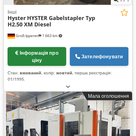
Інші
Hyster
HYSTER Gabelstapler Typ
H2.50 XM Diesel
Groß-Ippener
1 663 km
Інформація про
Зателефонувати
ціну
Стан:
вживаний
, колір:
жовтий
, перша реєстрація:
01/1995
,
Мала оголошення