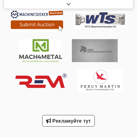
обробний центр MIKRON HPM 450U + автоматична система
WorkPartner System 3R на 115 позицій, рік випуску 2014.
Оснащений Heidenhain TNC 530, електронним ручним
маховиком. Ходи: X 600 мм, Y 450 мм, Z 450 мм, B
+45°/-120°, C необмежене обертання на 360°. Шпиндель 20
000 об./хв., 36 кВт, HSK-A63. Лінійні шкали по осях X,Y,Z.
Магазин на 120 інструментів. Роботизована система 3R на
115 піддонів. Щуп для вимірювання інструменту, щуп для
вимірювання деталі. Фільтр для паперу, охолоджуючий
агрегат шпинделя. Dkjdpfxjy Twa Uj Acher
Рекламуйте тут