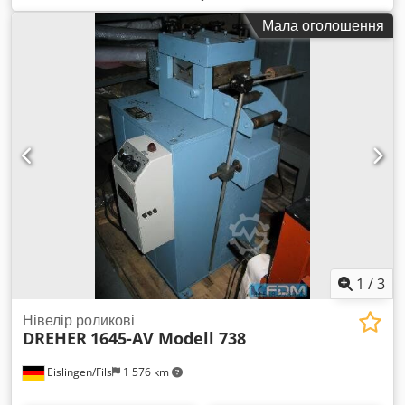
діаметром 100 - 200 мм. Діаметр плити — 700 мм. Висота у
Мала оголошення
горизонтальному положенні: мінімум 0,65 м, максимум 1,25
м; у нахиленому положенні: мінімум 0,45 м, максимум 0,95
м. Швидкість обертання від 0,01 до 1,1 об/хв. Нахил до
135°. Управління вручну та за допомогою ножної педалі з
індикацією швидкості. Дуже міцна конструкція. Djdpfxed Anz
Ro Achokr
1
/
3
Нівелір роликові
DREHER
1645-AV Modell 738
Eislingen/Fils
1 576 km