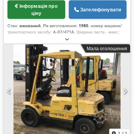
Інформація про
Зателефонувати
ціну
Стан:
вживаний
, Рік виготовлення:
1980
, номер машини/
транспортного засобу:
A-07/471A
, Ширина листа - макс.:
130 мм Діаметр вирівнюючих валків: 40 мм Кількість
вирівнюючих валків: 5 Dsdpfocxxx Rex Achekr Тягнучі валки:
Мала оголошення
2+2 Товщина листа - мін.: 0,4 мм Товщина листа - макс.: 3,5
мм Вага: 0,4 т Габарити приблизно: 0,6x0,65x1,15 м
Листоправильна машина з інтегрованим плавно
регульованим VARI-приводом, реверсивний рух (правий/
лівий напрямок), перемикач режимів роботи для ручного й
автоматичного режимів, роликовий лоток для подачі,
аналоговий дисплей для відображення позиції вирівнюючих
роликів, регулювання позиції роликів маховиками,
автоматичне регулювання петлі стрічки, дуже добрий
технічний стан.
1
/
1