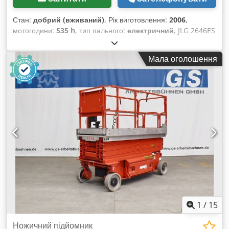
Стан:
добрий (вживаний)
, Рік виготовлення:
2006
,
мотогодини:
535 h
, тип пального:
електричний
, JLG 2646ES
– ножичний підйомник / рухома платформа / ножичний
підйомник, робоча висота 10 м, електричний, 2006 рік
Мала оголошення
випуску. Відео можна надіслати через WhatsApp. Постійно
є в наявності, див. вебсайт. Ціни вказано з урахуванням
доставки до Нюланда. Credozpyvujpfx Ah Eef Van de Wert
Trading B.V. має широкий асортимент техніки, вантажівок,
причепів та навісного обладнання. Усі наші поставки
здійснюються за комерційними цінами в стані «як є» без
гарантій (див. наші загальні умови). Для огляду та/або
тестової поїздки ви можете без зобов’язань домовитися про
зустріч. Будь ласка, зателефонуйте заздалегідь, оскільки ми
не завжди знаходимося на місці. Van de Wert Trading B.V.
Bedrijfsstraat 3 5391 LR Nuland
1
/
15
Ножичний підйомник