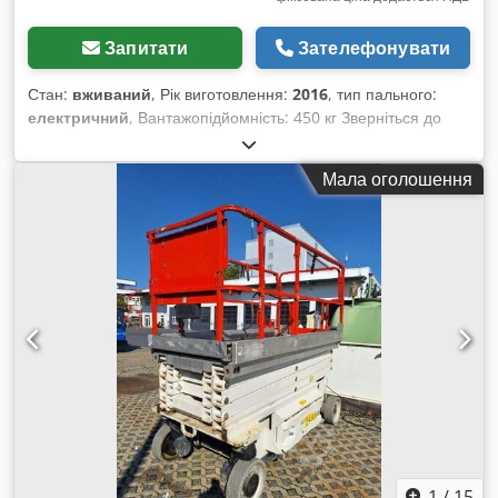
Запитати
Зателефонувати
Стан:
вживаний
, Рік виготовлення:
2016
, тип пального:
електричний
, Вантажопідйомність: 450 кг Зверніться до
Центру вживаного обладнання для отримання додаткової
інформації. Crodpfozfnx Njx Ah Eef
Мала оголошення
1
/
15