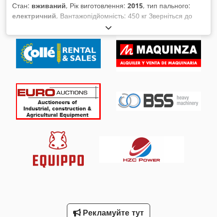
Стан:
вживаний
, Рік виготовлення:
2015
, тип пального:
електричний
, Вантажопідйомність: 450 кг Зверніться до
Центру вживаного обладнання для отримання додаткової
інформації. Cedpjzflhnjfx Ah Eerf
Рекламуйте тут