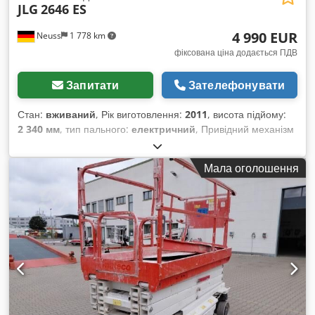
JLG
2646 ES
4 990 EUR
Neuss
1 778 km
фіксована ціна додається ПДВ
Запитати
Зателефонувати
Стан:
вживаний
, Рік виготовлення:
2011
, висота підйому:
2 340 мм
, тип пального:
електричний
, Привідний механізм
Привід: колісний Вага Власна вага: 2 710 кг
Функціональність Вантажопідйомність: 450 кг Робоча
Мала оголошення
висота: 990 см Розміри вантажного відсіку: 250 x 117 x 234
см Маркування CE: так Crsdpfxjv Ti E De Ah Eef Стан
Загальний стан: середній Технічний стан: середній
Оптичний стан: середній Додаткова інформація Умови
поставки: EXW (із заводу) Додаткова інформація
Звертайтеся до Christiana Theißen для отримання
додаткової інформації. Виробник: JLG Модель: 2646ES Рік
випуску: 2011 Тип продукту: Вживаний Дані: Макс. робоча
висота: 9,90 м Макс. висота платформи: 7,90 м
Вантажопідйомність: 450 кг Вантажопідйомність на