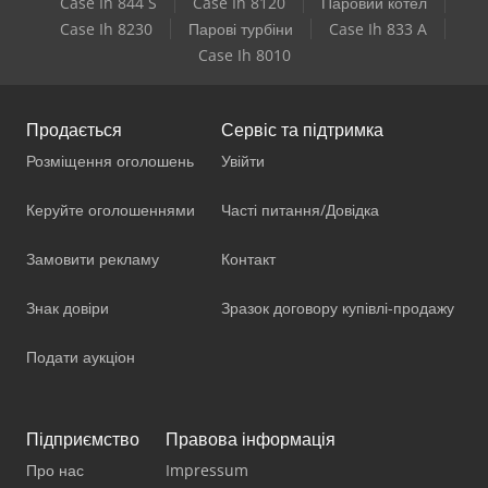
Case Ih 844 S
Case Ih 8120
Паровий котел
Case Ih 8230
Парові турбіни
Case Ih 833 A
Case Ih 8010
Продається
Сервіс та підтримка
Розміщення оголошень
Увійти
Керуйте оголошеннями
Часті питання/Довідка
Замовити рекламу
Контакт
Знак довіри
Зразок договору купівлі-продажу
Подати аукціон
Підприємство
Правова інформація
Про нас
Impressum