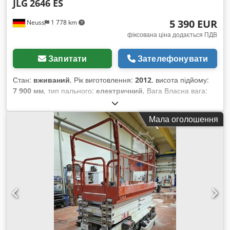
JLG
2646 ES
5 390 EUR
Neuss
1 778 km
фіксована ціна додається ПДВ
Запитати
Зателефонувати
Стан:
вживаний
, Рік виготовлення:
2012
, висота підйому:
7 900 мм
, тип пального:
електричний
, Вага Власна вага:
2710 кг Функціональні характеристики Вантажопідйомність:
450 кг Робоча висота: 990 см Розміри вантажного відсіку:
Мала оголошення
250 x 117 x 234 см Маркування CE: так Стан Загальний
стан: середній Технічний стан: середній Зовнішній стан:
середній Додаткова інформація Умови поставки: EXW
Додаткова інформація Codjv Tiwyspfx Ah Eerf Звертайтеся
до Крістіана Тейссена для отримання додаткової
інформації. Виробник: JLG Тип: 2646ES Рік випуску: 2012
Тип продукту: Вживаний Дані: Максимальна робоча висота:
9,90 м Максимальна висота платформи: 7,90 м
Вантажопідйомність: 450 кг Вантажопідйомність при
висуванні: 120 кг Тип приводу: Акумулятор Розміри