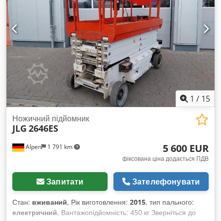
1
/
15
Ножичний підйомник
JLG
2646ES
5 600 EUR
Alpen
1 791 km
фіксована ціна додається ПДВ
Запитати
Зателефонувати
Стан:
вживаний
, Рік виготовлення:
2015
, тип пального:
електричний
, Вантажопідйомність: 450 кг Зверніться до