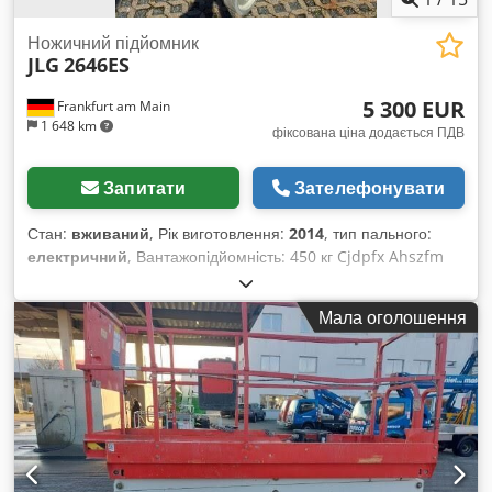
Ножичний підйомник
JLG
2646ES
5 300 EUR
Frankfurt am Main
1 648 km
фіксована ціна додається ПДВ
Запитати
Зателефонувати
Стан:
вживаний
, Рік виготовлення:
2014
, тип пального:
електричний
, Вантажопідйомність: 450 кг Cjdpfx Ahszfm
Rke Eerf Зверніться до Центру вживаного обладнання для
отримання додаткової інформації.
Мала оголошення