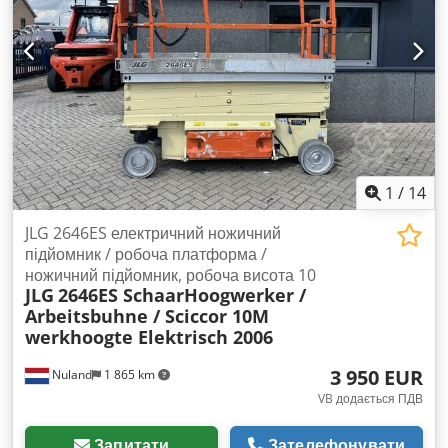
1
/
14
JLG 2646ES електричний ножичний
підйомник / робоча платформа /
ножичний підйомник, робоча висота 10
JLG
2646ES SchaarHoogwerker /
Arbeitsbuhne / Sciccor 10M
werkhoogte Elektrisch 2006
3 950 EUR
Nuland
1 865 km
VB додається ПДВ
Запитати
Зателефонувати