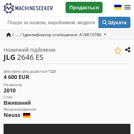
Продається
Шукати
/ ... / Ідентифікатор оголошення: A18816786
Ножичний підйомник
JLG
2646 ES
фіксована ціна додається ПДВ
4 600 EUR
Рік випуску
2010
Стан
Вживаний
Місцезнаходження
Neuss