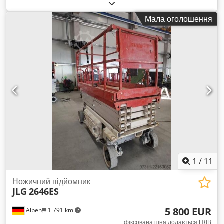
Центру вживаного обладнання для отримання додаткової
інформації. Cjdpfx Aezfpdgsh Eerf
Мала оголошення
1
/
11
Ножичний підйомник
JLG
2646ES
5 800 EUR
Alpen
1 791 km
фіксована ціна додається ПДВ